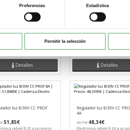
Preferencias
Estadística
lador luz 8/30V CC PROF
Regulador luz 230V CA PRO
de 0 a 10 V
5000W
84,16€
101,52€
13€
140,10€
Permitir la selección
tronica cebek R-35 a un precio
Electronica cebek R-27 a un pr
4,1555€ con iva incluido en
de 101,519€ con iva incluido e
nza Electric.
Cadenza Electric.
Detalles
Detalles
lador luz 8/30V CC PROF
Regulador luz 8/30V CC PR
4A
51,85€
48,34€
5€
66,71€
tronica cebek R-25 a un precio
Electronica cebek R-24 a un pr