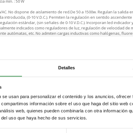
ia mín. : 50 W
VAC. No dispone de aislamiento de red.De 50 a 1500w. Regulan la salida ent
a introducida, (0-10 V.D.C.). Permiten la regulación en sentido ascenden
egulación estándar, (sin señales de 0-10 V.D.C.). Incorporan led indicador y 
ialmente indicados como reguladores de luz, regulación de velocidad de m
nte autómatas, etc. No admiten cargas inductivas como halógenas, fluore
Descarga la ficha tecnica haciendo cli
Detalles
s
b se usan para personalizar el contenido y los anuncios, ofrecer
s, compartimos información sobre el uso que haga del sitio web 
Compartir en Pinterest
Compartir en Google+
Compartir en Twitter
Compartir en Fa
ir este producto
 análisis web, quienes pueden combinarla con otra información q
r del uso que haya hecho de sus servicios.