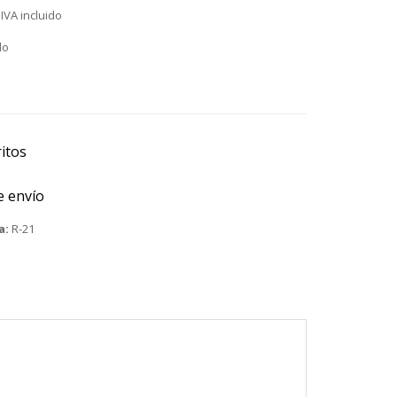
IVA incluido
do
itos
e envío
a:
R-21