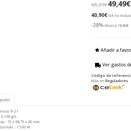
49,49€
68,29€
40,90€
IVA no inclui
-28%
Ahorra 18,80€
Añadir a favor
Ver gastos d
Código de referenci
Más en
Reguladores
Cebek
ipción
ncia: R-21
 0,138 grs.
s : 72 x 98,75 x 45 mm.
ia máx. : 1.500 W