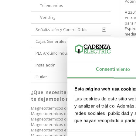
Potenc
Telemandos
A 230 
Vending
entrad
para r
Espec
Señalización y Control Orbis
media
Cajas Generales Proteccion
PLC Arduino Industrial
Instalación
Consentimiento
Outlet
Esta página web usa cookie
¿Que necesitas? A continuación
te dejamos lo más buscado:
Las cookies de este sitio we
y analizar el tráfico. Ademá
Magnetotermicos de 1 p+n
Compart
redes sociales, publicidad y
Magnetotermicos de 2 polos
Magnetotermicos de 3 polos
que hayan recopilado a parti
Magnetotermicos de 4 polos
Magnetotermicos estrechos
Selección
Magnetotermicos de 6kA