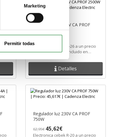
Marketing
F
Regulador luz 230V CA PROF
2500W
75,75€
104,53€
Permitir todas
ecio
Electronica cebek R-26 a un precio
n
de 75,746€ con iva incluido en
Cadenza Electric.
Detalles
OF
Regulador luz 230V CA PROF
750W
45,62€
62,95€
ecio
Electronica cebek R-20 a un precio