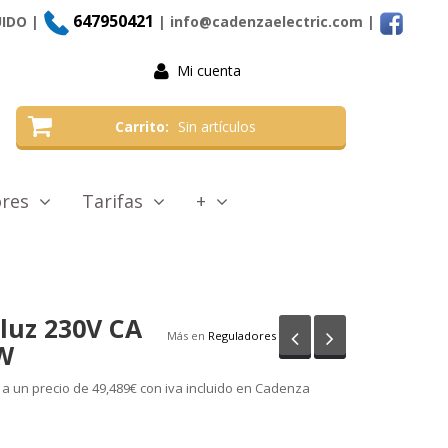
647950421
UIDO |
| info@cadenzaelectric.com
|
Mi cuenta
Carrito
Sin artículos
tores
Tarifas
+
luz 230V CA
Anterior
Siguiente
Más en
Reguladores
W
 a un precio de 49,489€ con iva incluido en Cadenza