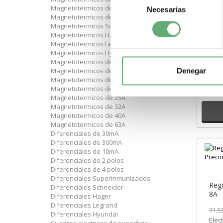
Magnetotermicos de 10kA
Necesarias
de
Magnetotermicos de 16kA
consentimiento
Magnetotermicos Schneider
Magnetotermicos Hager
Regu
Magnetotermicos Legrand
25A 
Magnetotermicos Hyundai
Magnetotermicos de curva C
116,
Denegar
Magnetotermicos de 10A
Elec
Magnetotermicos de 16A
de 8
Magnetotermicos de 20A
Cade
Magnetotermicos de 25A
Magnetotermicos de 32A
Magnetotermicos de 40A
Magnetotermicos de 63A
Diferenciales de 30mA
Diferenciales de 300mA
Diferenciales de 10mA
Diferenciales de 2 polos
Diferenciales de 4 polos
Diferenciales Superinmunizados
Regu
Diferenciales Schneider
8A
Diferenciales Hager
Diferenciales Legrand
71,5
Diferenciales Hyundai
Elec