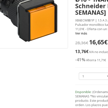
Schneider 
SEMANAS]
XB6ECW8B1P | 1.5 A 3
Pulsador monolítico l
11,01€ - Oferta con u
Ver más
16,65€
28,36€
13,76€
IVA no inclui
-41%
Ahorra 11,71€
Disponible:
(Ordenamos
SEMANAS *No vinculant
producto. Este product
orden. Los plazos pue