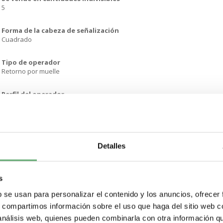
5
Forma de la cabeza de señalización
Cuadrado
Tipo de operador
Retorno por muelle
Perfil del operador
Naranja Rasante
Tipo y composición de contactos
1 C/O
Detalles
Funcionamiento de contacto
Acción rápida
s
Conexiones - terminales
b se usan para personalizar el contenido y los anuncios, ofrecer
Faston aislado 2.8 x 0.5 mmTerminal de soldadura. capacid sujeción: <=
s, compartimos información sobre el uso que haga del sitio web 
 análisis web, quienes pueden combinarla con otra información q
Material de los contactos