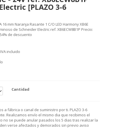
Electric [PLAZO 3-6
 A 16 mm Naranja Rasante 1 C/O LED Harmony XB6E
uminoso de Schneider Electric ref. XB6ECW8B1P Precio:
n 54% de descuento
IVA incluido
do
Cantidad
 a fábrica o canal de suministro por ti. PLAZO 3-6
e. Realizamos envío el mismo dia que recibimos el
o no se puede anular pasados los 5 dias tras realizar la
den verse afectados y demorados sin previo aviso