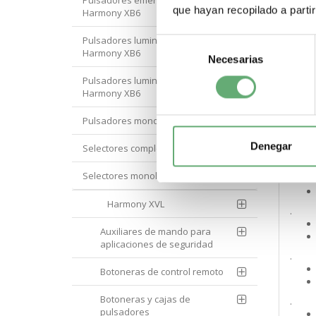
Pulsadores emergenxia completos
que hayan recopilado a parti
Harmony XB6
.
Pulsadores luminosos completos
Selección
Harmony XB6
Necesarias
de
.
consentimiento
Pulsadores luminosos monoliticos
Harmony XB6
Pulsadores monoliticos Harmony XB6
.
Denegar
Selectores completos Harmony XB6
.
Selectores monolíticos Harmony XB6
Harmony XVL
.
Auxiliares de mando para
aplicaciones de seguridad
.
Botoneras de control remoto
Botoneras y cajas de
.
pulsadores