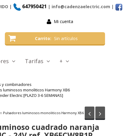
647950421
UIDO |
| info@cadenzaelectric.com
|
Mi cuenta
Carrito
Sin artículos
tores
Tarifas
+
as y combinadores
s luminosos monoliticos Harmony XB6
ider Electric [PLAZO 3-6 SEMANAS]
Anterior
Siguiente
en
Pulsadores luminosos monoliticos Harmony XB6
luminoso cuadrado naranja
C - 24V ref. XB6ECW8B1P