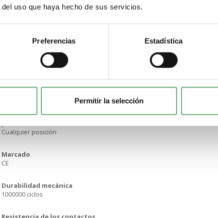
r del uso que haya hecho de sus servicios.
Plata con baño de oro
Fuente de luz
LED integrado
Preferencias
Estadística
[Us] Tensión nominal de alimentación
24 V DC polarised
Peso del producto
Permitir la selección
0.006 kg
posición de funcionamiento
Cualquier posición
Marcado
CE
Durabilidad mecánica
1000000 ciclos
Resistencia de los contactos