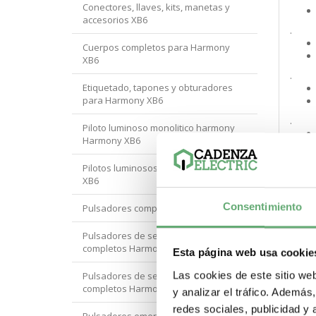
Conectores, llaves, kits, manetas y
accesorios XB6
.
Cuerpos completos para Harmony
XB6
.
Etiquetado, tapones y obturadores
para Harmony XB6
.
Piloto luminoso monolitico harmony
Harmony XB6
.
Pilotos luminosos completos Harmony
XB6
Consentimiento
Pulsadores completos Harmony XB6
.
Pulsadores de seta luminosos
completos Harmony XB6
Esta página web usa cookie
.
Las cookies de este sitio we
Pulsadores de seta no luminosos
completos Harmony XB6
y analizar el tráfico. Ademá
.
redes sociales, publicidad y