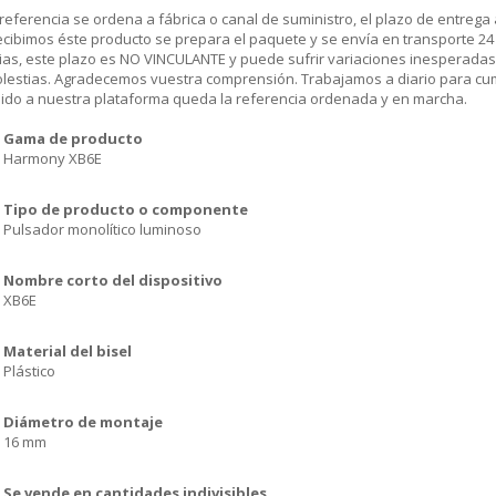
 referencia se ordena a fábrica o canal de suministro, el plazo de entr
cibimos éste producto se prepara el paquete y se envía en transporte 24 
ias, este plazo es NO VINCULANTE y puede sufrir variaciones inesperadas
olestias. Agradecemos vuestra comprensión. Trabajamos a diario para cu
dido a nuestra plataforma queda la referencia ordenada y en marcha.
Gama de producto
Harmony XB6E
Tipo de producto o componente
Pulsador monolítico luminoso
Nombre corto del dispositivo
XB6E
Material del bisel
Plástico
Diámetro de montaje
16 mm
Se vende en cantidades indivisibles