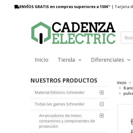
ENVÍOS GRATIS en compras superiores a 150€
* | Tarjeta 
Inicio
Tienda
Diferenciales
NUESTROS PRODUCTOS
Inicio
8 and
Material Eléctrico Schneider
pulsa
Todas las gamas Schneider
Arrancadores de motor,
contactores y componentes de
protección