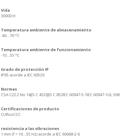
Vida
30000 H
Temperatura ambiente de almacenamiento
-40…70 °C
Temperatura ambiente de funcionamiento
-10…55 °C
Grado de protección IP
IP65 acorde a IEC 60529
Normas
CSA C22.2 No 14JIS C 4520JIS C 852IEC 60947-5-1IEC 60947-1UL 508
Certificaciones de producto
CURusCCC
resistencia a las vibraciones
1 mm (f = 10…55 Hz) acorde a IEC 60068-2-6