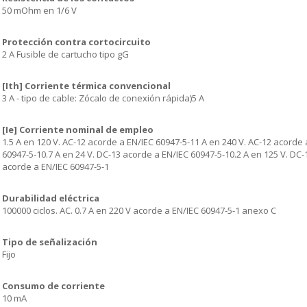
50 mOhm en 1/6 V
Protección contra cortocircuito
2 A Fusible de cartucho tipo gG
[Ith] Corriente térmica convencional
3 A - tipo de cable: Zócalo de conexión rápida)5 A
[Ie] Corriente nominal de empleo
1.5 A en 120 V. AC-12 acorde a EN/IEC 60947-5-11 A en 240 V. AC-12 acorde 
60947-5-10.7 A en 24 V. DC-13 acorde a EN/IEC 60947-5-10.2 A en 125 V. DC-
acorde a EN/IEC 60947-5-1
Durabilidad eléctrica
100000 ciclos. AC. 0.7 A en 220 V acorde a EN/IEC 60947-5-1 anexo C
Tipo de señalización
Fijo
Consumo de corriente
10 mA