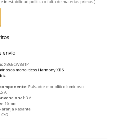
 inestabilidad política o falta de materias primas.)
itos
e envío
a:
XB6ECW8B1P
minosos monoliticos Harmony XB6
tric
o componente
:
Pulsador monolítico luminoso
.5 A
onvencional
:
3 A
je
:
16 mm
Naranja Rasante
1 C/O