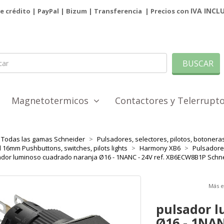
IVA INCL
de crédito | PayPal |
Bizum
|
Transferencia
| Precios con
BUSCAR
Magnetotermicos
Contactores y Telerrup
Todas las gamas Schneider
Pulsadores, selectores, pilotos, botoner
 16mm Pushbuttons, switches, pilots lights
Harmony XB6
Pulsadore
dor luminoso cuadrado naranja Ø16 - 1NANC - 24V ref. XB6ECW8B1P Schne
Más 
pulsador 
Ø16 - 1NAN