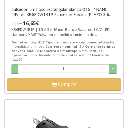
pulsador luminoso rectangular blanco Ø16 - 1NANC -
24V ref. XB6EDW1B1P Schneider Electric [PLAZO 3-6
SEMANAS]
16,65€
28,36€
XB6EDW1B1P | 1.5 A 3 A 16 mm Blanco Rasante 1 C/O LED
Harmony XB6E Pulsador monolítico luminoso de...
Gama
Harmony XB6E
Tipo de producto o componente
Pulsador
monolítico luminoso
Corriente nominal
1.5 A
Corriente termica
convencional
3 A
Diametro de montaje
16 mm
Perfil del
operador
Blanco Rasante
Tipo de contactos
1 C/O
Fuente de
luz
LED
-
+
Comprar