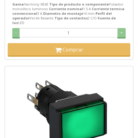
Gama
Harmony XB6E
Tipo de producto o componente
Pulsador
monolítico luminoso
Corriente nominal
1.5 A
Corriente termica
convencional
3 A
Diametro de montaje
16 mm
Perfil del
operador
Verde Rasante
Tipo de contactos
2 C/O
Fuente de
luz
LED
-
+
Comprar