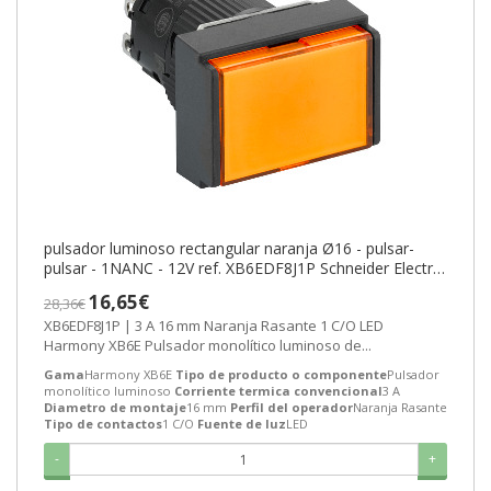
pulsador luminoso rectangular naranja Ø16 - pulsar-
pulsar - 1NANC - 12V ref. XB6EDF8J1P Schneider Electric
[PLAZO 3-6 SEMANAS]
16,65€
28,36€
XB6EDF8J1P | 3 A 16 mm Naranja Rasante 1 C/O LED
Harmony XB6E Pulsador monolítico luminoso de...
Gama
Harmony XB6E
Tipo de producto o componente
Pulsador
monolítico luminoso
Corriente termica convencional
3 A
Diametro de montaje
16 mm
Perfil del operador
Naranja Rasante
Tipo de contactos
1 C/O
Fuente de luz
LED
-
+