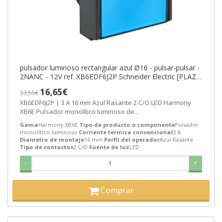
pulsador luminoso rectangular azul Ø16 - pulsar-pulsar -
2NANC - 12V ref. XB6EDF6J2P Schneider Electric [PLAZO
3-6 SEMANAS]
16,65€
33,55€
XB6EDF6J2P | 3 A 16 mm Azul Rasante 2 C/O LED Harmony
XB6E Pulsador monolítico luminoso de...
Gama
Harmony XB6E
Tipo de producto o componente
Pulsador
monolítico luminoso
Corriente termica convencional
3 A
Diametro de montaje
16 mm
Perfil del operador
Azul Rasante
Tipo de contactos
2 C/O
Fuente de luz
LED
-
+
Comprar