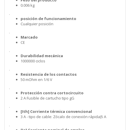
Peso del producto
0.006 kg
.
posición de funcionamiento
Cualquier posición
.
Marcado
CE
.
Durabilidad mecánica
1000000 ciclos
.
Resistencia de los contactos
50 mOhm en 1/6 V
.
Protección contra cortocircuito
2 A Fusible de cartucho tipo gG
.
[Ith] Corriente térmica convencional
3 A - tipo de cable: Zócalo de conexión rápida)5 A
.