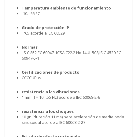
.
Temperatura ambiente de funcionamiento
-10…55 °C
.
Grado de protección IP
IP65 acorde a IEC 60529
.
Normas
JIS C 852IEC 60947-1CSA C22.2 No 14UL 508JIS C 4520IEC
60947-5-1
.
Certificaciones de producto
CCCCURus
.
resistencia a las vibraciones
1 mm (f = 10…55 Hz) acorde a IEC 60068-2-6
.
resistencia a los choques
10 gn (duración 11 ms) para aceleración de media onda
sinusoidal acorde a IEC 60068-2-27
.
Estado de oferta sostenible