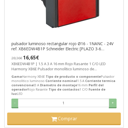
pulsador luminoso rectangular rojo Ø16 - 1NANC - 24V
ref. XB6EDW4B1P Schneider Electric [PLAZO 3-6
SEMANAS]
16,65€
28,36€
XB6EDW4B1P | 1.5 A 3 A 16 mm Rojo Rasante 1 C/O LED
Harmony XB6E Pulsador monolítico luminoso de...
Gama
Harmony XB6E
Tipo de producto o componente
Pulsador
monolítico luminoso
Corriente nominal
1.5 A
Corriente termica
convencional
3 A
Diametro de montaje
16 mm
Perfil del
operador
Rojo Rasante
Tipo de contactos
1 C/O
Fuente de
luz
LED
-
+
Comprar