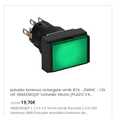
pulsador luminoso rectangular verde Ø16 - 2NANC - 12V
ref. XB6EDW3J2P Schneider Electric [PLAZO 3-6
SEMANAS]
19,70€
33,55€
XB6EDW3J2P | 1.5 A 3 A 16 mm Verde Rasante 2 C/O LED
Harmony XB6E Pulsador monolítico luminoso de...