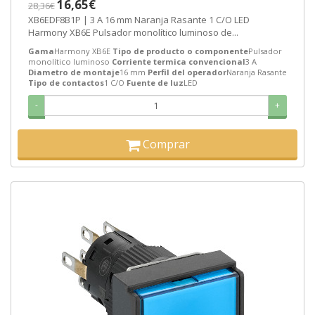
16,65€
28,36€
XB6EDF8B1P | 3 A 16 mm Naranja Rasante 1 C/O LED
Harmony XB6E Pulsador monolítico luminoso de...
Gama
Harmony XB6E
Tipo de producto o componente
Pulsador
monolítico luminoso
Corriente termica convencional
3 A
Diametro de montaje
16 mm
Perfil del operador
Naranja Rasante
Tipo de contactos
1 C/O
Fuente de luz
LED
-
+
Comprar