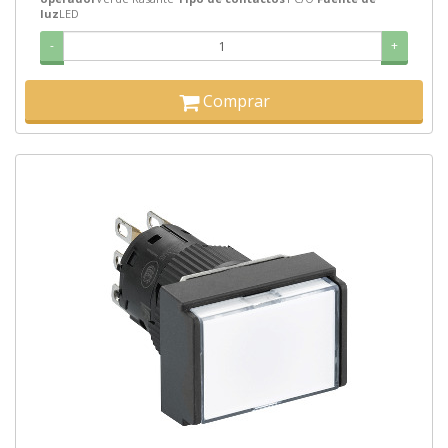
luz
LED
-
+
Comprar