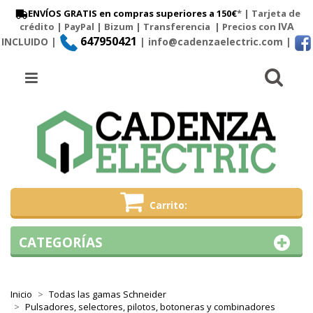
ENVÍOS GRATIS en compras superiores a 150€
* | Tarjeta de
IVA
crédito | PayPal |
Bizum
|
Transferencia
| Precios con
647950421
INCLUIDO |
| info@cadenzaelectric.com
|
Busc
Menú
Carrito
CATEGORÍAS
Inicio
Todas las gamas Schneider
Pulsadores, selectores, pilotos, botoneras y combinadores