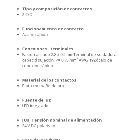
.
Tipo y composición de contactos
2 C/O
.
Funcionamiento de contacto
Acción rápida
.
Conexiones - terminales
Faston aislado 2.8 x 0.5 mmTerminal de soldadura.
capacid sujeción: <= 0.75 mm² AWG 19Zócalo de
conexión rápida
.
Material de los contactos
Plata con baño de oro
.
Fuente de luz
LED integrado
.
[Us] Tensión nominal de alimentación
24 V DC polarised
.