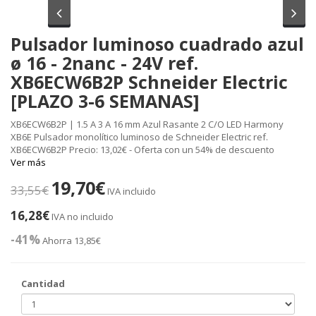
Anterior
Sig
Pulsador luminoso cuadrado azul
ø 16 - 2nanc - 24V ref.
XB6ECW6B2P Schneider Electric
[PLAZO 3-6 SEMANAS]
XB6ECW6B2P | 1.5 A 3 A 16 mm Azul Rasante 2 C/O LED Harmony
XB6E Pulsador monolítico luminoso de Schneider Electric ref.
XB6ECW6B2P Precio: 13,02€ - Oferta con un 54% de descuento
Ver más
19,70€
33,55€
IVA incluido
16,28€
IVA no incluido
-41%
Ahorra 13,85€
Cantidad