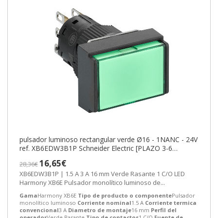
pulsador luminoso rectangular verde Ø16 - 1NANC - 24V
ref. XB6EDW3B1P Schneider Electric [PLAZO 3-6
SEMANAS]
16,65€
28,36€
XB6EDW3B1P | 1.5 A 3 A 16 mm Verde Rasante 1 C/O LED
Harmony XB6E Pulsador monolítico luminoso de...
Gama
Harmony XB6E
Tipo de producto o componente
Pulsador
monolítico luminoso
Corriente nominal
1.5 A
Corriente termica
convencional
3 A
Diametro de montaje
16 mm
Perfil del
operador
Verde Rasante
Tipo de contactos
1 C/O
Fuente de