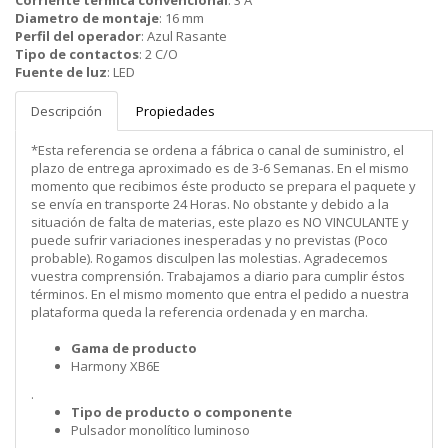
Corriente termica convencional
:
3 A
Diametro de montaje
:
16 mm
Perfil del operador
:
Azul Rasante
Tipo de contactos
:
2 C/O
Fuente de luz
:
LED
Descripción
Propiedades
*Esta referencia se ordena a fábrica o canal de suministro, el
plazo de entrega aproximado es de 3-6 Semanas. En el mismo
momento que recibimos éste producto se prepara el paquete y
se envía en transporte 24 Horas. No obstante y debido a la
situación de falta de materias, este plazo es NO VINCULANTE y
puede sufrir variaciones inesperadas y no previstas (Poco
probable). Rogamos disculpen las molestias. Agradecemos
vuestra comprensión. Trabajamos a diario para cumplir éstos
términos. En el mismo momento que entra el pedido a nuestra
plataforma queda la referencia ordenada y en marcha.
Gama de producto
Harmony XB6E
.
Tipo de producto o componente
Pulsador monolítico luminoso