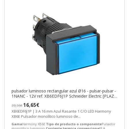
pulsador luminoso rectangular azul Ø16 - pulsar-pulsar -
1NANC - 12V ref. XB6EDF6J1P Schneider Electric [PLAZO
3-6 SEMANAS]
16,65€
28,36€
XB6EDF6J1P | 3 A 16 mm Azul Rasante 1 C/O LED Harmony
XB6E Pulsador monolítico luminoso de...
Gama
Harmony XB6E
Tipo de producto o componente
Pulsador
monolítico luminoso
Corriente termica convencional
3 A