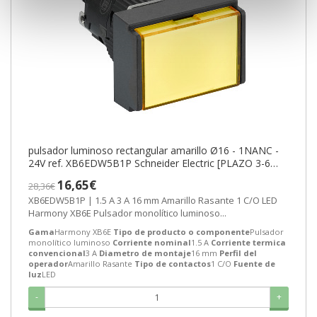
pulsador luminoso rectangular amarillo Ø16 - 1NANC -
24V ref. XB6EDW5B1P Schneider Electric [PLAZO 3-6
SEMANAS]
16,65€
28,36€
XB6EDW5B1P | 1.5 A 3 A 16 mm Amarillo Rasante 1 C/O LED
Harmony XB6E Pulsador monolítico luminoso...
Gama
Harmony XB6E
Tipo de producto o componente
Pulsador
monolítico luminoso
Corriente nominal
1.5 A
Corriente termica
convencional
3 A
Diametro de montaje
16 mm
Perfil del
operador
Amarillo Rasante
Tipo de contactos
1 C/O
Fuente de
luz
LED
-
+