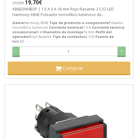
19,70€
33,55€
XB6EDW4B2P | 1.5 A 3 A 16 mm Rojo Rasante 2 C/O LED
Harmony XB6E Pulsador monolítico luminoso de...
Gama
Harmony XB6E
Tipo de producto o componente
Pulsador
monolítico luminoso
Corriente nominal
1.5 A
Corriente termica
convencional
3 A
Diametro de montaje
16 mm
Perfil del
operador
Rojo Rasante
Tipo de contactos
2 C/O
Fuente de
luz
LED
-
+
Comprar