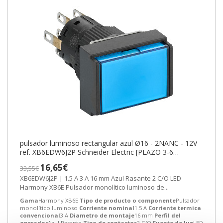
pulsador luminoso rectangular azul Ø16 - 2NANC - 12V
ref. XB6EDW6J2P Schneider Electric [PLAZO 3-6
SEMANAS]
16,65€
33,55€
XB6EDW6J2P | 1.5 A 3 A 16 mm Azul Rasante 2 C/O LED
Harmony XB6E Pulsador monolítico luminoso de...
Gama
Harmony XB6E
Tipo de producto o componente
Pulsador
monolítico luminoso
Corriente nominal
1.5 A
Corriente termica
convencional
3 A
Diametro de montaje
16 mm
Perfil del
operador
Azul Rasante
Tipo de contactos
2 C/O
Fuente de luz
LED