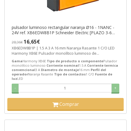
pulsador luminoso rectangular naranja Ø16 - 1NANC -
24V ref. XB6EDW8B1P Schneider Electric [PLAZO 3-6
SEMANAS]
16,65€
28,36€
XB6EDW8B1P | 1.5 A 3 A 16 mm Naranja Rasante 1 C/O LED
Harmony XB6E Pulsador monolítico luminoso de...
Gama
Harmony XB6E
Tipo de producto o componente
Pulsador
monolítico luminoso
Corriente nominal
1.5 A
Corriente termica
convencional
3 A
Diametro de montaje
16 mm
Perfil del
operador
Naranja Rasante
Tipo de contactos
1 C/O
Fuente de
luz
LED
-
+
Comprar