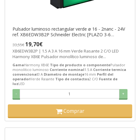
Pulsador luminoso rectangular verde ø 16 - 2nanc - 24V
ref. XB6EDW3B2P Schneider Electric [PLAZO 3-6
SEMANAS]
19,70€
33,55€
XB6EDW3B2P | 1.5 A 3 A 16 mm Verde Rasante 2 C/O LED
Harmony XB6E Pulsador monolítico luminoso de...
Gama
Harmony XB6E
Tipo de producto o componente
Pulsador
monolítico luminoso
Corriente nominal
1.5 A
Corriente termica
convencional
3 A
Diametro de montaje
16 mm
Perfil del
operador
Verde Rasante
Tipo de contactos
2 C/O
Fuente de
luz
LED
-
+
Comprar