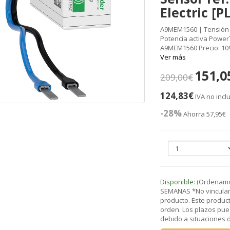
Electric [
A9MEM1560 | Tensión / 
Potencia activa PowerT
A9MEM1560 Precio: 109
Ver más
151,0
209,00€
124,83€
IVA no incl
-28%
Ahorra 57,95€
Disponible:
(Ordenamos
SEMANAS *No vinculant
producto. Este product
orden. Los plazos pue
debido a situaciones de