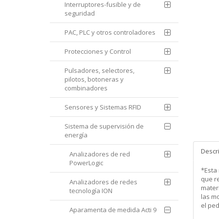
Interruptores-fusible y de
seguridad
PAC, PLC y otros controladores
Protecciones y Control
Pulsadores, selectores,
pilotos, botoneras y
combinadores
Sensores y Sistemas RFID
Sistema de supervisión de
energía
Descr
Analizadores de red
PowerLogic
*Esta
que re
Analizadores de redes
mater
tecnología ION
las m
el pe
Aparamenta de medida Acti 9