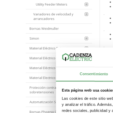
Utility Feeder Meters
.
Variadores de velocidad y
arrancadores
Bornas Weidmuller
.
Simon
.
Material Eléctrico Eaton
Material Eléctrico Hager
.
Material Eléctrico Hyundai
Consentimiento
Material Electrico Legrand
.
Protección contra
Esta página web usa cookie
sobretensiones
.
Las cookies de este sitio we
Automatización Siemens
y analizar el tráfico. Ademá
redes sociales, publicidad y
Bornas Phoenix Contact