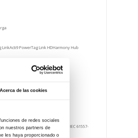
arga
rTag LinkActi9 PowerTag Link HDHarmony Hub
i 9 iCV40 XAActi 9 Vigi iDT40
Acerca de las cookies
 funciones de redes sociales
57-12Clase 1 potencia activa acorde a IEC 61557-
con nuestros partners de
acorde a IEC 61557-12
ue les haya proporcionado o