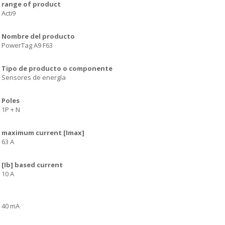
range of product
Acti9
Nombre del producto
PowerTag A9 F63
Tipo de producto o componente
Sensores de energía
Poles
1P + N
maximum current [Imax]
63 A
[Ib] based current
10 A
40 mA