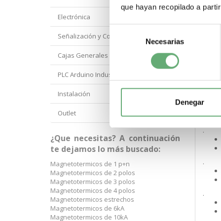
.
que hayan recopilado a parti
Electrónica
Selección
.
Señalización y Control Orbis
Necesarias
de
consentimiento
Cajas Generales Proteccion
.
PLC Arduino Industrial
Instalación
.
Denegar
Outlet
.
¿Que necesitas? A continuación
te dejamos lo más buscado:
.
Magnetotermicos de 1 p+n
Magnetotermicos de 2 polos
Magnetotermicos de 3 polos
Magnetotermicos de 4 polos
.
Magnetotermicos estrechos
Magnetotermicos de 6kA
Magnetotermicos de 10kA