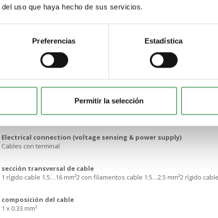
r del uso que haya hecho de sus servicios.
Ubicación de montaje
Parte superior o inferior
Preferencias
Estadística
Soporte de montaje
En interruptor automático
destino del producto
Cuadro de distribución
Permitir la selección
Grado de protección IP
Pérdida de tensión with measured current at voltage loss
Electrical connection (voltage sensing & power supply)
Cables con terminal
sección transversal de cable
1 rígido cable 1.5…16 mm²2 con filamentos cable 1.5…2.5 mm²2 rígido cab
composición del cable
1 x 0.33 mm²