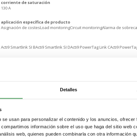
corriente de saturación
130 A
aplicación específica de producto
Asignación de costesLoad monitoringCircuit monitoringAlarma de sobrec
Acti9 Smartlink SI BActi9 Smartlink SI DActi9 PowerTag Link CActi9 Powe
Compatibilidad de gama
Acti 9 Acti 9 iCV40Acti 9 Vigi iC40Acti 9 Vigi iC60Acti 9 Acti 9 iDD40 XAActi 9 Act
Communication port protocol
Modbus TCP/IP via Smartlink LiteModbus TCP/IP via Smartlink SI B
Detalles
tipo de medición
Energía activaCorrienteTensiónFactor de potenciaPotencia activa
s
b se usan para personalizar el contenido y los anuncios, ofrecer
clase de precisión
Clase 1 corriente acorde a IEC 61557-12Clase 0.5 tensión acorde a IEC 615
s, compartimos información sobre el uso que haga del sitio web 
12Clase 1 energía activa acorde a IEC 61557-12Clase 1 factor de potencia 
 análisis web, quienes pueden combinarla con otra información q