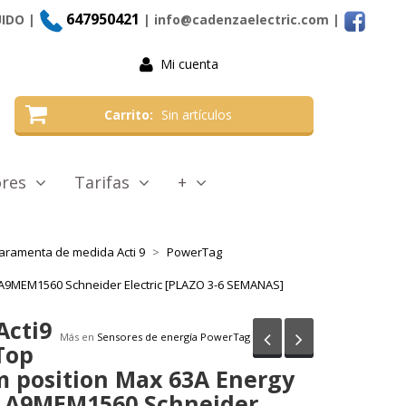
647950421
UIDO |
| info@cadenzaelectric.com
|
Mi cuenta
Carrito
Sin artículos
tores
Tarifas
+
aramenta de medida Acti 9
PowerTag
 A9MEM1560 Schneider Electric [PLAZO 3-6 SEMANAS]
Acti9
Anterior
Siguiente
Más en
Sensores de energía PowerTag
Top
 position Max 63A Energy
. A9MEM1560 Schneider