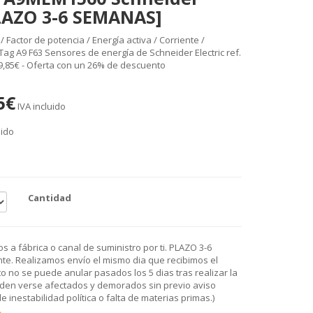
PLAZO 3-6 SEMANAS]
Factor de potencia / Energía activa / Corriente /
ag A9 F63 Sensores de energía de Schneider Electric ref.
,85€ - Oferta con un 26% de descuento
5€
IVA incluido
uido
Cantidad
 a fábrica o canal de suministro por ti. PLAZO 3-6
e. Realizamos envío el mismo dia que recibimos el
o no se puede anular pasados los 5 dias tras realizar la
den verse afectados y demorados sin previo aviso
 inestabilidad política o falta de materias primas.)