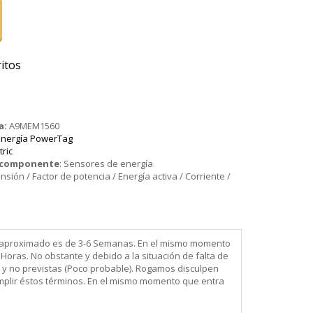
itos
a:
A9MEM1560
energía PowerTag
tric
o componente
:
Sensores de energía
nsión / Factor de potencia / Energía activa / Corriente /
ega aproximado es de 3-6 Semanas. En el mismo momento
Horas. No obstante y debido a la situación de falta de
 y no previstas (Poco probable). Rogamos disculpen
mplir éstos términos. En el mismo momento que entra