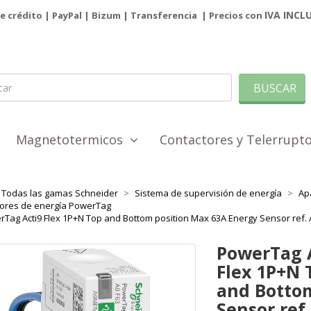
IVA INCL
de crédito | PayPal |
Bizum
|
Transferencia
| Precios con
BUSCAR
Magnetotermicos
Contactores y Telerrup
Todas las gamas Schneider
Sistema de supervisión de energía
Ap
ores de energía PowerTag
Tag Acti9 Flex 1P+N Top and Bottom position Max 63A Energy Sensor ref.
PowerTag 
Flex 1P+N 
and Bottom
Sensor ref