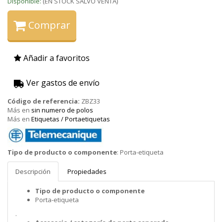
Disponible:
(EN STOCK SALVO VENTA)
Comprar
Añadir a favoritos
Ver gastos de envío
Código de referencia:
ZBZ33
Más en
sin numero de polos
Más en
Etiquetas / Portaetiquetas
Telemecanique
Tipo de producto o componente
:
Porta-etiqueta
(Schneider)
Descripción
Propiedades
Tipo de producto o componente
Porta-etiqueta
.