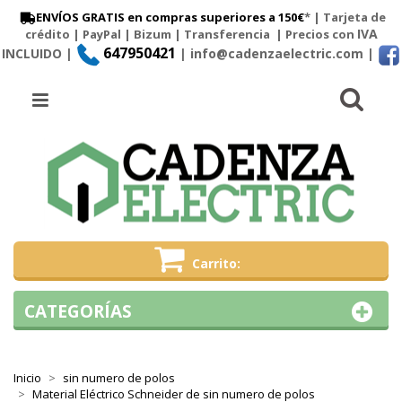
ENVÍOS GRATIS en compras superiores a 150€
* | Tarjeta de
IVA
crédito | PayPal |
Bizum
|
Transferencia
| Precios con
647950421
INCLUIDO |
| info@cadenzaelectric.com
|
Busc
Menú
Carrito
CATEGORÍAS
Inicio
sin numero de polos
Material Eléctrico Schneider de sin numero de polos