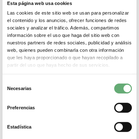
Esta página web usa cookies
Las cookies de este sitio web se usan para personalizar
el contenido y los anuncios, ofrecer funciones de redes
sociales y analizar el tráfico. Además, compartimos
información sobre el uso que haga del sitio web con
nuestros partners de redes sociales, publicidad y análisis
web, quienes pueden combinarla con otra información
que les haya proporcionado o que hayan recopilado a
partir del uso que haya hecho de sus servicios.
PORTAETIQUETAS 30X50MM. C/ETIQ. ref. ZBY6102
Selección
1,65€
Necesarias
3,60€
de
ZBY6102 | Sin marcado en 1 cara blanca | Porta-etiqueta |
consentimiento
Schneider Electric PORTAETIQUETAS...
Preferencias
Tipo de producto o componente
Porta-etiqueta
Marcado
Sin
marcado en 1 cara blanca
-
+
Estadística