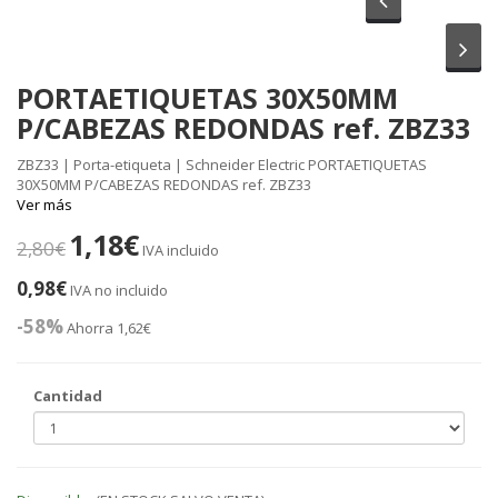
Sig
PORTAETIQUETAS 30X50MM
P/CABEZAS REDONDAS ref. ZBZ33
ZBZ33 | Porta-etiqueta | Schneider Electric PORTAETIQUETAS
30X50MM P/CABEZAS REDONDAS ref. ZBZ33
Ver más
1,18€
2,80€
IVA incluido
0,98€
IVA no incluido
-58%
Ahorra 1,62€
Cantidad