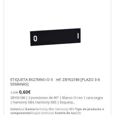
ETIQUETA 8X27MM.I-O-II ref. ZBY02186 [PLAZO 3-6
SEMANAS]
0,60€
1,29€
ZBY02186 | 2 posiciones de 90° | Blanco O-I en 1 cara negra
| Harmony XB4, Harmony XB5 | Etiqueta...
Color
Azul
Gama
Harmony XB4, Harmony XB5
Tipo de producto o
componente
Bloque luminoso
Fuente de luz
LED