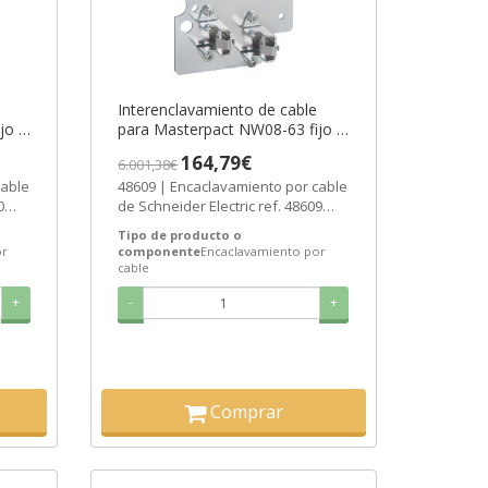
Interenclavamiento de cable
jo o
para Masterpact NW08-63 fijo o
er
extraíble ref. 48609 Schneider
164,79€
6.001,38€
AS]
Electric [PLAZO 3-6 SEMANAS]
cable
48609 | Encaclavamiento por cable
0
de Schneider Electric ref. 48609
..
Precio: 119,85€ - Oferta con un...
Tipo de producto o
or
componente
Encaclavamiento por
cable
+
-
+
Comprar