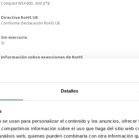
Compact NSX400...630 ((*))
Directiva RoHS UE
Conforme Declaración RoHS UE
Sin mercurio
Sí
Información sobre exenciones de RoHS
Sí
Normativa de RoHS China
Declaración RoHS China Producto fuera del ámbito de RoHS China. Declar
Detalles
RAEE
En el mercado de la Unión Europea. el producto debe desecharse de acu
específico y nunca terminar en un contenedor de basura.
s
b se usan para personalizar el contenido y los anuncios, ofrecer
Periodo de garantía
18 months
s, compartimos información sobre el uso que haga del sitio web 
 análisis web, quienes pueden combinarla con otra información q