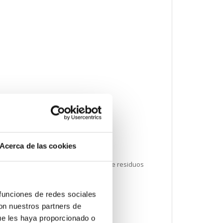
ación informativa de sustancias
Acerca de las cookies
erdo con un sistema de recolección de residuos
 funciones de redes sociales
con nuestros partners de
ue les haya proporcionado o