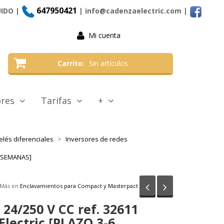
647950421
UIDO |
| info@cadenzaelectric.com
|
Mi cuenta
Carrito
Sin artículos
tores
Tarifas
+
elés diferenciales
Inversores de redes
-6 SEMANAS]
Anterior
Siguiente
Más en
Enclavamientos para Compact y Masterpact
- 24/250 V CC ref. 32611
Electric [PLAZO 3-6