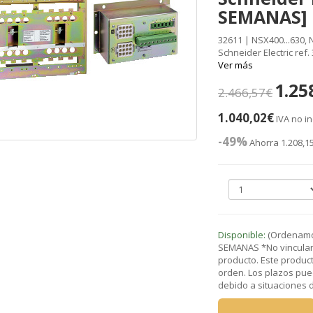
SEMANAS]
32611 | NSX400...630, 
Schneider Electric ref
Ver más
1.25
2.466,57€
1.040,02€
IVA no in
-49%
Ahorra 1.208,1
Disponible:
(Ordenamos
SEMANAS *No vinculant
producto. Este product
orden. Los plazos pue
debido a situaciones de