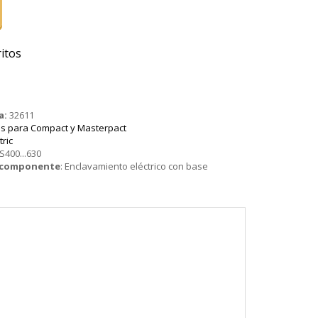
itos
a:
32611
s para Compact y Masterpact
tric
S400...630
o componente
:
Enclavamiento eléctrico con base