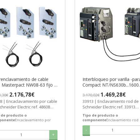
renclavamiento de cable
Interbloqueo por varilla -par
 Masterpact NW08-63 fijo o
Compact NT/NS630b...1600
aíble ref. 48608 Schneider
extraíble ref. 33913 Schneid
2.176,78€
1.469,28€
1,38€
3.170,02€
ctric [PLAZO 3-6 SEMANAS]
Electric [PLAZO 3-6 SEMAN
8 | Encaclavamiento por cable
33913 | Enclavamiento rod de
chneider Electric ref. 48608
Schneider Electric ref. 33913
Precio: 2.176,78 € - Oferta con...
Precio: 1068,57€ - Oferta con 
 de producto o
Tipo de producto o
71% de...
ponente
Encaclavamiento por
componente
Enclavamiento rod
e
-
+