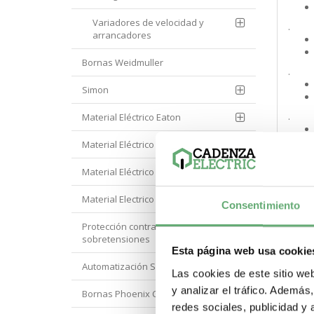
Variadores de velocidad y
.
arrancadores
Bornas Weidmuller
.
Simon
.
Material Eléctrico Eaton
Material Eléctrico Hager
.
Material Eléctrico Hyundai
Material Electrico Legrand
Consentimiento
.
Protección contra
sobretensiones
Esta página web usa cookie
.
Automatización Siemens
Las cookies de este sitio we
y analizar el tráfico. Ademá
Bornas Phoenix Contact
redes sociales, publicidad y