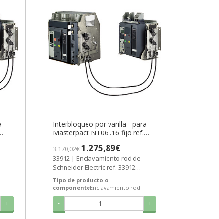
a
Interbloqueo por varilla - para
Masterpact NT06..16 fijo ref.
er
33912 Schneider Electric [PLAZO
1.275,89€
3.170,02€
AS]
3-6 SEMANAS]
33912 | Enclavamiento rod de
Schneider Electric ref. 33912
un
Precio: 927,92€ - Oferta con un 71%
Tipo de producto o
de...
componente
Enclavamiento rod
+
-
+