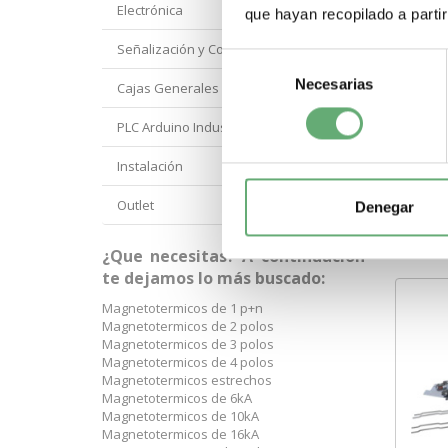
Electrónica
que hayan recopilado a parti
Señalización y Control Orbis
Selección
Necesarias
de
Cajas Generales Proteccion
consentimiento
PLC Arduino Industrial
Instalación
Outlet
Denegar
Compart
¿Que necesitas? A continuación
te dejamos lo más buscado:
Magnetotermicos de 1 p+n
Magnetotermicos de 2 polos
Magnetotermicos de 3 polos
Magnetotermicos de 4 polos
Magnetotermicos estrechos
Magnetotermicos de 6kA
Magnetotermicos de 10kA
Magnetotermicos de 16kA