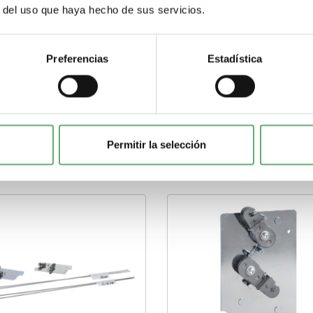
r del uso que haya hecho de sus servicios.
Descarga la ficha tecnica haciendo click 
Preferencias
Estadística
Permitir la selección
Compartir en Pinterest
Compartir en Google+
Compartir en Twitter
Compartir en Fa
ir este producto