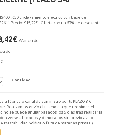
NS400...630 Enclavamiento eléctrico con base de
. 32611 Precio: 915,22€ - Oferta con un 67% de descuento
8,42€
IVA incluido
cluido
5€
Cantidad
 a fábrica o canal de suministro por ti. PLAZO 3-6
e. Realizamos envío el mismo dia que recibimos el
o no se puede anular pasados los 5 dias tras realizar la
den verse afectados y demorados sin previo aviso
 inestabilidad política o falta de materias primas.)