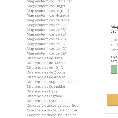
Magnetotermicos Schneider
Magnetotermicos Hager
Magnetotermicos Legrand
Magnetotermicos Hyundai
Magnetotermicos de curva C
Magnetotermicos de 10A
Adap
Magnetotermicos de 16A
cabl
Magnetotermicos de 20A
fijo
Magnetotermicos de 25A
3.28
Schn
Magnetotermicos de 32A
4861
SEM
Magnetotermicos de 40A
Schn
Magnetotermicos de 63A
Prec
Tipo
Diferenciales de 30mA
de...
com
Diferenciales de 300mA
Diferenciales de 10mA
-
Diferenciales de 2 polos
Diferenciales de 4 polos
Diferenciales Superinmunizados
Diferenciales Schneider
Diferenciales Hager
Diferenciales Legrand
Diferenciales Hyundai
Cuadros electricos de superficie
Cuadros electricos de empotrar
Cuadros electricos industriales