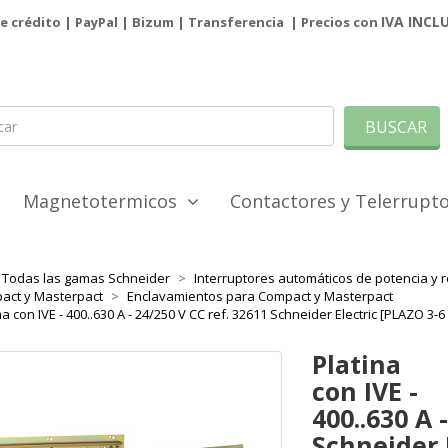
IVA INCL
de crédito | PayPal |
Bizum
|
Transferencia
| Precios con
BUSCAR
Magnetotermicos
Contactores y Telerrup
Todas las gamas Schneider
Interruptores automáticos de potencia y r
act y Masterpact
Enclavamientos para Compact y Masterpact
na con IVE - 400..630 A - 24/250 V CC ref. 32611 Schneider Electric [PLAZO 3
Platina
con IVE -
400..630 A 
Schneider 