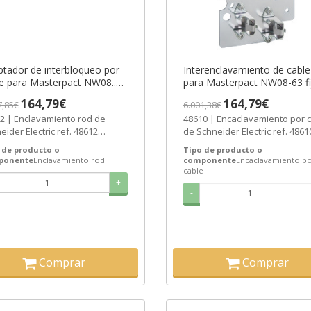
tador de interbloqueo por
Interenclavamiento de cable
e para Masterpact NW08..63
para Masterpact NW08-63 fi
 o extraíble ref. 48612
extraíble ref. 48610 Schneid
164,79€
164,79€
7,85€
6.001,38€
eider Electric [PLAZO 3-6
Electric [PLAZO 3-6 SEMAN
2 | Enclavamiento rod de
48610 | Encaclavamiento por 
ANAS]
eider Electric ref. 48612
de Schneider Electric ref. 4861
io: 119,85€ - Oferta con un 71%
Precio: 119,85€ - Oferta con un.
 de producto o
Tipo de producto o
ponente
Enclavamiento rod
componente
Encaclavamiento p
cable
+
-
Comprar
Comprar