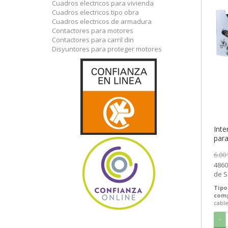
Cuadros electricos para vivienda
Cuadros electricos tipo obra
Cuadros electricos de armadura
Contactores para motores
Contactores para carril din
Disyuntores para proteger motores
Inte
para
extr
6.00
Ele
4860
de S
Tipo
com
cabl
-