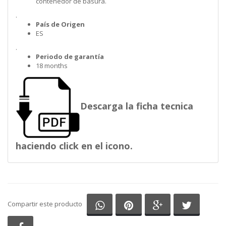
contenedor de basura.
.
País de Origen
ES
.
Periodo de garantía
18 months
Descarga la ficha tecnica
haciendo click en el icono.
Compartir en Whatsapp
Compartir en Pinterest
Compartir en G
Comparti
Compartir este producto