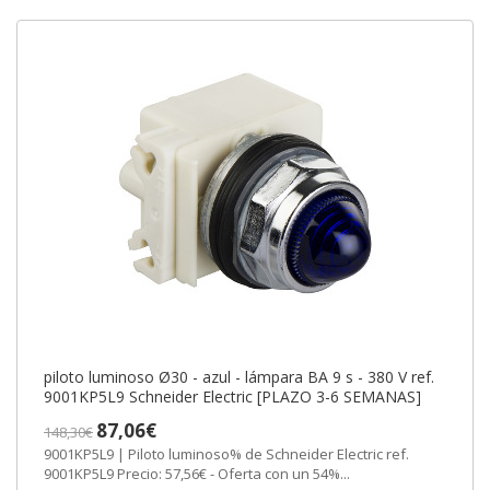
piloto luminoso Ø30 - azul - lámpara BA 9 s - 380 V ref.
9001KP5L9 Schneider Electric [PLAZO 3-6 SEMANAS]
87,06€
148,30€
9001KP5L9 | Piloto luminoso% de Schneider Electric ref.
9001KP5L9 Precio: 57,56€ - Oferta con un 54%...