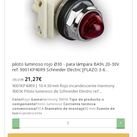
piloto luminoso rojo Ø30 - para lámpara BA9s 20-30V
ref. 9001KP40R9 Schneider Electric [PLAZO 3-6
SEMANAS]
21,27€
36,23€
9001KP40R9 | 10 A 30 mm Rojo incandescente Harmony
9001K Piloto luminoso de Schneider Electric ref....
Color
Rojo
Gama
Harmony 9001K
Tipo de producto o
componente
Piloto luminoso
Corriente termica
convencional
10 A
Diametro de montaje
30 mm
Fuente de
luz
incandescente
-
+