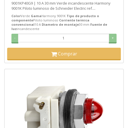
9001KP40G9 | 10 A 30 mm Verde incandescente Harmony
9001K Piloto luminoso de Schneider Electric ref....
Color
Verde
Gama
Harmony 9001K
Tipo de producto o
componente
Piloto luminoso
Corriente termica
convencional
10 A
Diametro de montaje
30 mm
Fuente de
luz
incandescente
-
+
Comprar