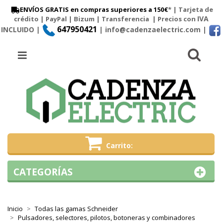
ENVÍOS GRATIS en compras superiores a 150€
* | Tarjeta de
IVA
crédito | PayPal |
Bizum
|
Transferencia
| Precios con
647950421
INCLUIDO |
| info@cadenzaelectric.com
|
Busc
Menú
Carrito
CATEGORÍAS
Inicio
Todas las gamas Schneider
Pulsadores, selectores, pilotos, botoneras y combinadores