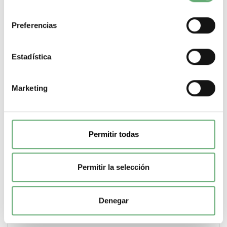
alimentación
220...260 V
Fuente de luz
incandescente
consentimiento
-
+
Preferencias
Comprar
Estadística
Marketing
Permitir todas
Permitir la selección
Denegar