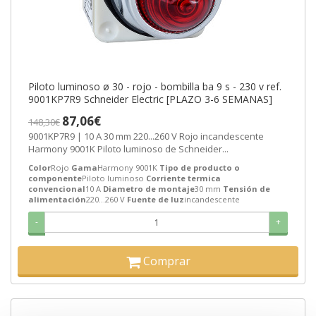
Piloto luminoso ø 30 - rojo - bombilla ba 9 s - 230 v ref.
9001KP7R9 Schneider Electric [PLAZO 3-6 SEMANAS]
87,06€
148,30€
9001KP7R9 | 10 A 30 mm 220...260 V Rojo incandescente
Harmony 9001K Piloto luminoso de Schneider...
Color
Rojo
Gama
Harmony 9001K
Tipo de producto o
componente
Piloto luminoso
Corriente termica
convencional
10 A
Diametro de montaje
30 mm
Tensión de
alimentación
220...260 V
Fuente de luz
incandescente
-
+
Comprar