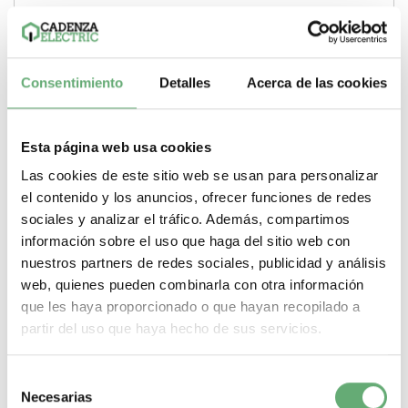
Consentimiento
Detalles
Acerca de las cookies
Esta página web usa cookies
Las cookies de este sitio web se usan para personalizar
el contenido y los anuncios, ofrecer funciones de redes
sociales y analizar el tráfico. Además, compartimos
información sobre el uso que haga del sitio web con
nuestros partners de redes sociales, publicidad y análisis
Piloto luminoso ø 30 - azul - lámpara ba 9 s - 230 v ref.
web, quienes pueden combinarla con otra información
9001KP7L9 Schneider Electric [PLAZO 3-6 SEMANAS]
que les haya proporcionado o que hayan recopilado a
87,06€
148,30€
partir del uso que haya hecho de sus servicios.
9001KP7L9 | 10 A 30 mm 220...260 V Azul incandescente
Harmony 9001K Piloto luminoso de Schneider...
Selección
Color
Azul
Gama
Harmony 9001K
Tipo de producto o
componente
Piloto luminoso
Corriente termica
Necesarias
de
convencional
10 A
Diametro de montaje
30 mm
Tensión de