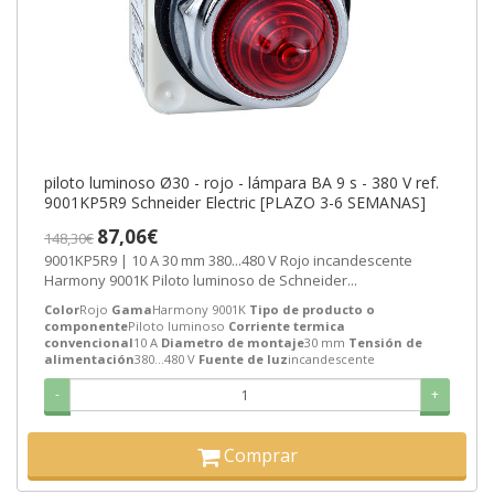
piloto luminoso Ø30 - rojo - lámpara BA 9 s - 380 V ref.
9001KP5R9 Schneider Electric [PLAZO 3-6 SEMANAS]
87,06€
148,30€
9001KP5R9 | 10 A 30 mm 380...480 V Rojo incandescente
Harmony 9001K Piloto luminoso de Schneider...
Color
Rojo
Gama
Harmony 9001K
Tipo de producto o
componente
Piloto luminoso
Corriente termica
convencional
10 A
Diametro de montaje
30 mm
Tensión de
alimentación
380...480 V
Fuente de luz
incandescente
-
+
Comprar