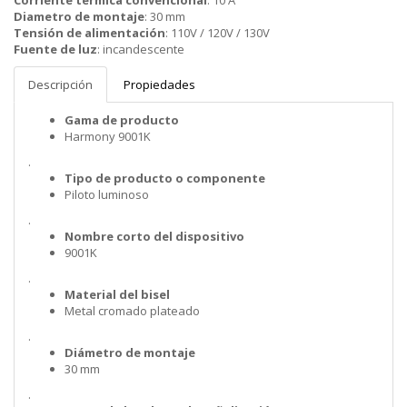
Corriente termica convencional
:
10 A
Diametro de montaje
:
30 mm
Tensión de alimentación
:
110V / 120V / 130V
Fuente de luz
:
incandescente
Descripción
Propiedades
Gama de producto
Harmony 9001K
.
Tipo de producto o componente
Piloto luminoso
.
Nombre corto del dispositivo
9001K
.
Material del bisel
Metal cromado plateado
.
Diámetro de montaje
30 mm
.