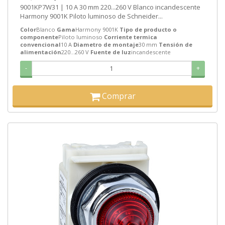
9001KP7W31 | 10 A 30 mm 220...260 V Blanco incandescente
Harmony 9001K Piloto luminoso de Schneider...
Color
Blanco
Gama
Harmony 9001K
Tipo de producto o
componente
Piloto luminoso
Corriente termica
convencional
10 A
Diametro de montaje
30 mm
Tensión de
alimentación
220...260 V
Fuente de luz
incandescente
-
+
Comprar