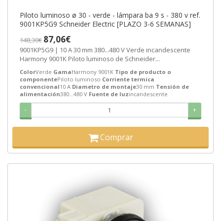
Piloto luminoso ø 30 - verde - lámpara ba 9 s - 380 v ref.
9001KP5G9 Schneider Electric [PLAZO 3-6 SEMANAS]
87,06€
148,30€
9001KP5G9 | 10 A 30 mm 380...480 V Verde incandescente
Harmony 9001K Piloto luminoso de Schneider...
Color
Verde
Gama
Harmony 9001K
Tipo de producto o
componente
Piloto luminoso
Corriente termica
convencional
10 A
Diametro de montaje
30 mm
Tensión de
alimentación
380...480 V
Fuente de luz
incandescente
-
+
Comprar