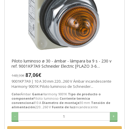
Piloto luminoso ø 30 - ámbar - lámpara ba 9 s - 230 v
ref. 9001KP7A9 Schneider Electric [PLAZO 3-6
SEMANAS]
87,06€
148,30€
9001KP7A9 | 10 A 30 mm 220...260 V Ámbar incandescente
Harmony 9001K Piloto luminoso de Schneider...
Color
Ámbar
Gama
Harmony 9001K
Tipo de producto o
componente
Piloto luminoso
Corriente termica
convencional
10 A
Diametro de montaje
30 mm
Tensión de
alimentación
220...260 V
Fuente de luz
incandescente
-
+