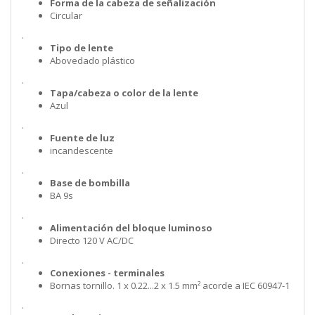
Forma de la cabeza de señalización
Circular
.
Tipo de lente
Abovedado plástico
.
Tapa/cabeza o color de la lente
Azul
.
Fuente de luz
incandescente
.
Base de bombilla
BA 9s
.
Alimentación del bloque luminoso
Directo 120 V AC/DC
.
Conexiones - terminales
Bornas tornillo. 1 x 0.22...2 x 1.5 mm² acorde a IEC 60947-1
.