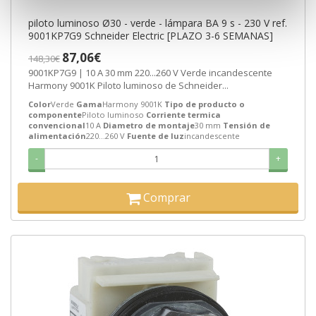
piloto luminoso Ø30 - verde - lámpara BA 9 s - 230 V ref.
9001KP7G9 Schneider Electric [PLAZO 3-6 SEMANAS]
87,06€
148,30€
9001KP7G9 | 10 A 30 mm 220...260 V Verde incandescente
Harmony 9001K Piloto luminoso de Schneider...
Color
Verde
Gama
Harmony 9001K
Tipo de producto o
componente
Piloto luminoso
Corriente termica
convencional
10 A
Diametro de montaje
30 mm
Tensión de
alimentación
220...260 V
Fuente de luz
incandescente
-
+
Comprar