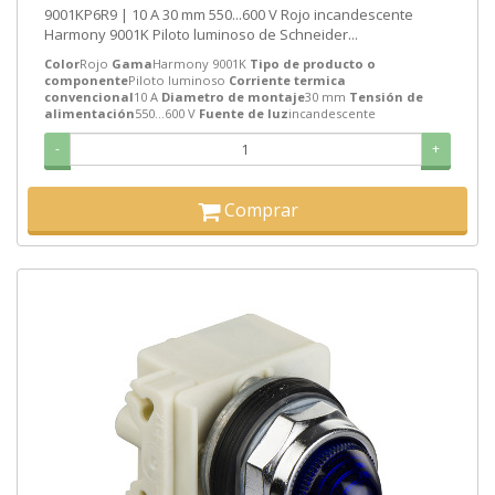
9001KP6R9 | 10 A 30 mm 550...600 V Rojo incandescente
Harmony 9001K Piloto luminoso de Schneider...
Color
Rojo
Gama
Harmony 9001K
Tipo de producto o
componente
Piloto luminoso
Corriente termica
convencional
10 A
Diametro de montaje
30 mm
Tensión de
alimentación
550...600 V
Fuente de luz
incandescente
-
+
Comprar