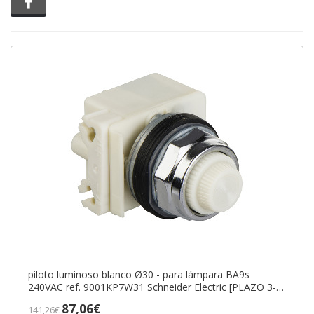
Compartir en Facebook
piloto luminoso blanco Ø30 - para lámpara BA9s
240VAC ref. 9001KP7W31 Schneider Electric [PLAZO 3-6
SEMANAS]
87,06€
141,26€