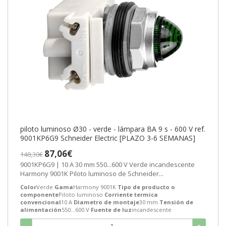
piloto luminoso Ø30 - verde - lámpara BA 9 s - 600 V ref.
9001KP6G9 Schneider Electric [PLAZO 3-6 SEMANAS]
87,06€
148,30€
9001KP6G9 | 10 A 30 mm 550...600 V Verde incandescente
Harmony 9001K Piloto luminoso de Schneider...
Color
Verde
Gama
Harmony 9001K
Tipo de producto o
componente
Piloto luminoso
Corriente termica
convencional
10 A
Diametro de montaje
30 mm
Tensión de
alimentación
550...600 V
Fuente de luz
incandescente
-
+