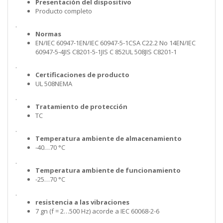
Presentación del dispositivo
Producto completo
.
Normas
EN/IEC 60947-1EN/IEC 60947-5-1CSA C22.2 No 14EN/IEC
60947-5-4JIS C8201-5-1JIS C 852UL 508JIS C8201-1
.
Certificaciones de producto
UL 508NEMA
.
Tratamiento de protección
TC
.
Temperatura ambiente de almacenamiento
-40…70 °C
.
Temperatura ambiente de funcionamiento
-25…70 °C
.
resistencia a las vibraciones
7 gn (f = 2…500 Hz) acorde a IEC 60068-2-6