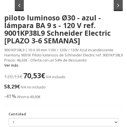
Anterior
Sig
piloto luminoso Ø30 - azul -
lámpara BA 9 s - 120 V ref.
9001KP38L9 Schneider Electric
[PLAZO 3-6 SEMANAS]
9001KP38L9 | 10 A 30 mm 110V / 120V / 130V Azul incandescente
Harmony 9001K Piloto luminoso de Schneider Electric ref. 9001KP38L9
Precio: 46,63€ - Oferta con un 54% de descuento
Ver más
70,53€
120,13€
IVA incluido
58,29€
IVA no incluido
-41%
Ahorra 49,60€
Cantidad