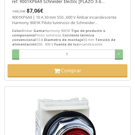
ref. 9001KP6A9 Schneider Electric [PLAZO 3-6
SEMANAS]
87,06€
148,30€
9001KP6A9 | 10 A 30 mm 550...600 V Ámbar incandescente
Harmony 9001K Piloto luminoso de Schneider...
Color
Ámbar
Gama
Harmony 9001K
Tipo de producto o
componente
Piloto luminoso
Corriente termica
convencional
10 A
Diametro de montaje
30 mm
Tensión de
alimentación
550...600 V
Fuente de luz
incandescente
-
+
Comprar