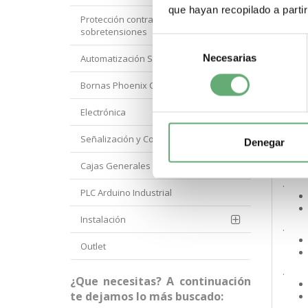
.
que hayan recopilado a parti
Protección contra
sobretensiones
Selección
.
Necesarias
de
Automatización Siemens
consentimiento
Bornas Phoenix Contact
.
Electrónica
Señalización y Control Orbis
.
Denegar
Cajas Generales Proteccion
.
PLC Arduino Industrial
Instalación
.
Outlet
.
¿Que necesitas? A continuación
te dejamos lo más buscado: