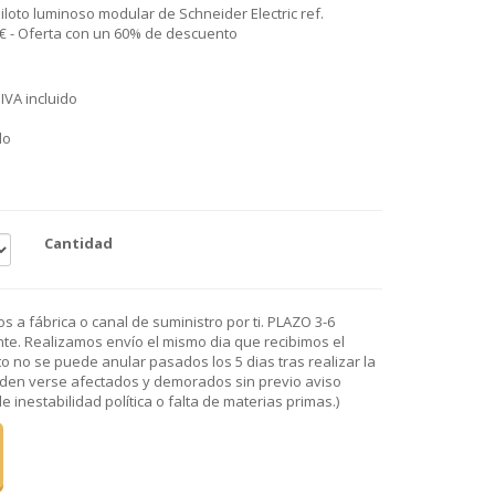
 Piloto luminoso modular de Schneider Electric ref.
2€ - Oferta con un 60% de descuento
IVA incluido
do
Cantidad
 a fábrica o canal de suministro por ti. PLAZO 3-6
e. Realizamos envío el mismo dia que recibimos el
o no se puede anular pasados los 5 dias tras realizar la
den verse afectados y demorados sin previo aviso
 inestabilidad política o falta de materias primas.)