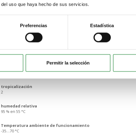
r del uso que haya hecho de sus servicios.
par de apriete
1 N.m
Preferencias
Estadística
Normas
IEC 60947-5-1
Grado de protección IP
IP2IPxx B
Permitir la selección
Grado de contaminación
3
tropicalización
2
humedad relativa
95 % en 55 °C
Temperatura ambiente de funcionamiento
-35…70 °C