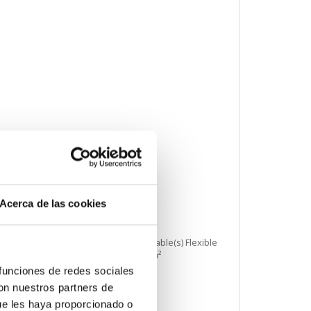
Acerca de las cookies
 rígido 2.5 mm²Terminal tipo borne 1 cable(s) Flexible
 cable(s) flexible con terminal 2.5 mm²
 funciones de redes sociales
con nuestros partners de
ue les haya proporcionado o