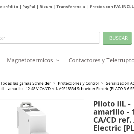
IVA INCL
de crédito | PayPal |
Bizum
|
Transferencia
| Precios con
BUSCAR
Magnetotermicos
Contactores y Telerrup
Todas las gamas Schneider
Protecciones y Control
Señalización Act
o iIL - amarillo - 12-48 V CA/CD ref. A9E18334 Schneider Electric [PLAZO 3-6
Piloto iIL -
amarillo - 
CA/CD ref.
Electric [