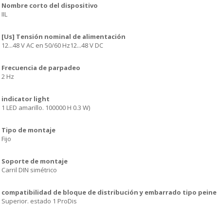
Nombre corto del dispositivo
IIL
[Us] Tensión nominal de alimentación
12...48 V AC en 50/60 Hz12...48 V DC
Frecuencia de parpadeo
2 Hz
indicator light
1 LED amarillo. 100000 H 0.3 W)
Tipo de montaje
Fijo
Soporte de montaje
Carril DIN simétrico
compatibilidad de bloque de distribución y embarrado tipo peine
Superior. estado 1 ProDis