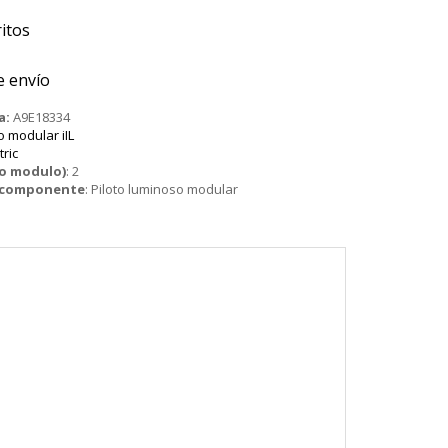
itos
e envío
a:
A9E18334
o modular iIL
tric
o modulo)
:
2
o componente
:
Piloto luminoso modular