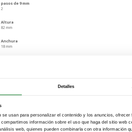
pasos de 9 mm
2
Altura
82 mm
Anchura
18 mm
Profundidad
69.5 mm
Color
Blanco - tipo de cable: RAL 9003)
Detalles
terminal de conexión auxiliar
Terminal tipo borne 1 cable(s) rígido 0.5 mm²Terminal tipo borne 2 cable(s)
s
0.5 mm²Terminal tipo borne 2 cable(s) Flexible 2.5 mm²Terminal tipo borne 2
b se usan para personalizar el contenido y los anuncios, ofrecer
longitud de cable pelado para conectar bornas
s, compartimos información sobre el uso que haga del sitio web 
9 mm
 análisis web, quienes pueden combinarla con otra información q