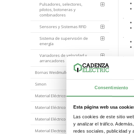
Pulsadores, selectores,
pilotos, botoneras y
combinadores
.
Sensores y Sistemas RFID
.
Sistema de supervisión de
energía
Variadores de velocidad y
.
arrancadores
Bornas Weidmuller
.
Simon
Consentimiento
.
Material Eléctrico Eaton
Esta página web usa cookie
Material Eléctrico Hager
Las cookies de este sitio we
.
Material Eléctrico Hyundai
y analizar el tráfico. Ademá
Material Electrico Legrand
redes sociales, publicidad y