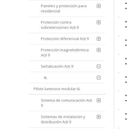
Paneles y protección para
residencial
.
Protección contra
sobretensiones Acti 9
.
Protección diferencial Acti 9
Protección magnetotérmica
.
Acti 9
Señalización Acti 9
.
iIL
Piloto luminoso modular iIL
.
Sistema de comunicación Acti
9
.
Sistemas de instalación y
distribución Acti 9
.