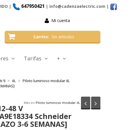
647950421
UIDO |
| info@cadenzaelectric.com
|
Mi cuenta
Carrito
Sin artículos
tores
Tarifas
+
i 9
iIL
Piloto luminoso modular iIL
 SEMANAS]
Anterior
Siguiente
Más en
Piloto luminoso modular iIL
12-48 V
 A9E18334 Schneider
PLAZO 3-6 SEMANAS]