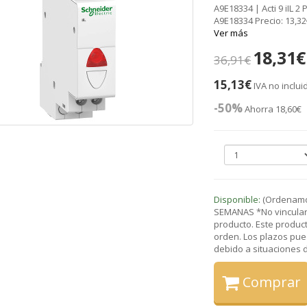
A9E18334 | Acti 9 iIL 2
A9E18334 Precio: 13,3
Ver más
18,31€
36,91€
15,13€
IVA no inclui
-50%
Ahorra 18,60€
Disponible:
(Ordenamos
SEMANAS *No vinculant
producto. Este product
orden. Los plazos pue
debido a situaciones de
Comprar