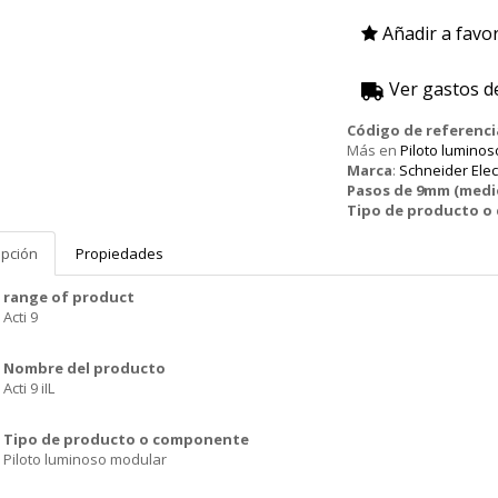
Añadir a favor
Ver gastos d
Código de referenci
Más en
Piloto luminos
Marca
:
Schneider Elec
Pasos de 9mm (medi
Tipo de producto 
ipción
Propiedades
range of product
Acti 9
Nombre del producto
Acti 9 iIL
Tipo de producto o componente
Piloto luminoso modular