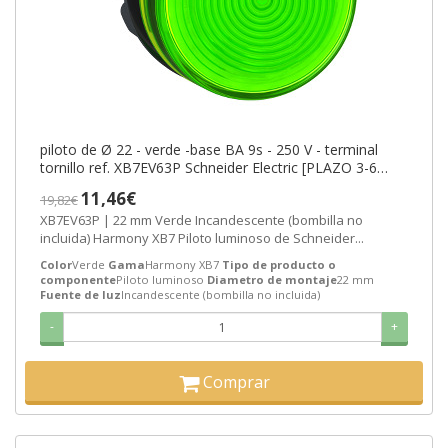
piloto de Ø 22 - verde -base BA 9s - 250 V - terminal
tornillo ref. XB7EV63P Schneider Electric [PLAZO 3-6
SEMANAS]
11,46€
19,82€
XB7EV63P | 22 mm Verde Incandescente (bombilla no
incluida) Harmony XB7 Piloto luminoso de Schneider...
Color
Verde
Gama
Harmony XB7
Tipo de producto o
componente
Piloto luminoso
Diametro de montaje
22 mm
Fuente de luz
Incandescente (bombilla no incluida)
-
+
Comprar