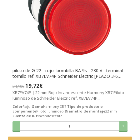
piloto de Ø 22 - rojo -bombilla BA 9s - 230 V - terminal
tornillo ref. XB7EV74P Schneider Electric [PLAZO 3-6
SEMANAS]
19,72€
34,10€
XB7EV74P | 22 mm Rojo Incandescente Harmony XB7 Piloto
luminoso de Schneider Electric ref. XB7EV74P...
Color
Rojo
Gama
Harmony XB7
Tipo de producto o
componente
Piloto luminoso
Diametro de montaje
22 mm
Fuente de luz
Incandescente
-
+