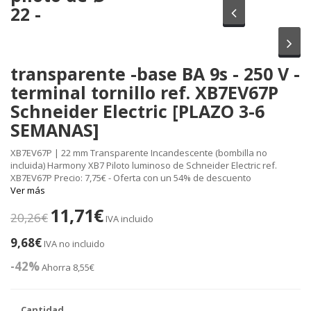
22 -
Anterior
Sig
transparente -base BA 9s - 250 V -
terminal tornillo ref. XB7EV67P
Schneider Electric [PLAZO 3-6
SEMANAS]
XB7EV67P | 22 mm Transparente Incandescente (bombilla no
incluida) Harmony XB7 Piloto luminoso de Schneider Electric ref.
XB7EV67P Precio: 7,75€ - Oferta con un 54% de descuento
Ver más
11,71€
20,26€
IVA incluido
9,68€
IVA no incluido
-42%
Ahorra 8,55€
Cantidad