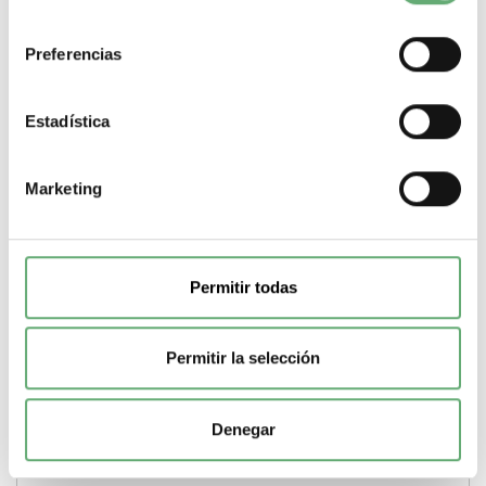
consentimiento
Preferencias
Estadística
Marketing
Permitir todas
Permitir la selección
piloto de Ø 22 - transparente -bombilla BA 9s - 230 V -
terminal tornillo ref. XB7EV77P Schneider Electric
[PLAZO 3-6 SEMANAS]
19,72€
Denegar
34,10€
XB7EV77P | 22 mm Transparente Incandescente Harmony
XB7 Piloto luminoso de Schneider Electric ref....