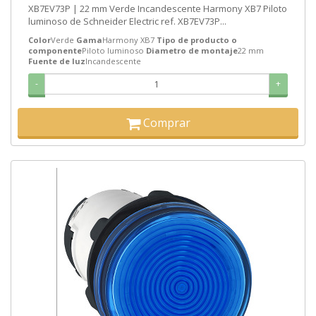
XB7EV73P | 22 mm Verde Incandescente Harmony XB7 Piloto
luminoso de Schneider Electric ref. XB7EV73P...
Color
Verde
Gama
Harmony XB7
Tipo de producto o
componente
Piloto luminoso
Diametro de montaje
22 mm
Fuente de luz
Incandescente
-
+
Comprar