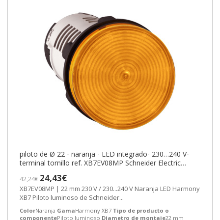
piloto de Ø 22 - naranja - LED integrado- 230…240 V-
terminal tornillo ref. XB7EV08MP Schneider Electric
[PLAZO 3-6 SEMANAS]
24,43€
42,24€
XB7EV08MP | 22 mm 230 V / 230...240 V Naranja LED Harmony
XB7 Piloto luminoso de Schneider...
Color
Naranja
Gama
Harmony XB7
Tipo de producto o
componente
Piloto luminoso
Diametro de montaje
22 mm