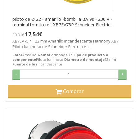
piloto de Ø 22 - amarillo -bombilla BA 9s - 230 V -
terminal tornillo ref. XB7EV75P Schneider Electric
[PLAZO 3-6 SEMANAS]
17,54€
30,31€
XB7EV75P | 22 mm Amarillo Incandescente Harmony XB7
Piloto luminoso de Schneider Electric ref....
Color
Amarillo
Gama
Harmony XB7
Tipo de producto o
componente
Piloto luminoso
Diametro de montaje
22 mm
Fuente de luz
Incandescente
-
+
Comprar