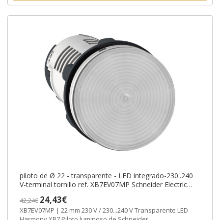
piloto de Ø 22 - transparente - LED integrado-230..240
V-terminal tornillo ref. XB7EV07MP Schneider Electric
[PLAZO 3-6 SEMANAS]
24,43€
42,24€
XB7EV07MP | 22 mm 230 V / 230...240 V Transparente LED
Harmony XB7 Piloto luminoso de Schneider...