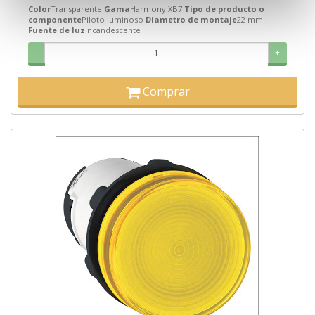
Color
Transparente
Gama
Harmony XB7
Tipo de producto o
componente
Piloto luminoso
Diametro de montaje
22 mm
Fuente de luz
Incandescente
-
+
Comprar