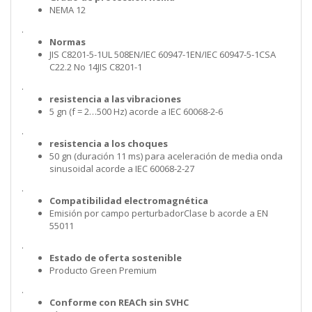
NEMA 12
.
Normas
JIS C8201-5-1UL 508EN/IEC 60947-1EN/IEC 60947-5-1CSA
C22.2 No 14JIS C8201-1
.
resistencia a las vibraciones
5 gn (f = 2…500 Hz) acorde a IEC 60068-2-6
.
resistencia a los choques
50 gn (duración 11 ms) para aceleración de media onda
sinusoidal acorde a IEC 60068-2-27
.
Compatibilidad electromagnética
Emisión por campo perturbadorClase b acorde a EN
55011
.
Estado de oferta sostenible
Producto Green Premium
.
Conforme con REACh sin SVHC