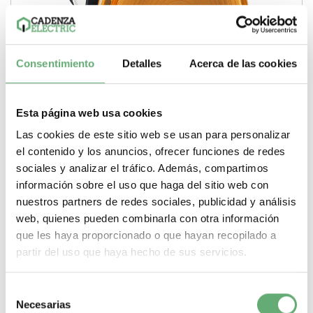
Consentimiento
Detalles
Acerca de las cookies
Esta página web usa cookies
piloto de Ø 22 - naranja -base BA 9s - 230 V - terminal
Las cookies de este sitio web se usan para personalizar
tornillo ref. XB7EV780P Schneider Electric [PLAZO 3-6
el contenido y los anuncios, ofrecer funciones de redes
SEMANAS]
18,09€
31,28€
sociales y analizar el tráfico. Además, compartimos
XB7EV780P | 22 mm Naranja Incandescente (bombilla no
información sobre el uso que haga del sitio web con
incluida) Harmony XB7 Piloto luminoso de...
nuestros partners de redes sociales, publicidad y análisis
Color
Naranja
Gama
Harmony XB7
Tipo de producto o
web, quienes pueden combinarla con otra información
componente
Piloto luminoso
Diametro de montaje
22 mm
Fuente de luz
Incandescente (bombilla no incluida)
que les haya proporcionado o que hayan recopilado a
-
+
partir del uso que haya hecho de sus servicios.
Comprar
Selección
Necesarias
de