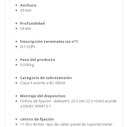
.
Anchura
29 mm
.
Profundidad
54 mm
.
Descripción terminales iso n°1
(X1-X2)PL
.
Peso del producto
0.018 kg
.
Categoría de sobretensión
Clase II acorde a IEC 60536
.
Montaje del dispositivo
Orificio de fijación - diámetro: 22.5 mm 22.3 +0.4/0 acorde
a EN/IEC 60947-5-1
.
centro de fijación
>= 30 x 40 mm - tipo de cable: panel de suporte) metal -