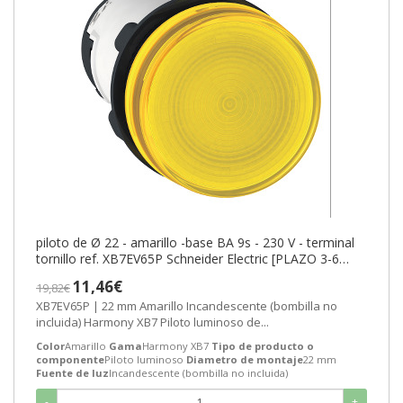
piloto de Ø 22 - amarillo -base BA 9s - 230 V - terminal
tornillo ref. XB7EV65P Schneider Electric [PLAZO 3-6
SEMANAS]
11,46€
19,82€
XB7EV65P | 22 mm Amarillo Incandescente (bombilla no
incluida) Harmony XB7 Piloto luminoso de...
Color
Amarillo
Gama
Harmony XB7
Tipo de producto o
componente
Piloto luminoso
Diametro de montaje
22 mm
Fuente de luz
Incandescente (bombilla no incluida)
-
+