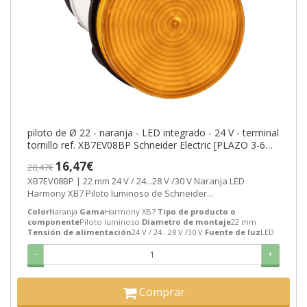
piloto de Ø 22 - naranja - LED integrado - 24 V - terminal
tornillo ref. XB7EV08BP Schneider Electric [PLAZO 3-6
SEMANAS]
16,47€
28,47€
XB7EV08BP | 22 mm 24 V / 24...28 V /30 V Naranja LED
Harmony XB7 Piloto luminoso de Schneider...
Color
Naranja
Gama
Harmony XB7
Tipo de producto o
componente
Piloto luminoso
Diametro de montaje
22 mm
Tensión de alimentación
24 V / 24...28 V /30 V
Fuente de luz
LED
-
+
Comprar