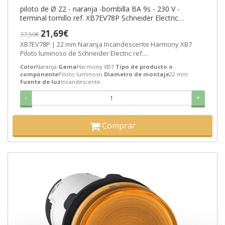
piloto de Ø 22 - naranja -bombilla BA 9s - 230 V -
terminal tornillo ref. XB7EV78P Schneider Electric
[PLAZO 3-6 SEMANAS]
21,69€
37,50€
XB7EV78P | 22 mm Naranja Incandescente Harmony XB7
Piloto luminoso de Schneider Electric ref....
Color
Naranja
Gama
Harmony XB7
Tipo de producto o
componente
Piloto luminoso
Diametro de montaje
22 mm
Fuente de luz
Incandescente
-
+
Comprar