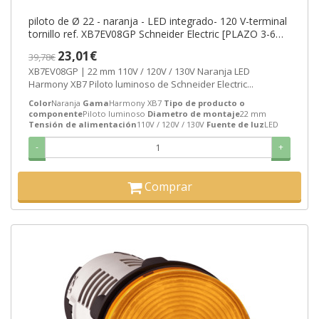
piloto de Ø 22 - naranja - LED integrado- 120 V-terminal
tornillo ref. XB7EV08GP Schneider Electric [PLAZO 3-6
SEMANAS]
23,01€
39,78€
XB7EV08GP | 22 mm 110V / 120V / 130V Naranja LED
Harmony XB7 Piloto luminoso de Schneider Electric...
Color
Naranja
Gama
Harmony XB7
Tipo de producto o
componente
Piloto luminoso
Diametro de montaje
22 mm
Tensión de alimentación
110V / 120V / 130V
Fuente de luz
LED
-
+
Comprar