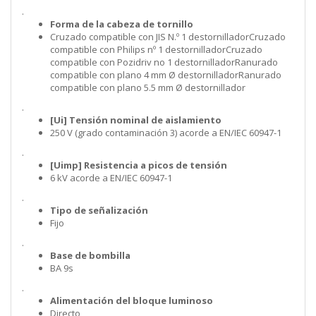
.
Forma de la cabeza de tornillo
Cruzado compatible con JIS N.º 1 destornilladorCruzado
compatible con Philips nº 1 destornilladorCruzado
compatible con Pozidriv no 1 destornilladorRanurado
compatible con plano 4 mm Ø destornilladorRanurado
compatible con plano 5.5 mm Ø destornillador
.
[Ui] Tensión nominal de aislamiento
250 V (grado contaminación 3) acorde a EN/IEC 60947-1
.
[Uimp] Resistencia a picos de tensión
6 kV acorde a EN/IEC 60947-1
.
Tipo de señalización
Fijo
.
Base de bombilla
BA 9s
.
Alimentación del bloque luminoso
Directo