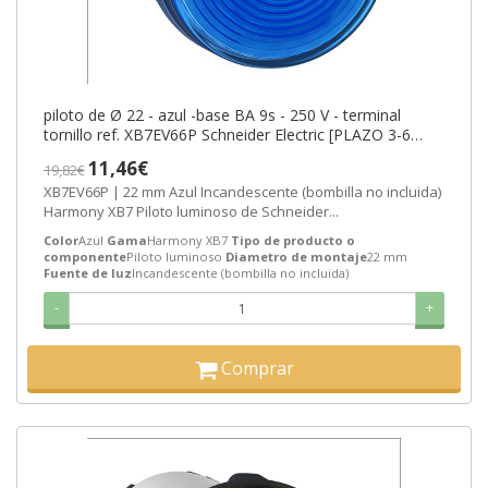
piloto de Ø 22 - azul -base BA 9s - 250 V - terminal
tornillo ref. XB7EV66P Schneider Electric [PLAZO 3-6
SEMANAS]
11,46€
19,82€
XB7EV66P | 22 mm Azul Incandescente (bombilla no incluida)
Harmony XB7 Piloto luminoso de Schneider...
Color
Azul
Gama
Harmony XB7
Tipo de producto o
componente
Piloto luminoso
Diametro de montaje
22 mm
Fuente de luz
Incandescente (bombilla no incluida)
-
+
Comprar