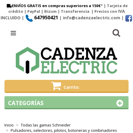
ENVÍOS GRATIS en compras superiores a 150€
* | Tarjeta de
IVA
crédito | PayPal |
Bizum
|
Transferencia
| Precios con
647950421
INCLUIDO |
| info@cadenzaelectric.com
|
Busc
Menú
Carrito
CATEGORÍAS
Inicio
Todas las gamas Schneider
Pulsadores, selectores, pilotos, botoneras y combinadores