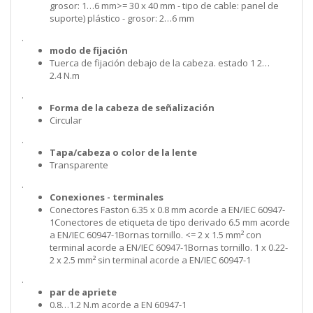
grosor: 1…6 mm>= 30 x 40 mm - tipo de cable: panel de
suporte) plástico - grosor: 2…6 mm
.
modo de fijación
Tuerca de fijación debajo de la cabeza. estado 1 2…
2.4 N.m
.
Forma de la cabeza de señalización
Circular
.
Tapa/cabeza o color de la lente
Transparente
.
Conexiones - terminales
Conectores Faston 6.35 x 0.8 mm acorde a EN/IEC 60947-
1Conectores de etiqueta de tipo derivado 6.5 mm acorde
a EN/IEC 60947-1Bornas tornillo. <= 2 x 1.5 mm² con
terminal acorde a EN/IEC 60947-1Bornas tornillo. 1 x 0.22-
2 x 2.5 mm² sin terminal acorde a EN/IEC 60947-1
.
par de apriete
0.8…1.2 N.m acorde a EN 60947-1