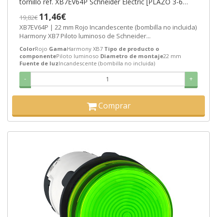
tornillo ref. XB7EV64P Schneider Electric [PLAZO 3-6
SEMANAS]
11,46€
19,82€
XB7EV64P | 22 mm Rojo Incandescente (bombilla no incluida)
Harmony XB7 Piloto luminoso de Schneider...
Color
Rojo
Gama
Harmony XB7
Tipo de producto o
componente
Piloto luminoso
Diametro de montaje
22 mm
Fuente de luz
Incandescente (bombilla no incluida)
-
+
Comprar