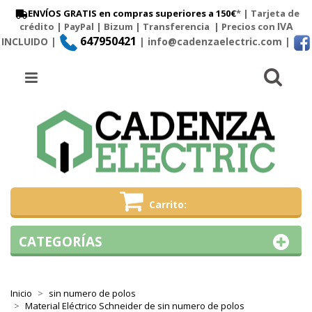
ENVÍOS GRATIS en compras superiores a 150€
* | Tarjeta de
IVA
crédito | PayPal |
Bizum
|
Transferencia
| Precios con
647950421
INCLUIDO |
| info@cadenzaelectric.com
|
Busc
Menú
Carrito
CATEGORÍAS
Inicio
sin numero de polos
Material Eléctrico Schneider de sin numero de polos