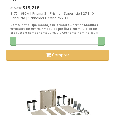
319,21€
416,41€
8179 | 630 A | Prisma G | Prisma | Superficie | 27 | 10 |
Conducto | Schneider Electric PASILLO...
Gama
Prisma
Tipo montaje de armario
Superficie
Modulos
verticales de 50mm
27
Modulos por fila (18mm)
10
Tipo de
producto o componente
Conducto
Corriente nominal
630 A
-
+
Comprar