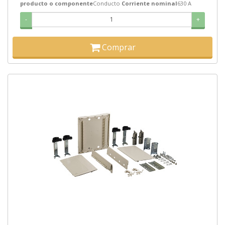
producto o componente
Conducto
Corriente nominal
630 A
-
+
Comprar