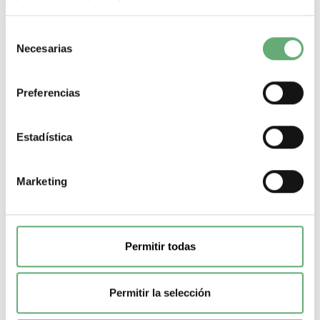
200,81€
470,18€
8273 | 630 A | Prisma G | Prisma | Superficie | 30 | 10 |
Selección
Conducto | Schneider Electric PASILLO...
Necesarias
de
Gama
Prisma
Tipo montaje de armario
Superficie
Modulos
consentimiento
verticales de 50mm
30
Modulos por fila (18mm)
10
Tipo de
producto o componente
Conducto
Corriente nominal
630 A
Preferencias
-
+
Estadística
Comprar
Marketing
Permitir todas
Permitir la selección