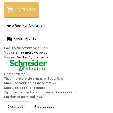
Comprar
Añadir a favoritos
Envío gratis
Código de referencia:
8272
Más en
sin numero de polos
Más en
Pasillos G
,
Puertas G
Schneider
Gama
:
Prisma
Tipo montaje de armario
:
Superficie
Modulos verticales de 50mm
:
27
Modulos por fila (18mm)
:
10
Tipo de producto o componente
:
Conducto
Corriente nominal
:
630 A
Descripción
Propiedades