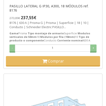
PASILLO LATERAL G IP30, A300, 18 MÓDULOS ref.
8176
237,55€
273,89€
8176 | 630 A | Prisma G | Prisma | Superficie | 18 | 10 |
Conducto | Schneider Electric PASILLO...
Gama
Prisma
Tipo montaje de armario
Superficie
Modulos
verticales de 50mm
18
Modulos por fila (18mm)
10
Tipo de
producto o componente
Conducto
Corriente nominal
630 A
-
+
Comprar