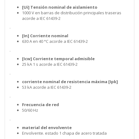
[Ui] Tensión nominal de aislamiento
1000 V en barras de distribución principales traseras
acorde a IEC 61439-2
.
[In] Corriente nominal
630 A en 40 °C acorde a IEC 61439-2
.
[Icw] Corriente temporal admisible
25 kA 1 s acorde a IEC 61439-2
.
corriente nominal de resistencia máxima [Ipk]
53 kA acorde a IEC 61439-2
.
Frecuencia de red
50/60 Hz
.
material del envolvente
Envolvente. estado 1 chapa de acero tratada