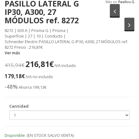
PASILLO LATERAL G
Más en
Pasillos G
IP30, A300, 27
Anterior
MÓDULOS ref. 8272
Sig
8272 | 630 A | Prisma G | Prisma |
Superficie | 27 | 10 | Conducto |
Schneider Electric PASILLO LATERAL G IP30, A300, 27 MÓDULOS ref.
8272 Precio : 216,81€
Ver más
216,81€
415,94€
IVA incluido
179,18€
IVA no incluido
-48%
Ahorra 199,13€
Cantidad
Disponible:
(EN STOCK SALVO VENTA)