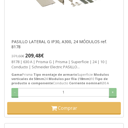
PASILLO LATERAL G IP30, A300, 24 MÓDULOS ref.
8178
209,48€
371,60€
8178 | 630 A | Prisma G | Prisma | Superficie | 24 | 10 |
Conducto | Schneider Electric PASILLO...
Gama
Prisma
Tipo montaje de armario
Superficie
Modulos
verticales de 50mm
24
Modulos por fila (18mm)
10
Tipo de
producto o componente
Conducto
Corriente nominal
630 A
-
+
Comprar