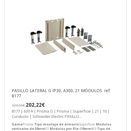
PASILLO LATERAL G IP30, A300, 21 MÓDULOS ref.
8177
202,22€
329,55€
8177 | 630 A | Prisma G | Prisma | Superficie | 21 | 10 |
Conducto | Schneider Electric PASILLO...
Gama
Prisma
Tipo montaje de armario
Superficie
Modulos
verticales de 50mm
21
Modulos por fila (18mm)
10
Tipo de