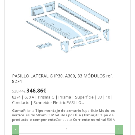
PASILLO LATERAL G IP30, A300, 33 MÓDULOS ref.
8274
346,86€
528,44€
8274 | 630 A | Prisma G | Prisma | Superficie | 33 | 10 |
Conducto | Schneider Electric PASILLO...
Gama
Prisma
Tipo montaje de armario
Superficie
Modulos
verticales de 50mm
33
Modulos por fila (18mm)
10
Tipo de
producto o componente
Conducto
Corriente nominal
630 A
-
+