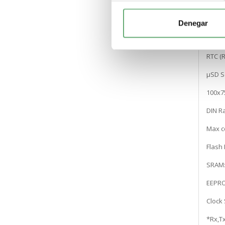
– Web
Denegar
– Indu
Other 
RTC (R
µSD So
100x
DIN Ra
Max c
Flash
SRAM:
EEPRO
Clock
*Rx,Tx