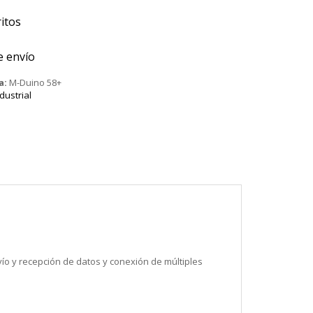
itos
e envío
a:
M-Duino 58+
dustrial
vío y recepción de datos y conexión de múltiples