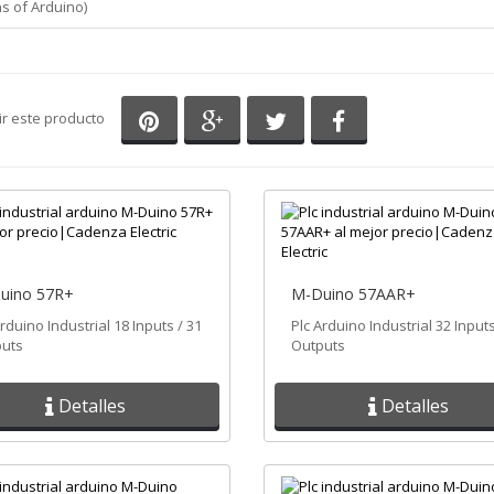
ns of Arduino)
Compartir en Pinterest
Compartir en Google+
Compartir en Twitter
Compartir en Fa
ir este producto
uino 57R+
M-Duino 57AAR+
Arduino Industrial 18 Inputs / 31
Plc Arduino Industrial 32 Inputs
uts
Outputs
Detalles
Detalles