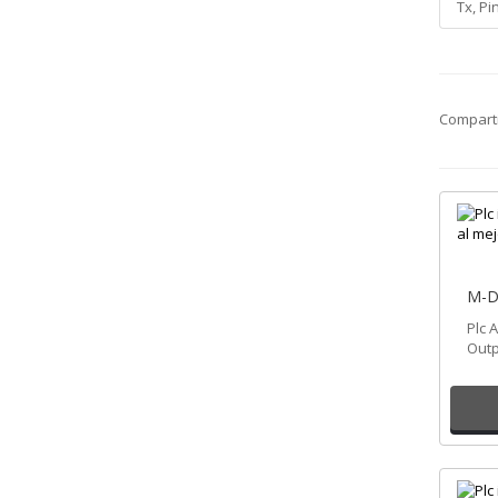
Tx, Pi
Compart
M-D
Plc 
Outp