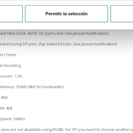
Server capacity
Permitir la selección
strial Protocols
technical specifications
eal Time Clock. NOTE: I2C port used. See pinout modification)
cket (using SPI port, chip select D53 pin. See pinout modification)
75x115mm
il mounting.
onsum.: 1.2A
 Memory: 256kB (8kB for bootloader)
 8kB
M: 4kB
 Speed: 16MHz
 pins are not abailable using RS485. For SPI you need to choose another pi