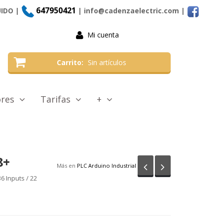
647950421
UIDO |
| info@cadenzaelectric.com
|
Mi cuenta
Carrito
Sin artículos
tores
Tarifas
+
8+
Anterior
Siguiente
Más en
PLC Arduino Industrial
36 Inputs / 22