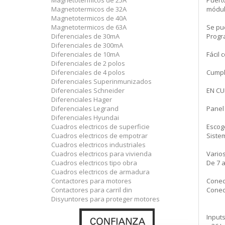
Magnetotermicos de 25A
Puerto
Magnetotermicos de 32A
módul
Magnetotermicos de 40A
Magnetotermicos de 63A
Se pu
Diferenciales de 30mA
Progr
Diferenciales de 300mA
Diferenciales de 10mA
Fácil 
Diferenciales de 2 polos
Diferenciales de 4 polos
Cumple
Diferenciales Superinmunizados
Diferenciales Schneider
EN CU
Diferenciales Hager
Diferenciales Legrand
Panel
Diferenciales Hyundai
Cuadros electricos de superficie
Escog
Cuadros electricos de empotrar
Sistem
Cuadros electricos industriales
Cuadros electricos para vivienda
Vario
Cuadros electricos tipo obra
De 7 a
Cuadros electricos de armadura
Contactores para motores
Conec
Contactores para carril din
Conect
Disyuntores para proteger motores
Input