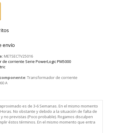
itos
e envío
a:
METSECTV25016
 de corriente Serie PowerLogic PM5000
tric
o componente
:
Transformador de corriente
60 A
ega aproximado es de 3-6 Semanas. En el mismo momento
Horas. No obstante y debido a la situación de falta de
 y no previstas (Poco probable). Rogamos disculpen
mplir éstos términos. En el mismo momento que entra