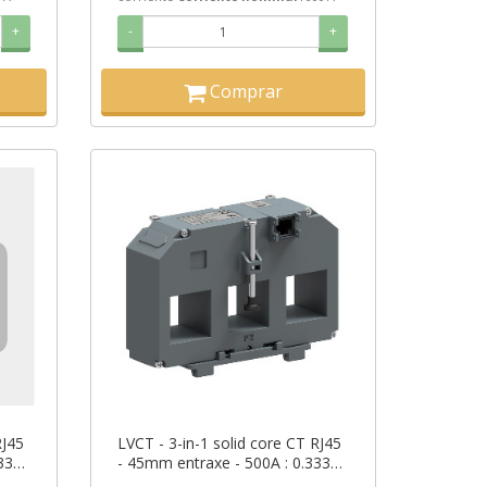
+
-
+
Comprar
RJ45
LVCT - 3-in-1 solid core CT RJ45
.333V
- 45mm entraxe - 500A : 0.333V
output ref. METSECTV45050