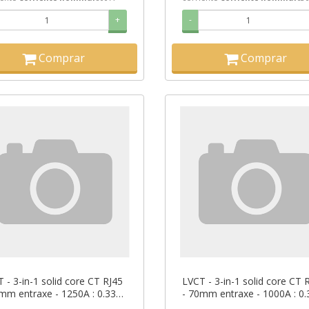
+
-
Comprar
Comprar
 - 3-in-1 solid core CT RJ45
LVCT - 3-in-1 solid core CT 
mm entraxe - 1250A : 0.333V
- 70mm entraxe - 1000A : 0
put ref. METSECTV70125
output ref. METSECTV70100