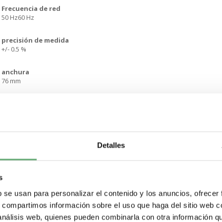
Frecuencia de red
50 Hz60 Hz
precisión de medida
+/- 0.5 %
anchura
76 mm
altura
80 mm
profundidad
Cuerpo. estado 1 60 mmTotal. estado 1 76 mm
Detalles
distancia entre centros
25 mm
s
b se usan para personalizar el contenido y los anuncios, ofrecer
apertura de barras
s, compartimos información sobre el uso que haga del sitio web 
30 x 15
 análisis web, quienes pueden combinarla con otra información q