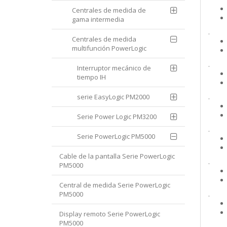
Centrales de medida de
gama intermedia
.
Centrales de medida
multifunción PowerLogic
.
Interruptor mecánico de
tiempo IH
serie EasyLogic PM2000
.
Serie Power Logic PM3200
.
Serie PowerLogic PM5000
Cable de la pantalla Serie PowerLogic
.
PM5000
Central de medida Serie PowerLogic
PM5000
.
Display remoto Serie PowerLogic
PM5000
.