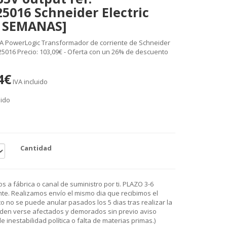
016 Schneider Electric
6 SEMANAS]
A PowerLogic Transformador de corriente de Schneider
25016 Precio: 103,09€ - Oferta con un 26% de descuento
4€
IVA incluido
uido
Cantidad
 a fábrica o canal de suministro por ti. PLAZO 3-6
e. Realizamos envío el mismo dia que recibimos el
o no se puede anular pasados los 5 dias tras realizar la
den verse afectados y demorados sin previo aviso
 inestabilidad política o falta de materias primas.)