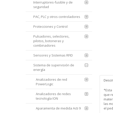
Interruptores-fusible y de
seguridad
PAC, PLC y otros controladores
Protecciones y Control
Pulsadores, selectores,
pilotos, botoneras y
combinadores
Sensores y Sistemas RFID
Sistema de supervisión de
energía
Analizadores de red
Descr
PowerLogic
*Esta
Analizadores de redes
que re
tecnología ION
mater
las m
Aparamenta de medida Acti 9
el pe