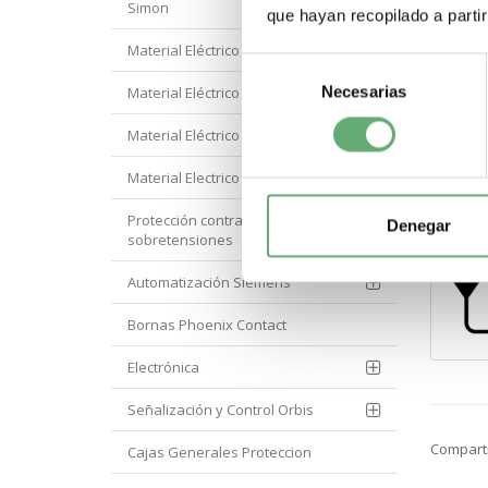
Simon
que hayan recopilado a parti
Material Eléctrico Eaton
Selección
.
Necesarias
de
Material Eléctrico Hager
consentimiento
Material Eléctrico Hyundai
.
Material Electrico Legrand
Protección contra
Denegar
sobretensiones
Automatización Siemens
Bornas Phoenix Contact
Electrónica
Señalización y Control Orbis
Compart
Cajas Generales Proteccion