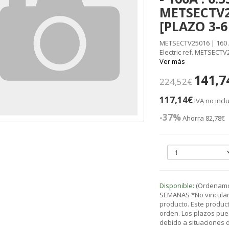
METSECTV25
[PLAZO 3-
METSECTV25016 | 160 
Electric ref. METSECTV
Ver más
141,7
224,52€
117,14€
IVA no incl
-37%
Ahorra 82,78€
Disponible:
(Ordenamos
SEMANAS *No vinculant
producto. Este product
orden. Los plazos pue
debido a situaciones de