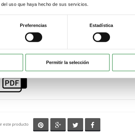
r del uso que haya hecho de sus servicios.
Peso del producto
500 g
Normas
Preferencias
Estadística
EN 60044-8EN 61869-2
Certificaciones de producto
CEUL
Permitir la selección
Descarga la ficha tecnica haciendo click 
Compartir en Pinterest
Compartir en Google+
Compartir en Twitter
Compartir en Fa
ir este producto