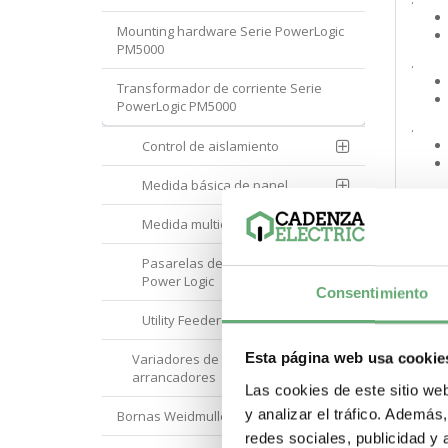
Mounting hardware Serie PowerLogic
PM5000
.
Transformador de corriente Serie
PowerLogic PM5000
.
Control de aislamiento
Medida básica de panel
.
Medida multicircuito
.
Pasarelas de comunicación
Power Logic
Consentimiento
.
Utility Feeder Meters
Esta página web usa cookie
Variadores de velocidad y
arrancadores
.
Las cookies de este sitio we
y analizar el tráfico. Ademá
Bornas Weidmuller
redes sociales, publicidad y
.