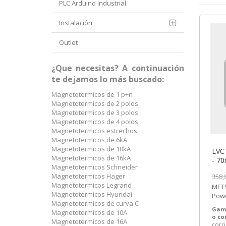
PLC Arduino Industrial
Instalación
Outlet
¿Que necesitas? A continuación
te dejamos lo más buscado:
Magnetotermicos de 1 p+n
Magnetotermicos de 2 polos
Magnetotermicos de 3 polos
Magnetotermicos de 4 polos
Magnetotermicos estrechos
Magnetotermicos de 6kA
Magnetotermicos de 10kA
LVCT
Magnetotermicos de 16kA
- 70
Magnetotermicos Schneider
out
Magnetotermicos Hager
358,
Schn
Magnetotermicos Legrand
METS
SEM
Magnetotermicos Hyundai
Powe
Magnetotermicos de curva C
corr
Gam
Magnetotermicos de 10A
METS
o c
Magnetotermicos de 16A
corr