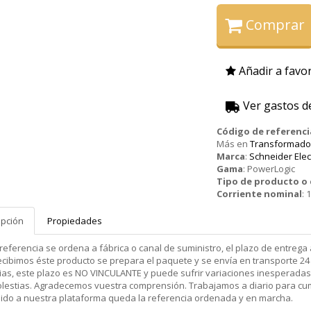
Comprar
Añadir a favor
Ver gastos d
Código de referenci
Más en
Transformador
Marca
:
Schneider Elec
Gama
:
PowerLogic
Tipo de producto 
Corriente nominal
:
1
ipción
Propiedades
 referencia se ordena a fábrica o canal de suministro, el plazo de entr
cibimos éste producto se prepara el paquete y se envía en transporte 24 
ias, este plazo es NO VINCULANTE y puede sufrir variaciones inesperadas
olestias. Agradecemos vuestra comprensión. Trabajamos a diario para cu
dido a nuestra plataforma queda la referencia ordenada y en marcha.