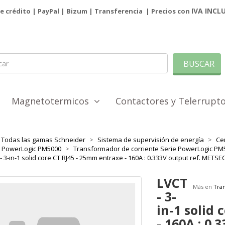
IVA INCL
de crédito | PayPal |
Bizum
|
Transferencia
| Precios con
BUSCAR
Magnetotermicos
Contactores y Telerrup
Todas las gamas Schneider
Sistema de supervisión de energía
Ce
e PowerLogic PM5000
Transformador de corriente Serie PowerLogic PM
- 3-in-1 solid core CT RJ45 - 25mm entraxe - 160A : 0.333V output ref. MET
LVCT
Más en
Tra
- 3-
in-1 solid
- 160A : 0.