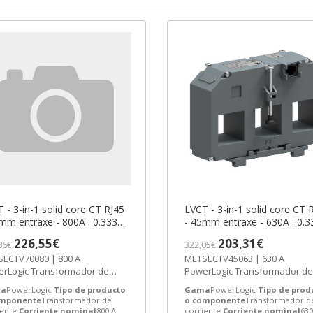
 - 3-in-1 solid core CT RJ45
LVCT - 3-in-1 solid core CT 
mm entraxe - 800A : 0.333V
- 45mm entraxe - 630A : 0.3
put ref. METSECTV70080
output ref. METSECTV45063
226,55€
203,31€
86€
322,05€
eider Electric [PLAZO 3-6
Schneider Electric [PLAZO 3
ECTV70080 | 800 A
METSECTV45063 | 630 A
ANAS]
SEMANAS]
rLogic Transformador de
PowerLogic Transformador de
iente de Schneider Electric ref.
corriente de Schneider Electric
a
PowerLogic
Tipo de producto
Gama
PowerLogic
Tipo de prod
ECTV70080...
METSECTV45063...
omponente
Transformador de
o componente
Transformador d
iente
Corriente nominal
800 A
corriente
Corriente nominal
630