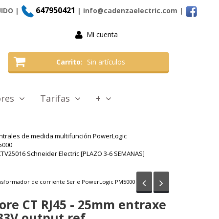
647950421
UIDO |
| info@cadenzaelectric.com
|
Mi cuenta
Carrito
Sin artículos
tores
Tarifas
+
ntrales de medida multifunción PowerLogic
5000
SECTV25016 Schneider Electric [PLAZO 3-6 SEMANAS]
Anterior
Siguiente
nsformador de corriente Serie PowerLogic PM5000
 core CT RJ45 - 25mm entraxe
333V output ref.