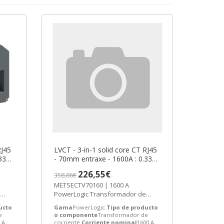
RJ45
LVCT - 3-in-1 solid core CT RJ45
33V
- 70mm entraxe - 1600A : 0.333V
output ref. METSECTV70160
226,55€
358,86€
-6
Schneider Electric [PLAZO 3-6
METSECTV70160 | 1600 A
SEMANAS
PowerLogic Transformador de
 ref.
corriente de Schneider Electric
ucto
Gama
PowerLogic
Tipo de producto
ref....
e
o componente
Transformador de
 A
corriente
Corriente nominal
1600 A