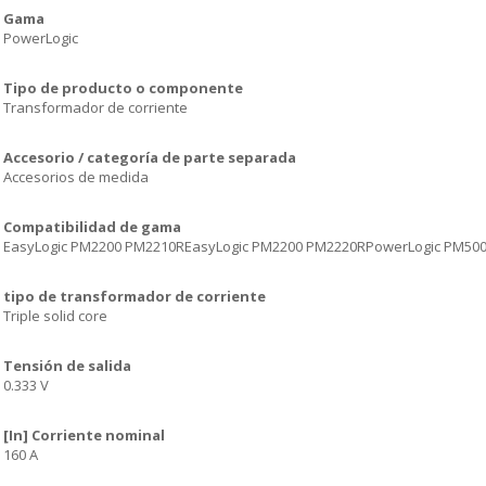
Gama
PowerLogic
Tipo de producto o componente
Transformador de corriente
Accesorio / categoría de parte separada
Accesorios de medida
Compatibilidad de gama
EasyLogic PM2200 PM2210REasyLogic PM2200 PM2220RPowerLogic PM50
tipo de transformador de corriente
Triple solid core
Tensión de salida
0.333 V
[In] Corriente nominal
160 A