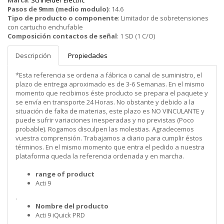
Marca
:
Schneider Electric
Pasos de 9mm (medio modulo)
:
14.6
Tipo de producto o componente
:
Limitador de sobretensiones
con cartucho enchufable
Composición contactos de señal
:
1 SD (1 C/O)
Descripción
Propiedades
*Esta referencia se ordena a fábrica o canal de suministro, el
plazo de entrega aproximado es de 3-6 Semanas. En el mismo
momento que recibimos éste producto se prepara el paquete y
se envía en transporte 24 Horas. No obstante y debido a la
situación de falta de materias, este plazo es NO VINCULANTE y
puede sufrir variaciones inesperadas y no previstas (Poco
probable). Rogamos disculpen las molestias. Agradecemos
vuestra comprensión. Trabajamos a diario para cumplir éstos
términos. En el mismo momento que entra el pedido a nuestra
plataforma queda la referencia ordenada y en marcha.
range of product
Acti 9
.
Nombre del producto
Acti 9 iQuick PRD