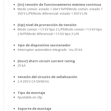
.
[Uc] tensión de funcionamiento máxima continua
Modo común. estado 1 264 V N/PEModo común. estado 1
350 V L/PEModo diferencial. estado 1 350 V L/N
.
[Up] nivel de protección de tensión
Modo común <1.5 kV tipo 2 L/PEModo común <1.5 kV tipo
2 N/PEModo diferencial <1.5 kV tipo 2 L/N
.
tipo de dispositivo seccionador
Interruptor automático integrado - Icu 25 kA
.
[Isccr] short-circuit current rating
25 kA
.
tensión del circuito de señalización
2 A 250 V CA 50/60 Hz
.
Tipo de montaje
Ajustable en clip
.
Soporte de montaje