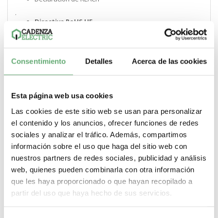
.
Directiva RoHS UE
Conforme Declaración RoHS UE
.
Sin mercurio
Consentimiento
Sí
Detalles
Acerca de las cookies
.
Información sobre exenciones de RoHS
Sí
Esta página web usa cookies
.
Las cookies de este sitio web se usan para personalizar
Normativa de RoHS China
el contenido y los anuncios, ofrecer funciones de redes
Declaración RoHS China Producto fuera del ámbito de
RoHS China. Declaración informativa de sustancias
sociales y analizar el tráfico. Además, compartimos
.
información sobre el uso que haga del sitio web con
Comunicación ambiental
nuestros partners de redes sociales, publicidad y análisis
Perfil ambiental del producto
web, quienes pueden combinarla con otra información
.
que les haya proporcionado o que hayan recopilado a
Perfil de circularidad
partir del uso que haya hecho de sus servicios.
No se necesitan operaciones de reciclaje específicas
.
RAEE