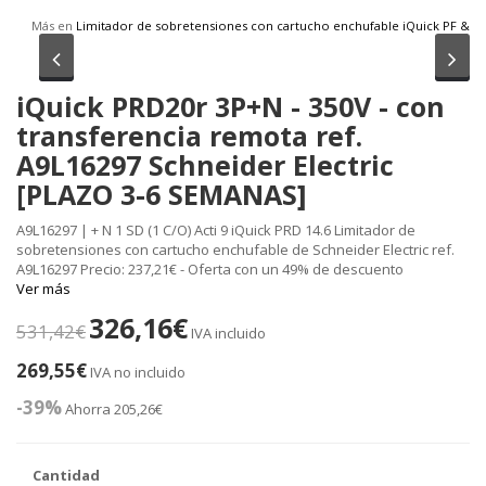
Más en
Limitador de sobretensiones con cartucho enchufable iQuick PF &
Anterior
Sig
iQuick PRD20r 3P+N - 350V - con
transferencia remota ref.
A9L16297 Schneider Electric
[PLAZO 3-6 SEMANAS]
A9L16297 | + N 1 SD (1 C/O) Acti 9 iQuick PRD 14.6 Limitador de
sobretensiones con cartucho enchufable de Schneider Electric ref.
A9L16297 Precio: 237,21€ - Oferta con un 49% de descuento
Ver más
326,16€
531,42€
IVA incluido
269,55€
IVA no incluido
-39%
Ahorra 205,26€
Cantidad