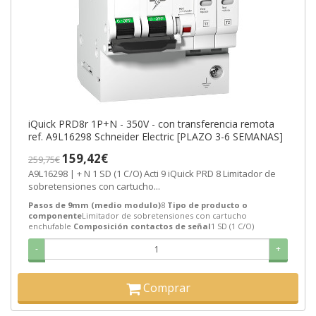
iQuick PRD8r 1P+N - 350V - con transferencia remota
ref. A9L16298 Schneider Electric [PLAZO 3-6 SEMANAS]
159,42€
259,75€
A9L16298 | + N 1 SD (1 C/O) Acti 9 iQuick PRD 8 Limitador de
sobretensiones con cartucho...
Pasos de 9mm (medio modulo)
8
Tipo de producto o
componente
Limitador de sobretensiones con cartucho
enchufable
Composición contactos de señal
1 SD (1 C/O)
-
+
Comprar