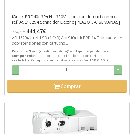
iQuick PRD40r 3P+N - 350V - con transferencia remota
ref. A9L16294 Schneider Electric [PLAZO 3-6 SEMANAS]
444,47€
724,20€
A9L16294 | + N 1 SD (1 C/O) Acti 9 iQuick PRD 14.7 Limitador de
sobretensiones con cartucho...
Pasos de 9mm (medio modulo)
14.7
Tipo de producto o
componente
Limitador de sobretensiones con cartucho
enchufable
Composición contactos de señal
1 SD (1 C/O)
-
+
Comprar