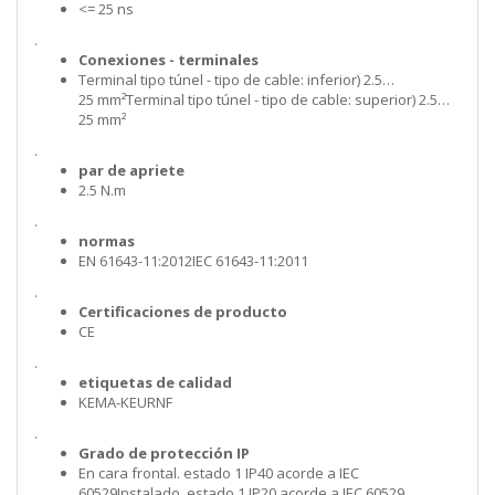
<= 25 ns
.
Conexiones - terminales
Terminal tipo túnel - tipo de cable: inferior) 2.5…
25 mm²Terminal tipo túnel - tipo de cable: superior) 2.5…
25 mm²
.
par de apriete
2.5 N.m
.
normas
EN 61643-11:2012IEC 61643-11:2011
.
Certificaciones de producto
CE
.
etiquetas de calidad
KEMA-KEURNF
.
Grado de protección IP
En cara frontal. estado 1 IP40 acorde a IEC
60529Instalado. estado 1 IP20 acorde a IEC 60529