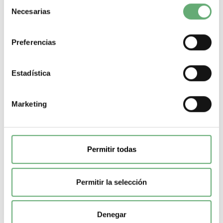
Selección
En el mercado de la Unión Europea. el producto debe
Necesarias
de
desecharse de acuerdo con un sistema de recolección
consentimiento
de residuos específico y nunca terminar en un
contenedor de basura.
Preferencias
.
País de Origen
ES
Estadística
.
Periodo de garantía
18 months
Marketing
Descarga la ficha tecnica
Permitir todas
haciendo click en el icono.
Permitir la selección
Denegar