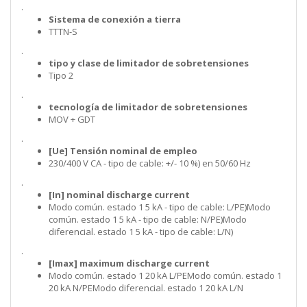
.
Sistema de conexión a tierra
TTTN-S
.
tipo y clase de limitador de sobretensiones
Tipo 2
.
tecnología de limitador de sobretensiones
MOV + GDT
.
[Ue] Tensión nominal de empleo
230/400 V CA - tipo de cable: +/- 10 %) en 50/60 Hz
.
[In] nominal discharge current
Modo común. estado 1 5 kA - tipo de cable: L/PE)Modo
común. estado 1 5 kA - tipo de cable: N/PE)Modo
diferencial. estado 1 5 kA - tipo de cable: L/N)
.
[Imax] maximum discharge current
Modo común. estado 1 20 kA L/PEModo común. estado 1
20 kA N/PEModo diferencial. estado 1 20 kA L/N