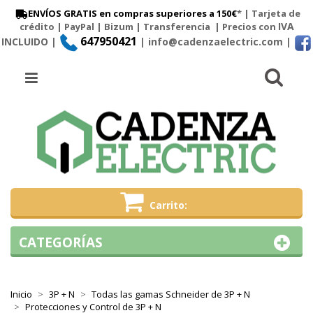
ENVÍOS GRATIS en compras superiores a 150€
* | Tarjeta de
IVA
crédito | PayPal |
Bizum
|
Transferencia
| Precios con
647950421
INCLUIDO |
| info@cadenzaelectric.com
|
Busc
Menú
Carrito
CATEGORÍAS
Inicio
3P + N
Todas las gamas Schneider de 3P + N
Protecciones y Control de 3P + N