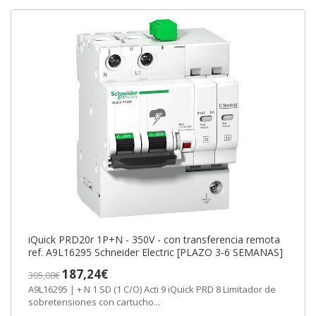
iQuick PRD20r 1P+N - 350V - con transferencia remota
ref. A9L16295 Schneider Electric [PLAZO 3-6 SEMANAS]
187,24€
305,08€
A9L16295 | + N 1 SD (1 C/O) Acti 9 iQuick PRD 8 Limitador de
sobretensiones con cartucho...