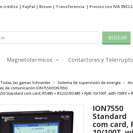
IVA INCL
de crédito | PayPal |
Bizum
|
Transferencia
| Precios con
BUSCAR
Magnetotermicos
Contactores y Telerrup
Todas las gamas Schneider
Sistema de supervisión de energía
An
lo de comunicación ION7550/ION7650
50 Standard com card, RS485 + RS232/RS485 + RJ45 10/100T, with 100FX + RJ
ION7550
Standard
com card, 
10/100T, wi