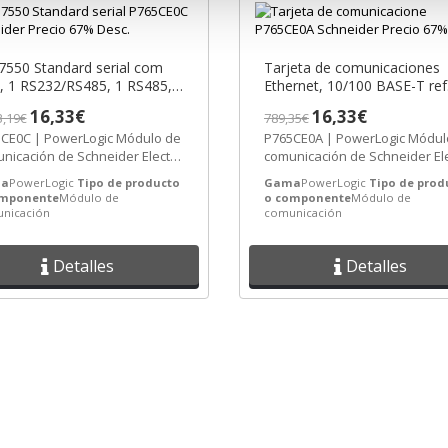
550 Standard serial com
Tarjeta de comunicaciones
, 1 RS232/RS485, 1 RS485,
Ethernet, 10/100 BASE-T ref
5 10/100T - trop ref.
P765CE0A Schneider Electric
16,33€
16,33€
3,19€
789,35€
CE0C Schneider Electric
[PLAZO 3-6 SEMANAS]
CE0C | PowerLogic Módulo de
P765CE0A | PowerLogic Módul
AZO 8-15 DIAS
nicación de Schneider Electric
comunicación de Schneider Ele
P765CE0C Precio: 11,87€ -...
ref. P765CE0A Precio: 11,87€ -...
a
PowerLogic
Tipo de producto
Gama
PowerLogic
Tipo de prod
omponente
Módulo de
o componente
Módulo de
nicación
comunicación
Detalles
Detalles