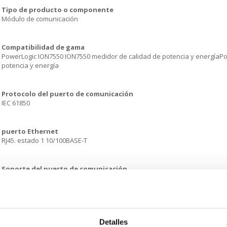
Tipo de producto o componente
Módulo de comunicación
Compatibilidad de gama
PowerLogic ION7550 ION7550 medidor de calidad de potencia y energíaP
potencia y energía
Protocolo del puerto de comunicación
IEC 61850
puerto Ethernet
RJ45. estado 1 10/100BASE-T
Soporte del puerto de comunicación
RS485/RS232RS485RJ11. estado 1 módemInfrarrojosFibra ópt.
Anchura
216 mm
Detalles