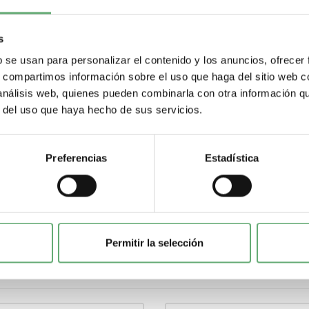
Profundidad
167 mm
s
b se usan para personalizar el contenido y los anuncios, ofrecer
Altura
s, compartimos información sobre el uso que haga del sitio web 
184 mm
 análisis web, quienes pueden combinarla con otra información q
r del uso que haya hecho de sus servicios.
Descarga la ficha tecnica haciendo click 
Preferencias
Estadística
Permitir la selección
Compartir en Pinterest
Compartir en Google+
Compartir en Twitter
Compartir en Fa
ir este producto