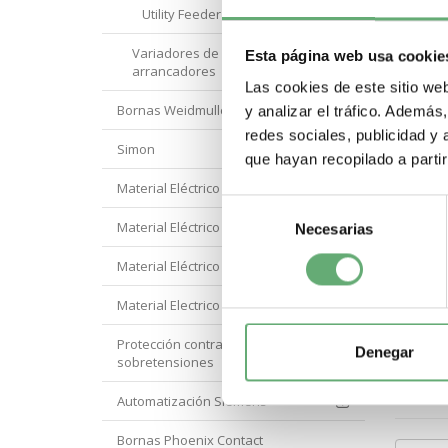
.
Utility Feeder Meters
Variadores de velocidad y
Esta página web usa cookie
arrancadores
.
Las cookies de este sitio we
Bornas Weidmuller
y analizar el tráfico. Ademá
redes sociales, publicidad y
Simon
que hayan recopilado a parti
Material Eléctrico Eaton
Selección
Material Eléctrico Hager
Necesarias
de
consentimiento
Material Eléctrico Hyundai
Material Electrico Legrand
Protección contra
Denegar
sobretensiones
Compart
Automatización Siemens
Bornas Phoenix Contact