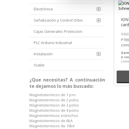
Electrónica
ION7
Señalización y Control Orbis
card
1RJ4
Cajas Generales Proteccion
1.52
P765
P765
[PL
PLC Arduino Industrial
comu
ref. 
Gam
Instalación
o c
comu
Outlet
¿Que necesitas? A continuación
te dejamos lo más buscado:
Magnetotermicos de 1 p+n
Magnetotermicos de 2 polos
Magnetotermicos de 3 polos
Magnetotermicos de 4 polos
Magnetotermicos estrechos
Magnetotermicos de 6kA
Magnetotermicos de 10kA