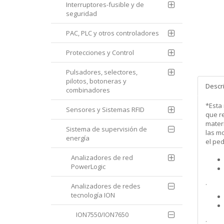
Interruptores-fusible y de
seguridad
PAC, PLC y otros controladores
Protecciones y Control
Pulsadores, selectores,
pilotos, botoneras y
Descr
combinadores
*Esta
Sensores y Sistemas RFID
que re
mater
Sistema de supervisión de
las m
energía
el pe
Analizadores de red
PowerLogic
.
Analizadores de redes
tecnología ION
ION7550/ION7650
.