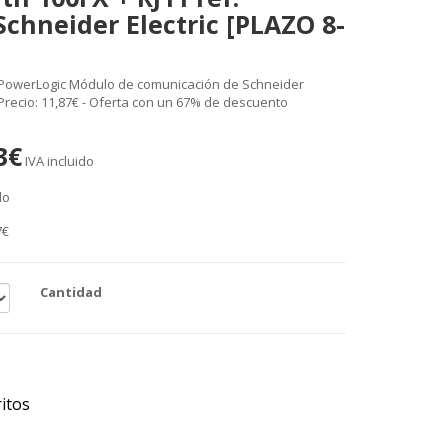
chneider Electric [PLAZO 8-
 PowerLogic Módulo de comunicación de Schneider
 Precio: 11,87€ - Oferta con un 67% de descuento
3€
IVA incluido
do
7€
Cantidad
itos