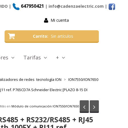
647950421
UIDO |
| info@cadenzaelectric.com
|
Mi cuenta
Carrito
Sin artículos
tores
Tarifas
+
alizadores de redes tecnología ION
ION7550/ION7650
11 ref. P765CD7A Schneider Electric [PLAZO 8-15 DI
Anterior
Siguiente
Más en
Módulo de comunicación ION7550/ION7650
RS485 + RS232/RS485 + RJ45
th 100FX + RJ11 ref.