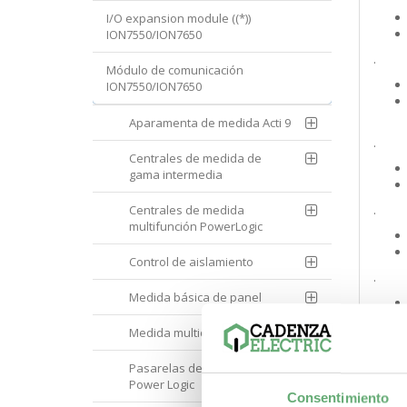
I/O expansion module ((*))
ION7550/ION7650
.
Módulo de comunicación
ION7550/ION7650
Aparamenta de medida Acti 9
.
Centrales de medida de
gama intermedia
Centrales de medida
.
multifunción PowerLogic
Control de aislamiento
.
Medida básica de panel
Medida multicircuito
.
Pasarelas de comunicación
Power Logic
Consentimiento