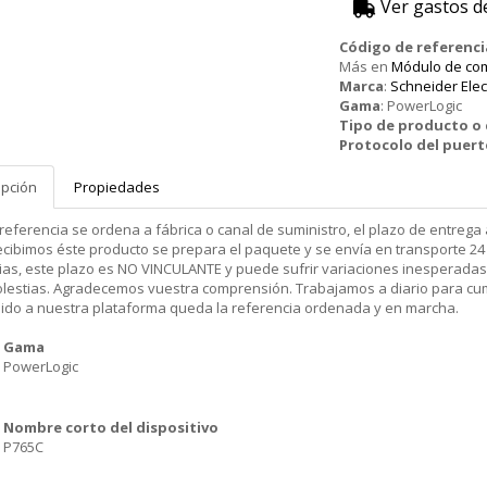
Ver gastos d
Código de referenci
Más en
Módulo de co
Marca
:
Schneider Elec
Gama
:
PowerLogic
Tipo de producto 
Protocolo del puer
ipción
Propiedades
 referencia se ordena a fábrica o canal de suministro, el plazo de entr
cibimos éste producto se prepara el paquete y se envía en transporte 24 
ias, este plazo es NO VINCULANTE y puede sufrir variaciones inesperadas
olestias. Agradecemos vuestra comprensión. Trabajamos a diario para cu
dido a nuestra plataforma queda la referencia ordenada y en marcha.
Gama
PowerLogic
Nombre corto del dispositivo
P765C