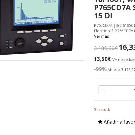
P765CD7A S
15 DI
P765CD7A | IEC 61850
Electric ref. P765CD7A
Ver más
16,3
3.189,60€
13,50€
IVA no inclui
-99%
Ahorra 3.173,2
Sin stock
Añadir a favor