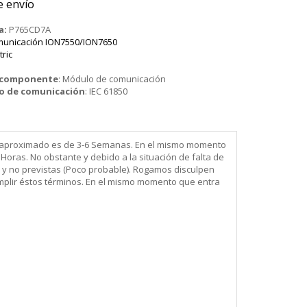
e envío
a:
P765CD7A
municación ION7550/ION7650
tric
o componente
:
Módulo de comunicación
to de comunicación
:
IEC 61850
ega aproximado es de 3-6 Semanas. En el mismo momento
Horas. No obstante y debido a la situación de falta de
 y no previstas (Poco probable). Rogamos disculpen
mplir éstos términos. En el mismo momento que entra