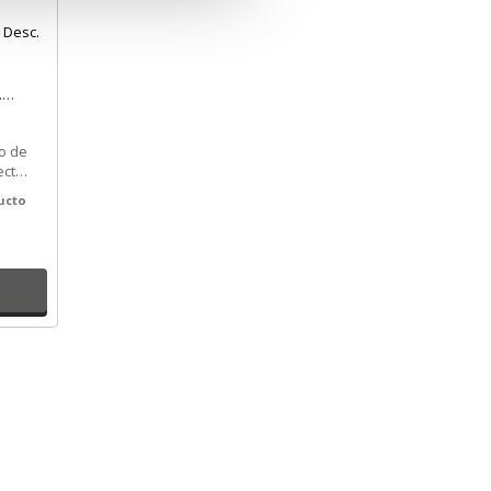
.
o de
ctric
ucto