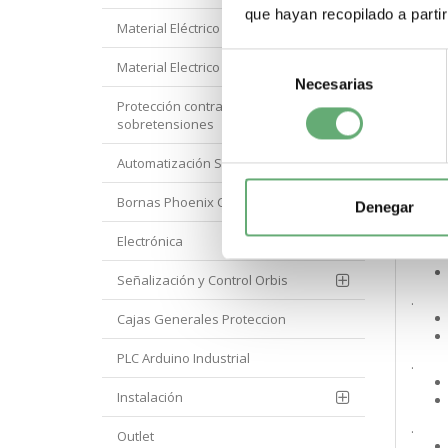
que hayan recopilado a parti
Material Eléctrico Hyundai
.
Selección
Material Electrico Legrand
Necesarias
de
Protección contra
.
consentimiento
sobretensiones
Automatización Siemens
.
Bornas Phoenix Contact
Denegar
.
Electrónica
Señalización y Control Orbis
.
Cajas Generales Proteccion
PLC Arduino Industrial
.
Instalación
.
Outlet