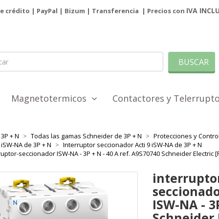
IVA INCL
de crédito | PayPal |
Bizum
|
Transferencia
| Precios con
BUSCAR
Magnetotermicos
Contactores y Telerrup
3P + N
Todas las gamas Schneider de 3P + N
Protecciones y Control
9 iSW-NA de 3P + N
Interruptor seccionador Acti 9 iSW-NA de 3P + N
ruptor-seccionador ISW-NA - 3P + N - 40 A ref. A9S70740 Schneider Electri
interrupto
seccionad
ISW-NA - 3P
Schneider 