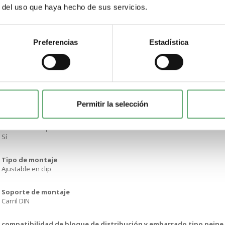
r del uso que haya hecho de sus servicios.
500 V CA 50/60 Hz acorde a EN/IEC 60947-3
[Uimp] Resistencia a picos de tensión
6 kV acorde a EN/IEC 60947-3
Preferencias
Estadística
Tipo de control
ManetaDisparo a distancia
Señalizaciones en local
Permitir la selección
Indicación de encendido/apagado
indicador de posición del contacto
Sí
Tipo de montaje
Ajustable en clip
Soporte de montaje
Carril DIN
compatibilidad de bloque de distribución y embarrado tipo peine