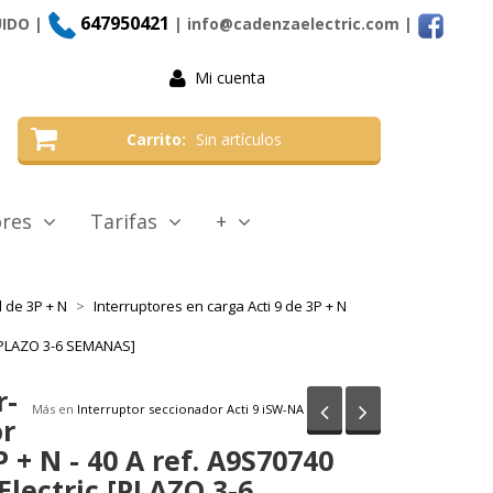
647950421
UIDO |
| info@cadenzaelectric.com
|
Mi cuenta
Carrito
Sin artículos
tores
Tarifas
+
 de 3P + N
Interruptores en carga Acti 9 de 3P + N
c [PLAZO 3-6 SEMANAS]
r-
Anterior
Siguiente
Más en
Interruptor seccionador Acti 9 iSW-NA
or
 + N - 40 A ref. A9S70740
Electric [PLAZO 3-6