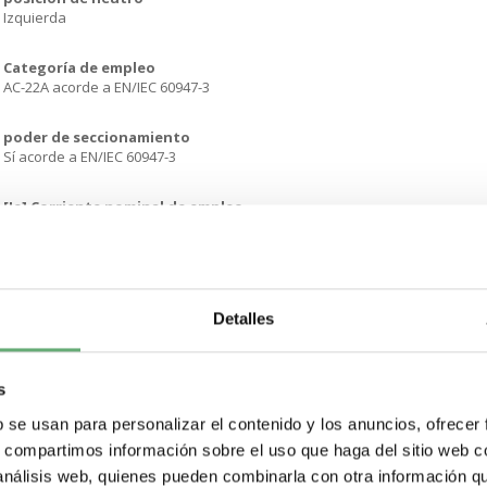
Izquierda
Categoría de empleo
AC-22A acorde a EN/IEC 60947-3
poder de seccionamiento
Sí acorde a EN/IEC 60947-3
[Ie] Corriente nominal de empleo
40 A en 400/415 V CA 50/60 Hz
[Ue] Tensión nominal de empleo
400/415 V CA 50/60 Hz
Detalles
[icm] capacidad nominal de cortocircuito
5 kA solo interruptor-seccionador
s
[Icw] Corriente temporal admisible
b se usan para personalizar el contenido y los anuncios, ofrecer
20 kA durabilidad eléctrica 1 s
s, compartimos información sobre el uso que haga del sitio web 
 análisis web, quienes pueden combinarla con otra información q
[Ui] Tensión nominal de aislamiento