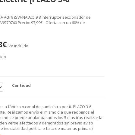
A Acti 9 iSW-NA Acti 9 8 Interruptor seccionador de
. A9S70740 Precio: 97,99€ - Oferta con un 60% de
3€
IVA incluido
uido
Cantidad
 a fábrica o canal de suministro por ti. PLAZO 3-6
e. Realizamos envío el mismo dia que recibimos el
o no se puede anular pasados los 5 dias tras realizar la
den verse afectados y demorados sin previo aviso
 inestabilidad política o falta de materias primas.)