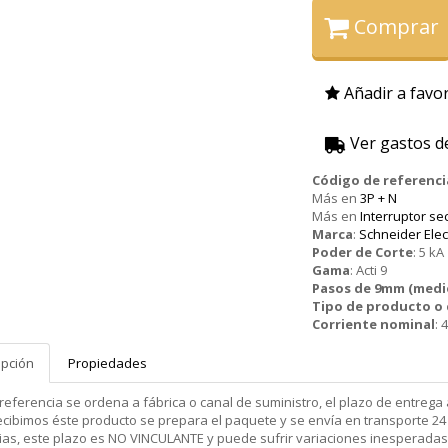
Comprar
Añadir a favor
Ver gastos d
Código de referenci
Más en
3P + N
Más en
Interruptor se
Marca
:
Schneider Elec
Poder de Corte
:
5 kA
Gama
:
Acti 9
Pasos de 9mm (medi
Tipo de producto 
Corriente nominal
:
4
ipción
Propiedades
 referencia se ordena a fábrica o canal de suministro, el plazo de entr
cibimos éste producto se prepara el paquete y se envía en transporte 24 
ias, este plazo es NO VINCULANTE y puede sufrir variaciones inesperadas