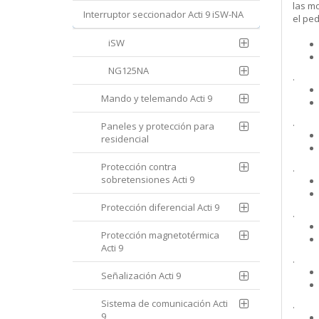
las m
Interruptor seccionador Acti 9 iSW-NA
el pe
iSW
NG125NA
.
Mando y telemando Acti 9
.
Paneles y protección para
residencial
Protección contra
.
sobretensiones Acti 9
Protección diferencial Acti 9
.
Protección magnetotérmica
Acti 9
.
Señalización Acti 9
Sistema de comunicación Acti
.
9