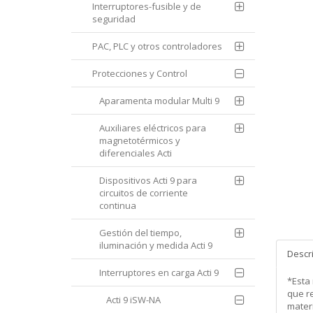
Interruptores-fusible y de
seguridad
PAC, PLC y otros controladores
Protecciones y Control
Aparamenta modular Multi 9
Auxiliares eléctricos para
magnetotérmicos y
diferenciales Acti
Dispositivos Acti 9 para
circuitos de corriente
continua
Gestión del tiempo,
iluminación y medida Acti 9
Descr
Interruptores en carga Acti 9
*Esta
que re
Acti 9 iSW-NA
mater