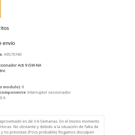
itos
e envío
a:
A9S70740
ccionador Acti 9 iSW-NA
tric
o modulo)
:
8
o componente
:
Interruptor seccionador
0 A
ega aproximado es de 3-6 Semanas. En el mismo momento
Horas. No obstante y debido a la situación de falta de
 y no previstas (Poco probable). Rogamos disculpen