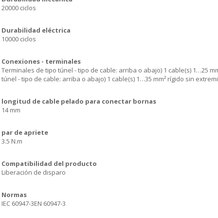
20000 ciclos
Durabilidad eléctrica
10000 ciclos
Conexiones - terminales
Terminales de tipo túnel - tipo de cable: arriba o abajo) 1 cable(s) 1…25 
túnel - tipo de cable: arriba o abajo) 1 cable(s) 1…35 mm² rígido sin extre
longitud de cable pelado para conectar bornas
14 mm
par de apriete
3.5 N.m
Compatibilidad del producto
Liberación de disparo
Normas
IEC 60947-3EN 60947-3