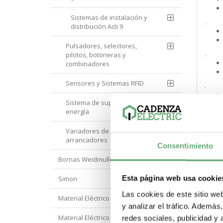
Sistemas de instalación y
.
distribución Acti 9
Pulsadores, selectores,
.
pilotos, botoneras y
combinadores
Sensores y Sistemas RFID
.
Sistema de supervisión de
energía
.
Variadores de velocidad y
arrancadores
Consentimiento
.
Bornas Weidmuller
Esta página web usa cookie
Simon
.
Las cookies de este sitio we
Material Eléctrico Eaton
y analizar el tráfico. Ademá
.
Material Eléctrico Hager
redes sociales, publicidad y