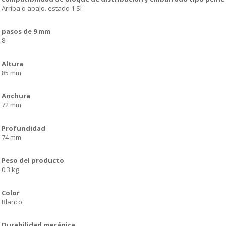
Arriba o abajo. estado 1 SÍ
pasos de 9 mm
8
Altura
85 mm
Anchura
72 mm
Profundidad
74 mm
Peso del producto
0.3 kg
Color
Blanco
Durabilidad mecánica