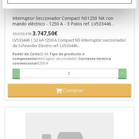
Interruptor-Seccionador Compact NS1250 NA con
mando eléctrico - 1250 A - 3 Polos ref. LV533446
Schneider Electric [PLAZO 8-15 DI
3.747,50€
10.573,17€
LV533446 | 52 kA 1250 A Compact NS Interruptor seccionador
de Schneider Electric ref. LV533446...
Poder de Corte
52 kA
Tipo de producto o
componente
Interruptor seccionador
Corriente termica
convencional
1250 A
-
+
Comprar