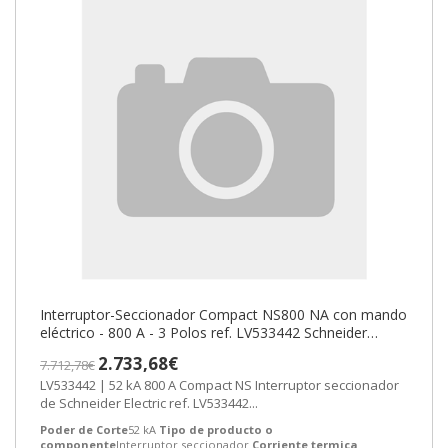
Interruptor-Seccionador Compact NS800 NA con mando
eléctrico - 800 A - 3 Polos ref. LV533442 Schneider
Electric [PLAZO 8-15 DIAS
2.733,68€
7.712,78€
LV533442 | 52 kA 800 A Compact NS Interruptor seccionador
de Schneider Electric ref. LV533442...
Poder de Corte
52 kA
Tipo de producto o
componente
Interruptor seccionador
Corriente termica