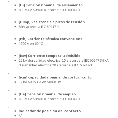
.
[Ui] Tensión nominal de aislamiento
800 V CA 50/60 Hz acorde a IEC 60947-3
.
[Uimp] Resistencia a picos de tensión
8 kV acorde a IEC 60947-3
.
[Ith] Corriente térmica convencional
1600 A en 60 °C
.
[Icw] Corriente temporal admisible
25 kA durabilidad eléctrica 0.5 s acorde a IEC 60947-34 kA
durabilidad eléctrica 20 s acorde a IEC 60947-3
.
[icm] capacidad nominal de cortocircuito
52 kA 690 V CA en 50/60 Hz
.
[Ue] Tensión nominal de empleo
690 V CA 50/60 Hz acorde a IEC 60947-3
.
indicador de posición del contacto
Sí