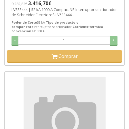
3.416,70€
9.282,82€
LV533444 | 52 kA 1000 A Compact NS Interruptor seccionador
de Schneider Electric ref. LV533444...
Poder de Corte
52 kA
Tipo de producto o
componente
Interruptor seccionador
Corriente termica
convencional
1000 A
-
+
Comprar