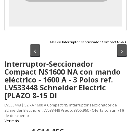
Más en
Interruptor seccionador Compact NS-NA
Anterior
Sig
Interruptor-Seccionador
Compact NS1600 NA con mando
eléctrico - 1600 A - 3 Polos ref.
LV533448 Schneider Electric
[PLAZO 8-15 DI
LV533448 | 52 kA 1600 A Compact NS Interruptor seccionador de
Schneider Electric ref. LV533448 Precio: 3355,96€ - Oferta con un 71%
de descuento
Ver más