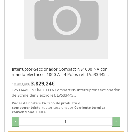
Interruptor-Seccionador Compact NS1000 NA con
mando eléctrico - 1000 A - 4 Polos ref. LV533445
Schneider Electric [PLAZO 8-15 DI
3.829,24€
10.803,80€
LV533445 | 52 kA 1000 A Compact NS Interruptor seccionador
de Schneider Electric ref. LV533445...
Poder de Corte
52 kA
Tipo de producto o
componente
Interruptor seccionador
Corriente termica
convencional
1000 A
-
+