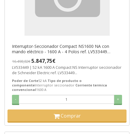
Interruptor-Seccionador Compact NS1600 NA con
mando eléctrico - 1600 A - 4 Polos ref. LV533449
Schneider Electric [PLAZO 8-15 DI
5.847,75€
16.498,82€
LV533449 | 52 kA 1600 A Compact NS Interruptor seccionador
de Schneider Electric ref. LV533449...
Poder de Corte
52 kA
Tipo de producto o
componente
Interruptor seccionador
Corriente termica
convencional
1600 A
-
+
Comprar