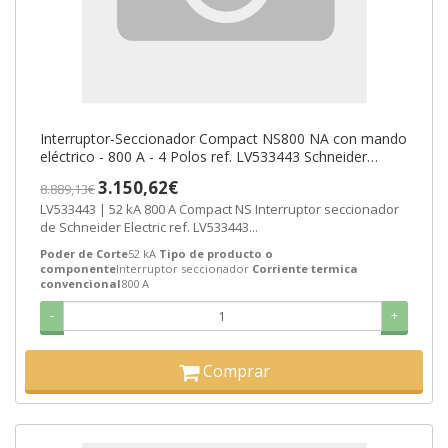
Interruptor-Seccionador Compact NS800 NA con mando
eléctrico - 800 A - 4 Polos ref. LV533443 Schneider
Electric [PLAZO 8-15 DIAS
3.150,62€
8.889,13€
LV533443 | 52 kA 800 A Compact NS Interruptor seccionador
de Schneider Electric ref. LV533443...
Poder de Corte
52 kA
Tipo de producto o
componente
Interruptor seccionador
Corriente termica
convencional
800 A
-
+
Comprar