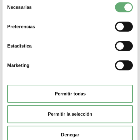
Selección
componente
Interruptor seccionador
Corriente termica
Necesarias
de
convencional
1250 A
consentimiento
-
+
Preferencias
Comprar
Estadística
Marketing
Permitir todas
Permitir la selección
Denegar