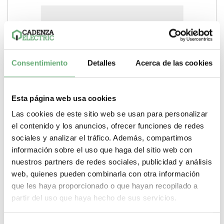
Consentimiento
Detalles
Acerca de las cookies
Esta página web usa cookies
Las cookies de este sitio web se usan para personalizar
el contenido y los anuncios, ofrecer funciones de redes
sociales y analizar el tráfico. Además, compartimos
información sobre el uso que haga del sitio web con
nuestros partners de redes sociales, publicidad y análisis
Interruptor-Seccionador Compact NS1250 NA con
web, quienes pueden combinarla con otra información
mando eléctrico - 1250 A - 4 Polos ref. LV533447
Schneider Electric [PLAZO 8-15 DI
que les haya proporcionado o que hayan recopilado a
4.375,81€
12.345,88€
partir del uso que haya hecho de sus servicios.
LV533447 | 52 kA 1250 A Compact NS Interruptor seccionador
de Schneider Electric ref. LV533447...
Poder de Corte
52 kA
Tipo de producto o