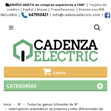
ENVÍOS GRATIS en compras superiores a 150€
* | Tarjeta de
IVA
crédito | PayPal |
Bizum
|
Transferencia
| Precios con
647950421
INCLUIDO |
| info@cadenzaelectric.com
|
Busc
Menú
Carrito
CATEGORÍAS
Inicio
3P
Todas las gamas Schneider de 3P
Interruptores automáticos de potencia y relés diferenciales de