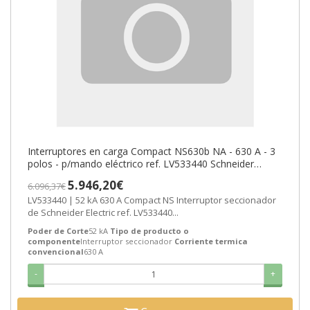
Interruptores en carga Compact NS630b NA - 630 A - 3
polos - p/mando eléctrico ref. LV533440 Schneider
Electric [PLAZO 8-15 DIAS
5.946,20€
6.096,37€
LV533440 | 52 kA 630 A Compact NS Interruptor seccionador
de Schneider Electric ref. LV533440...
Poder de Corte
52 kA
Tipo de producto o
componente
Interruptor seccionador
Corriente termica
convencional
630 A
-
+