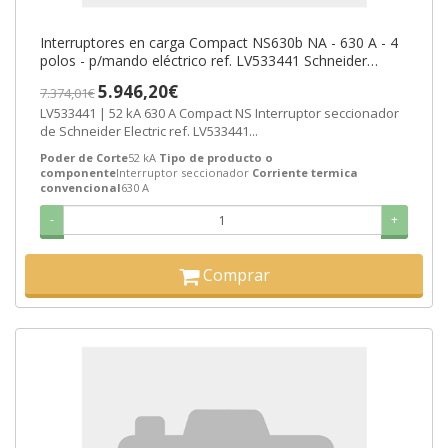
Interruptores en carga Compact NS630b NA - 630 A - 4
polos - p/mando eléctrico ref. LV533441 Schneider
Electric [PLAZO 8-15 DIAS
5.946,20€
7.374,01€
LV533441 | 52 kA 630 A Compact NS Interruptor seccionador
de Schneider Electric ref. LV533441...
Poder de Corte
52 kA
Tipo de producto o
componente
Interruptor seccionador
Corriente termica
convencional
630 A
-
+
Comprar