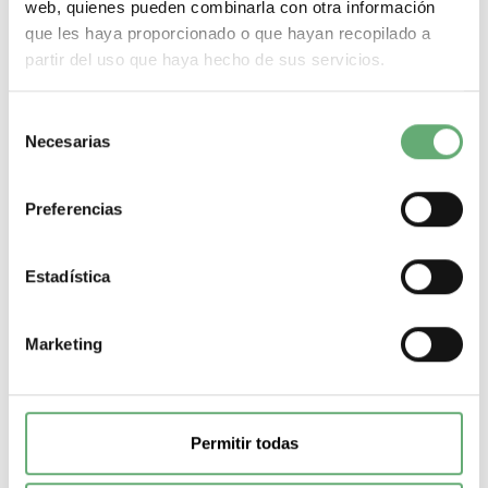
web, quienes pueden combinarla con otra información
que les haya proporcionado o que hayan recopilado a
partir del uso que haya hecho de sus servicios.
Selección
Necesarias
de
consentimiento
Preferencias
Estadística
Marketing
Accesorio de montaje - Espaciador de 9 mm blanco ref.
A9A27062 Schneider Electric
9,56€
9,95€
A9A27062 | 1 Espaciador de Schneider Electric ref. A9A27062
Permitir todas
Precio: 9,56€ - Oferta con un 60% de...