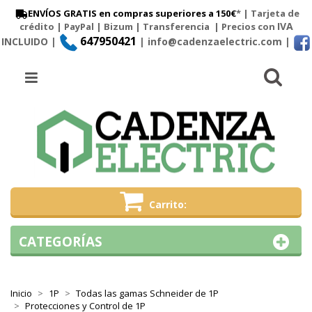
ENVÍOS GRATIS en compras superiores a 150€
* | Tarjeta de
IVA
crédito | PayPal |
Bizum
|
Transferencia
| Precios con
647950421
INCLUIDO |
| info@cadenzaelectric.com
|
Busc
Menú
Carrito
CATEGORÍAS
Inicio
1P
Todas las gamas Schneider de 1P
Protecciones y Control de 1P