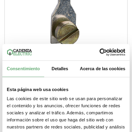
Conexión de tornillo para terminal de anillo - para C60,
C120, DT60 y ID ref. 27053 Schneider Electric [PLAZO 3-
Consentimiento
Detalles
Acerca de las cookies
6 SEMANAS]
17,33€
33,19€
27053 | Términal de Schneider Electric ref. 27053 Precio:
12,61€ - Oferta con un 60% de descuento
Esta página web usa cookies
Tipo de producto o componente
Términal
Las cookies de este sitio web se usan para personalizar
-
+
el contenido y los anuncios, ofrecer funciones de redes
sociales y analizar el tráfico. Además, compartimos
Comprar
información sobre el uso que haga del sitio web con
nuestros partners de redes sociales, publicidad y análisis