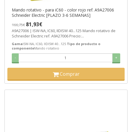
Mando rotativo - para iC60 - color rojo ref. A9A27006
Schneider Electric [PLAZO 3-6 SEMANAS]
81,93€
166,75€
A9A27006 | ISW-NA, IC60, IIDISW 40...125 Mando rotativo de
Schneider Electric ref. A9A27006 Precio:...
Gama
ISW-NA, IC60, IIDISW 40...125
Tipo de producto o
componente
Mando rotativo
-
+
Comprar