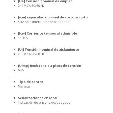
[Ue] Tensión nominal de empleo
240 V CA 50/60 Hz
.
[icm] capacidad nominal de cortocircuito
5 kA solo interruptor-seccionador
.
[Icw] Corriente temporal admisible
1500 A
.
[Ui] Tensión nominal de aislamiento
250 V CA 50/60 Hz
.
[Uimp] Resistencia a picos de tensión
6 kV
.
Tipo de control
Maneta
.
Señalizaciones en local
Indicación de encendido/apagado
.