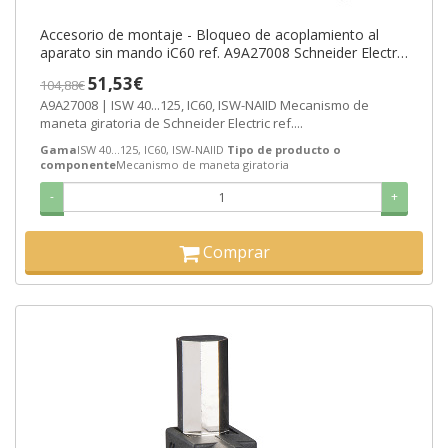
Accesorio de montaje - Bloqueo de acoplamiento al
aparato sin mando iC60 ref. A9A27008 Schneider Electric
[PLAZO 3-6 SEMANAS]
51,53€
104,88€
A9A27008 | ISW 40...125, IC60, ISW-NAIID Mecanismo de
maneta giratoria de Schneider Electric ref....
Gama
ISW 40...125, IC60, ISW-NAIID
Tipo de producto o
componente
Mecanismo de maneta giratoria
-
+
Comprar