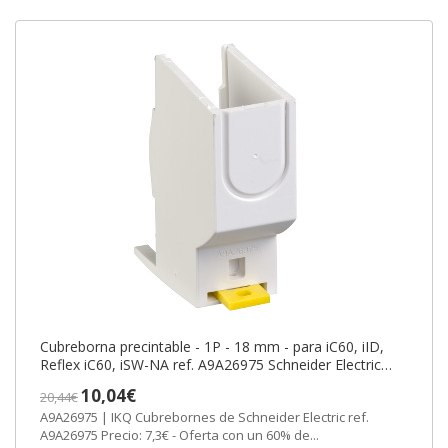
Cubreborna precintable - 1P - 18 mm - para iC60, iID,
Reflex iC60, iSW-NA ref. A9A26975 Schneider Electric
[PLAZO 3-6 SEMANAS]
10,04€
20,44€
A9A26975 | IKQ Cubrebornes de Schneider Electric ref.
A9A26975 Precio: 7,3€ - Oferta con un 60% de...