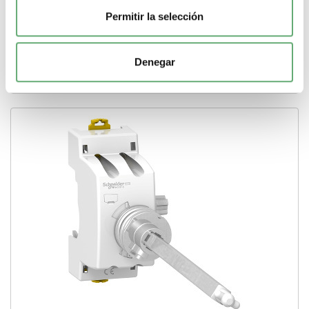
Pasos de 9mm (medio modulo)
1
Tipo de producto o
componente
Espaciador
Permitir la selección
-
+
Denegar
Comprar