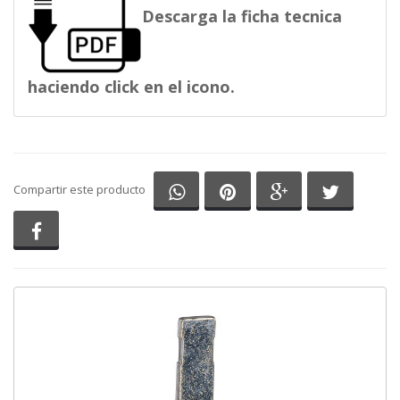
Descarga la ficha tecnica
haciendo click en el icono.
Compartir en Whatsapp
Compartir en Pinterest
Compartir en G
Comparti
Compartir este producto
Compartir en Facebook