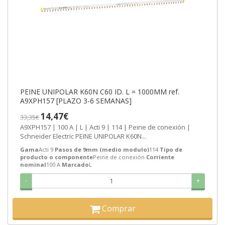
PEINE UNIPOLAR K60N C60 ID. L = 1000MM ref.
A9XPH157 [PLAZO 3-6 SEMANAS]
14,47€
33,35€
A9XPH157 | 100 A | L | Acti 9 | 114 | Peine de conexión |
Schneider Electric PEINE UNIPOLAR K60N...
Gama
Acti 9
Pasos de 9mm (medio modulo)
114
Tipo de
producto o componente
Peine de conexión
Corriente
nominal
100 A
Marcado
L
-
+
Comprar