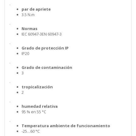
.
par de apriete
3.5 N.m
.
Normas
IEC 60947-3EN 60947-3
.
Grado de protección IP
IP20
.
Grado de contaminación
3
.
tropicalización
2
.
humedad relativa
95 % en 55 °C
.
Temperatura ambiente de funcionamiento
-25…60 °C