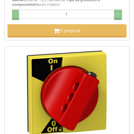
componente
Mando rotativo
-
+
Comprar