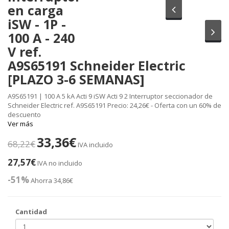
en carga
Anterior
iSW - 1P -
Sig
100 A - 240
V ref.
A9S65191 Schneider Electric
[PLAZO 3-6 SEMANAS]
A9S65191 | 100 A 5 kA Acti 9 iSW Acti 9 2 Interruptor seccionador de
Schneider Electric ref. A9S65191 Precio: 24,26€ - Oferta con un 60% de
descuento
Ver más
33,36€
68,22€
IVA incluido
27,57€
IVA no incluido
-51%
Ahorra 34,86€
Cantidad