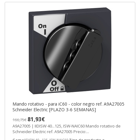
Mando rotativo - para iC60 - color negro ref. A9A27005
Schneider Electric [PLAZO 3-6 SEMANAS]
81,93€
166,75€
A9A27005 | IIDISW 40...125, ISW-NAIC60 Mando rotativo de
Schneider Electric ref. A9A27005 Precio:...
Gama
IIDISW 40...125, ISW-NAIC60
Tipo de producto o