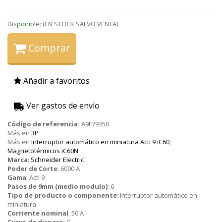
Disponible:
(EN STOCK SALVO VENTA)
Comprar
Añadir a favoritos
Ver gastos de envío
Código de referencia:
A9F79350
Más en
3P
Más en
Interruptor automático en miniatura Acti 9 iC60
,
Magnetotérmicos iC60N
Marca
:
Schneider Electric
Poder de Corte
:
6000 A
Gama
:
Acti 9
Pasos de 9mm (medio modulo)
:
6
Tipo de producto o componente
:
Interruptor automático en
miniatura
Corriente nominal
:
50 A