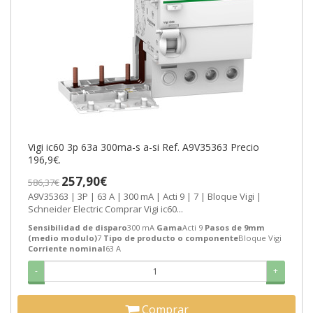
Vigi ic60 3p 63a 300ma-s a-si Ref. A9V35363 Precio
196,9€.
257,90€
586,37€
A9V35363 | 3P | 63 A | 300 mA | Acti 9 | 7 | Bloque Vigi |
Schneider Electric Comprar Vigi ic60...
Sensibilidad de disparo
300 mA
Gama
Acti 9
Pasos de 9mm
(medio modulo)
7
Tipo de producto o componente
Bloque Vigi
Corriente nominal
63 A
-
+
Comprar