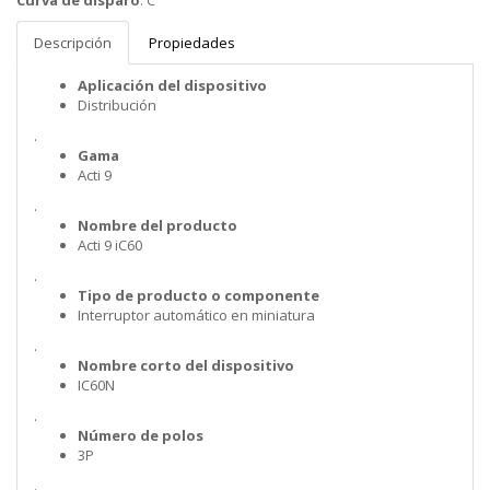
Curva de disparo
:
C
Descripción
Propiedades
Aplicación del dispositivo
Distribución
.
Gama
Acti 9
.
Nombre del producto
Acti 9 iC60
.
Tipo de producto o componente
Interruptor automático en miniatura
.
Nombre corto del dispositivo
IC60N
.
Número de polos
3P
.