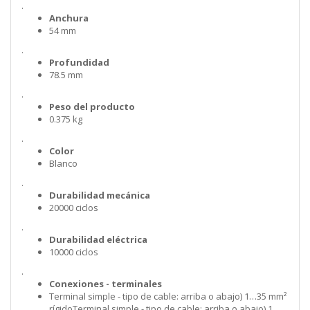
.
Anchura
54 mm
.
Profundidad
78.5 mm
.
Peso del producto
0.375 kg
.
Color
Blanco
.
Durabilidad mecánica
20000 ciclos
.
Durabilidad eléctrica
10000 ciclos
.
Conexiones - terminales
Terminal simple - tipo de cable: arriba o abajo) 1…35 mm²
rígidoTerminal simple - tipo de cable: arriba o abajo) 1…