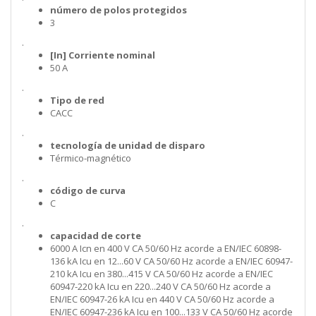
número de polos protegidos
3
.
[In] Corriente nominal
50 A
.
Tipo de red
CACC
.
tecnología de unidad de disparo
Térmico-magnético
.
código de curva
C
.
capacidad de corte
6000 A Icn en 400 V CA 50/60 Hz acorde a EN/IEC 60898-
136 kA Icu en 12...60 V CA 50/60 Hz acorde a EN/IEC 60947-
210 kA Icu en 380...415 V CA 50/60 Hz acorde a EN/IEC
60947-220 kA Icu en 220...240 V CA 50/60 Hz acorde a
EN/IEC 60947-26 kA Icu en 440 V CA 50/60 Hz acorde a
EN/IEC 60947-236 kA Icu en 100...133 V CA 50/60 Hz acorde