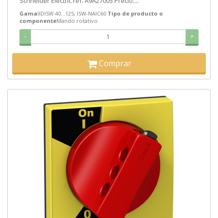
Schneider Electric ref. A9A27005 Precio:...
Gama
IIDISW 40...125, ISW-NAIC60
Tipo de producto o
componente
Mando rotativo
-
+
Comprar