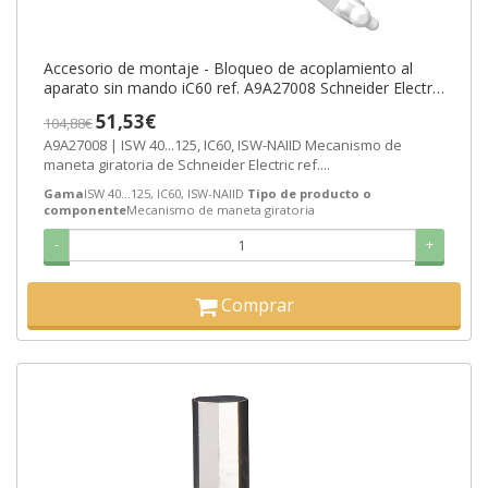
Accesorio de montaje - Bloqueo de acoplamiento al
aparato sin mando iC60 ref. A9A27008 Schneider Electric
[PLAZO 3-6 SEMANAS]
51,53€
104,88€
A9A27008 | ISW 40...125, IC60, ISW-NAIID Mecanismo de
maneta giratoria de Schneider Electric ref....
Gama
ISW 40...125, IC60, ISW-NAIID
Tipo de producto o
componente
Mecanismo de maneta giratoria
-
+
Comprar