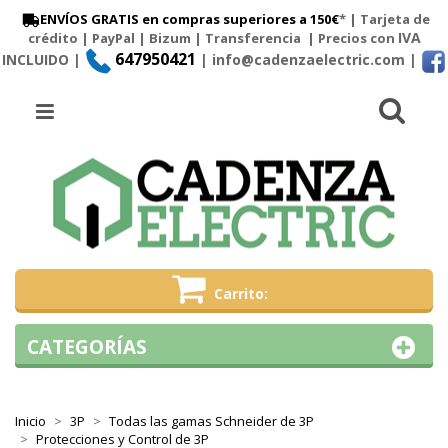
ENVÍOS GRATIS en compras superiores a 150€
* | Tarjeta de
IVA
crédito | PayPal |
Bizum
|
Transferencia
| Precios con
647950421
INCLUIDO |
| info@cadenzaelectric.com
|
Busc
Menú
Carrito
CATEGORÍAS
Inicio
3P
Todas las gamas Schneider de 3P
Protecciones y Control de 3P