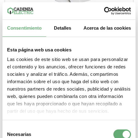
Consentimiento
Detalles
Acerca de las cookies
Separador de polos para iC60, iID, Reflex iC60, iSW-NA -
juego de 10 ref. A9A27001 Schneider Electric [PLAZO 3-6
SEMANAS]
10,76€
20,61€
Esta página web usa cookies
A9A27001 | IKQ Separador de fases de Schneider Electric
ref. A9A27001 Precio: 7,83€ - Oferta con un...
Las cookies de este sitio web se usan para personalizar
Tipo de producto o componente
Separador de fases
el contenido y los anuncios, ofrecer funciones de redes
sociales y analizar el tráfico. Además, compartimos
-
+
información sobre el uso que haga del sitio web con
nuestros partners de redes sociales, publicidad y análisis
Comprar
web, quienes pueden combinarla con otra información
que les haya proporcionado o que hayan recopilado a
partir del uso que haya hecho de sus servicios.
Selección
Necesarias
de