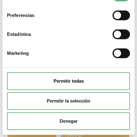
consentimiento
Preferencias
Estadística
Marketing
Accesorio de montaje - Espaciador de 9 mm blanco ref.
A9A27062 Schneider Electric
Permitir todas
9,56€
9,95€
A9A27062 | 1 Espaciador de Schneider Electric ref. A9A27062
Precio: 9,56€ - Oferta con un 60% de...
Permitir la selección
Pasos de 9mm (medio modulo)
1
Tipo de producto o
componente
Espaciador
-
+
Denegar
Comprar