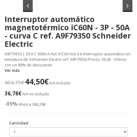
Anterior
Sig
Interruptor automático
magnetotérmico iC60N - 3P - 50A
- curva C ref. A9F79350 Schneider
Electric
A9F79350 | 50 A C 6000 A Acti 9 iC60 Acti 9 6 Interruptor automático en
miniatura de Schneider Electric ref. A9F79350 Precio: 39,3€ - Oferta
con un 89% de descuento
Ver más
44,50€
404,79€
IVA incluido
36,78€
IVA no incluido
-89%
Ahorra 360,29€
Cantidad