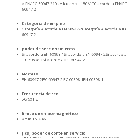
a EN/IEC 60947-210 kA Icu en <= 180 V CC acorde a EN/IEC
60947-2
.
Categoría de empleo
Categoría A acorde a EN 60947-2Categoría A acorde a IEC
60947-2
.
poder de seccionamiento
Sí acorde a EN 60898-1Sí acorde a EN 60947-2Sí acorde a
IEC 60898-1Sí acorde a IEC 60947-2
.
Normas
EN 60947-2IEC 60947-2IEC 60898-1EN 60898-1
.
Frecuencia de red
50/60 Hz
.
límite de enlace magnético
8 x In +/- 20%
.
[Ics] poder de corte en servicio