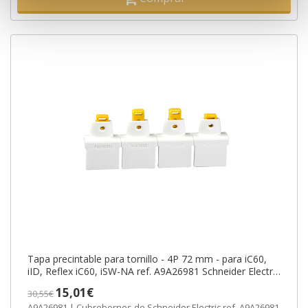
Tapa precintable para tornillo - 4P 72 mm - para iC60,
iID, Reflex iC60, iSW-NA ref. A9A26981 Schneider Electric
[PLAZO 8-15 DIA
15,01€
30,55€
A9A26981 | Cubrebornes de Schneider Electric ref. A9A26981