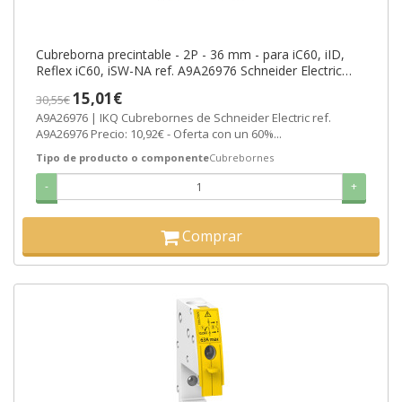
Cubreborna precintable - 2P - 36 mm - para iC60, iID,
Reflex iC60, iSW-NA ref. A9A26976 Schneider Electric
[PLAZO 3-6 SEMANAS]
15,01€
30,55€
A9A26976 | IKQ Cubrebornes de Schneider Electric ref.
A9A26976 Precio: 10,92€ - Oferta con un 60%...
Tipo de producto o componente
Cubrebornes
-
+
Comprar