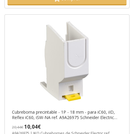
Cubreborna precintable - 1P - 18 mm - para iC60, iID,
Reflex iC60, iSW-NA ref. A9A26975 Schneider Electric
[PLAZO 3-6 SEMANAS]
10,04€
20,44€
A9A26975 | IKQ Cubrebornes de Schneider Electric ref.