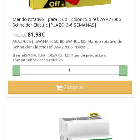
Mando rotativo - para iC60 - color rojo ref. A9A27006
Schneider Electric [PLAZO 3-6 SEMANAS]
81,93€
166,75€
A9A27006 | ISW-NA, IC60, IIDISW 40...125 Mando rotativo de
Schneider Electric ref. A9A27006 Precio:...
Gama
ISW-NA, IC60, IIDISW 40...125
Tipo de producto o
componente
Mando rotativo
-
+
Comprar