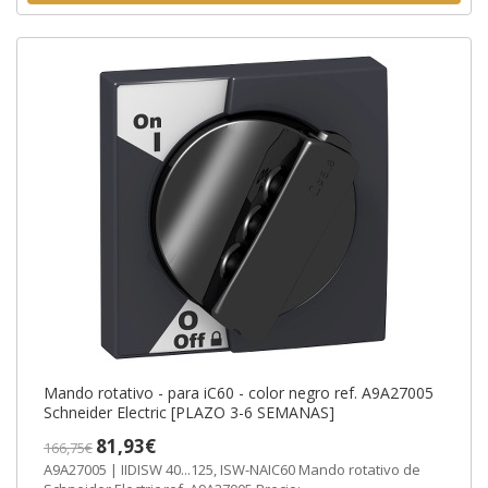
Mando rotativo - para iC60 - color negro ref. A9A27005
Schneider Electric [PLAZO 3-6 SEMANAS]
81,93€
166,75€
A9A27005 | IIDISW 40...125, ISW-NAIC60 Mando rotativo de