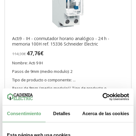
Acti9 - IH - conmutador horario analógico - 24 h -
memoria 100H ref. 15336 Schneider Electric
47,76€
114,30€
Nombre: Acti 9 IH
Pasos de 9mm (medio modulo): 2
Tipo de producto o componente: ...
Pasos de 9mm (medio modulo)
2
Tipo de producto o
componente
Interruptor temporizado mecánico
-
+
Consentimiento
Detalles
Acerca de las cookies
Comprar
Esta página web usa cookies