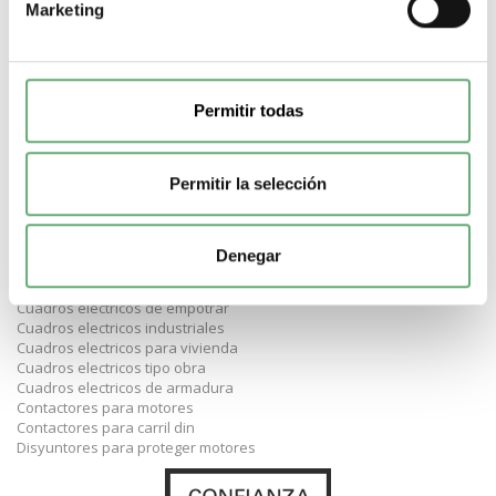
Magnetotermicos de 25A
Marketing
Magnetotermicos de 32A
Magnetotermicos de 40A
Magnetotermicos de 63A
Diferenciales de 30mA
Diferenciales de 300mA
Permitir todas
Diferenciales de 10mA
Diferenciales de 2 polos
Diferenciales de 4 polos
Permitir la selección
Diferenciales Superinmunizados
Diferenciales Schneider
Diferenciales Hager
Diferenciales Legrand
Denegar
Diferenciales Hyundai
Cuadros electricos de superficie
Cuadros electricos de empotrar
Cuadros electricos industriales
Cuadros electricos para vivienda
Cuadros electricos tipo obra
Cuadros electricos de armadura
Contactores para motores
Contactores para carril din
Disyuntores para proteger motores