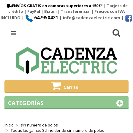
ENVÍOS GRATIS en compras superiores a 150€
* | Tarjeta de
IVA
crédito | PayPal |
Bizum
|
Transferencia
| Precios con
647950421
INCLUIDO |
| info@cadenzaelectric.com
|
Busc
Menú
Carrito
CATEGORÍAS
Inicio
sin numero de polos
Todas las gamas Schneider de sin numero de polos