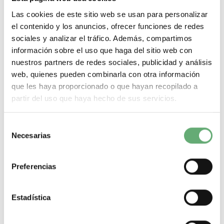
Las cookies de este sitio web se usan para personalizar
MÁS DETALLES ACERCA DE...
el contenido y los anuncios, ofrecer funciones de redes
sociales y analizar el tráfico. Además, compartimos
Filtrar por
información sobre el uso que haga del sitio web con
¿Que necesitas? A continuación te dejamos lo más
nuestros partners de redes sociales, publicidad y análisis
buscado:
web, quienes pueden combinarla con otra información
Magnetotermicos de 1 p+n
que les haya proporcionado o que hayan recopilado a
Magnetotermicos de 2 polos
partir del uso que haya hecho de sus servicios.
Magnetotermicos de 3 polos
Magnetotermicos de 4 polos
Magnetotermicos estrechos
Selección
Magnetotermicos de 6kA
Necesarias
de
Magnetotermicos de 10kA
Magnetotermicos de 16kA
consentimiento
Magnetotermicos Schneider
Magnetotermicos Hager
Preferencias
Magnetotermicos Legrand
Magnetotermicos Hyundai
Magnetotermicos de curva C
Estadística
Magnetotermicos de 10A
Magnetotermicos de 16A
Magnetotermicos de 20A