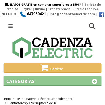
ENVÍOS GRATIS en compras superiores a 150€
* | Tarjeta de
IVA
crédito | PayPal |
Bizum
|
Transferencia
| Precios con
647950421
INCLUIDO |
| info@cadenzaelectric.com
|
Busc
Menú
Carrito
CATEGORÍAS
Inicio
4P
Material Eléctrico Schneider de 4P
Contactores y Telerruptores de 4P