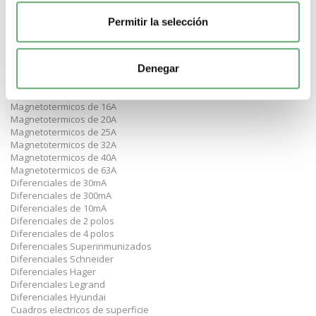
Magnetotermicos de 10kA
Magnetotermicos de 16kA
Permitir la selección
Magnetotermicos Schneider
Magnetotermicos Hager
Magnetotermicos Legrand
Denegar
Magnetotermicos Hyundai
Magnetotermicos de curva C
Magnetotermicos de 10A
Magnetotermicos de 16A
Magnetotermicos de 20A
Magnetotermicos de 25A
Magnetotermicos de 32A
Magnetotermicos de 40A
Magnetotermicos de 63A
Diferenciales de 30mA
Diferenciales de 300mA
Diferenciales de 10mA
Diferenciales de 2 polos
Diferenciales de 4 polos
Diferenciales Superinmunizados
Diferenciales Schneider
Diferenciales Hager
Diferenciales Legrand
Diferenciales Hyundai
Cuadros electricos de superficie