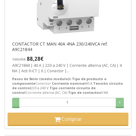
CONTACTOR CT MAN 40A 4NA 230/240VCA ref.
A9C21844
88,28€
168,05€
A9C21844 | 40 A | 220 a 240 V | Corriente alterna (AC, CA) | 4
NA | Acti 9 iCT | 6 | Conector |...
Pasos de 9mm (medio modulo)
6
Tipo de producto o
componente
Conector
Corriente nominal
40 A
Tensión circuito
de control
220 a 240 V
Tipo corriente circuito de
control
Corriente alterna (AC, CA)
Tipo de contactos
4 NA
-
+
Comprar