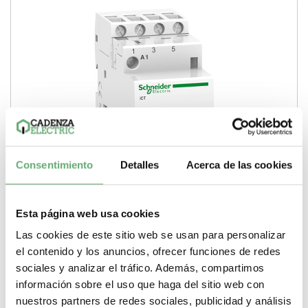
Consentimiento
Detalles
Acerca de las cookies
Esta página web usa cookies
CONTACTOR CT MAN 25A 4NA 230/240VCA ref.
A9C21834
Las cookies de este sitio web se usan para personalizar
el contenido y los anuncios, ofrecer funciones de redes
62,00€
138,85€
sociales y analizar el tráfico. Además, compartimos
A9C21834 | 25 A | 220 a 240 V | Corriente alterna (AC, CA) | 4
NA | Acti 9 iCT | 4 | Conector |...
información sobre el uso que haga del sitio web con
nuestros partners de redes sociales, publicidad y análisis
Pasos de 9mm (medio modulo)
4
Tipo de producto o