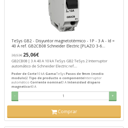
TeSys GB2 - Disyuntor magnetotérmico - 1P - 3 A - Id =
40 A ref. GB2CB08 Schneider Electric [PLAZO 3-6
SEMANAS]
25,06€
38,53€
GB2CB08 | 3 A 40 A 10 kA TeSys GB2 TeSys 2 Interruptor
automático de Schneider Electric ref....
Poder de Corte
10 kA
Gama
TeSys
Pasos de 9mm (medio
modulo)
2
Tipo de producto o componente
Interruptor
automático
Corriente nominal
3 A
Intensidad disparo
magnetico
40 A
-
+
Comprar