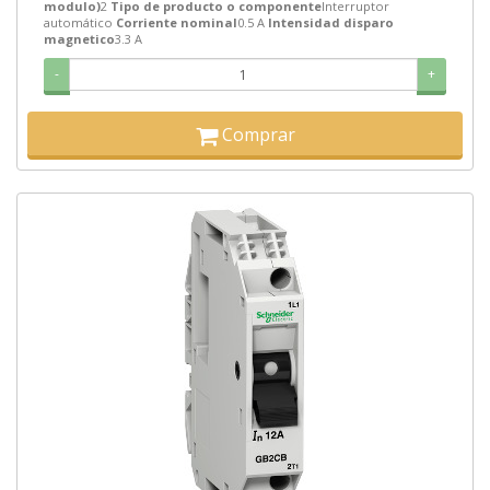
modulo)
2
Tipo de producto o componente
Interruptor
automático
Corriente nominal
0.5 A
Intensidad disparo
magnetico
3.3 A
-
+
Comprar