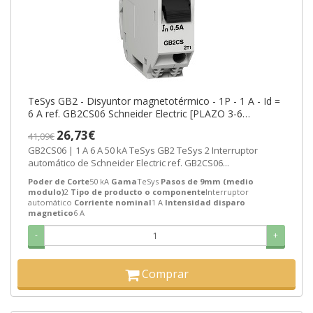
TeSys GB2 - Disyuntor magnetotérmico - 1P - 1 A - Id =
6 A ref. GB2CS06 Schneider Electric [PLAZO 3-6
SEMANAS]
26,73€
41,09€
GB2CS06 | 1 A 6 A 50 kA TeSys GB2 TeSys 2 Interruptor
automático de Schneider Electric ref. GB2CS06...
Poder de Corte
50 kA
Gama
TeSys
Pasos de 9mm (medio
modulo)
2
Tipo de producto o componente
Interruptor
automático
Corriente nominal
1 A
Intensidad disparo
magnetico
6 A
-
+
Comprar