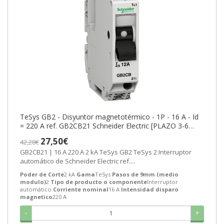
TeSys GB2 - Disyuntor magnetotérmico - 1P - 16 A - Id
= 220 A ref. GB2CB21 Schneider Electric [PLAZO 3-6
SEMANAS]
27,50€
42,28€
GB2CB21 | 16 A 220 A 2 kA TeSys GB2 TeSys 2 Interruptor
automático de Schneider Electric ref....
Poder de Corte
2 kA
Gama
TeSys
Pasos de 9mm (medio
modulo)
2
Tipo de producto o componente
Interruptor
automático
Corriente nominal
16 A
Intensidad disparo
magnetico
220 A
-
+