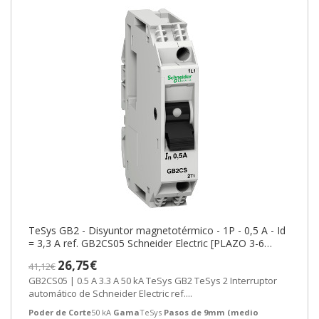
TeSys GB2 - Disyuntor magnetotérmico - 1P - 0,5 A - Id
= 3,3 A ref. GB2CS05 Schneider Electric [PLAZO 3-6
SEMANAS]
26,75€
41,12€
GB2CS05 | 0.5 A 3.3 A 50 kA TeSys GB2 TeSys 2 Interruptor
automático de Schneider Electric ref....
Poder de Corte
50 kA
Gama
TeSys
Pasos de 9mm (medio