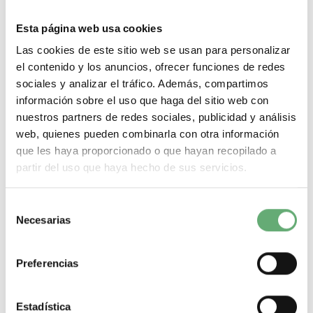
Esta página web usa cookies
TeSys GB2 - Disyuntor magnetotérmico - 1P - 6 A - Id =
83 A ref. GB2CB12 Schneider Electric [PLAZO 3-6
Las cookies de este sitio web se usan para personalizar
SEMANAS]
el contenido y los anuncios, ofrecer funciones de redes
25,06€
38,53€
sociales y analizar el tráfico. Además, compartimos
GB2CB12 | 6 A 83 A 3 kA TeSys GB2 TeSys 2 Interruptor
automático de Schneider Electric ref. GB2CB12...
información sobre el uso que haga del sitio web con
nuestros partners de redes sociales, publicidad y análisis
Poder de Corte
3 kA
Gama
TeSys
Pasos de 9mm (medio
modulo)
2
Tipo de producto o componente
Interruptor
web, quienes pueden combinarla con otra información
automático
Corriente nominal
6 A
Intensidad disparo
magnetico
83 A
que les haya proporcionado o que hayan recopilado a
partir del uso que haya hecho de sus servicios.
-
+
Selección
Comprar
Necesarias
de
consentimiento
Preferencias
Estadística