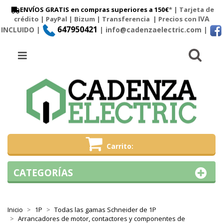
ENVÍOS GRATIS en compras superiores a 150€
* | Tarjeta de
IVA
crédito | PayPal |
Bizum
|
Transferencia
| Precios con
647950421
INCLUIDO |
| info@cadenzaelectric.com
|
Busc
Menú
Carrito
CATEGORÍAS
Inicio
1P
Todas las gamas Schneider de 1P
Arrancadores de motor, contactores y componentes de