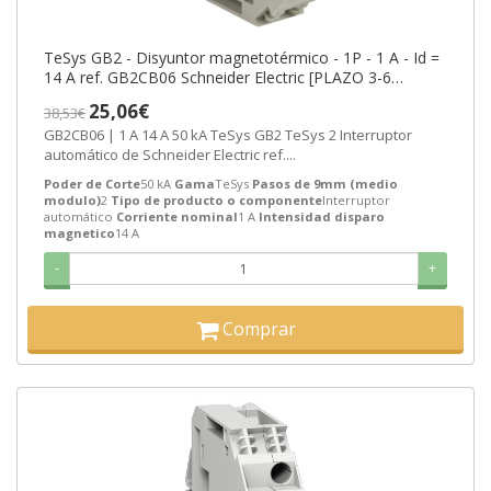
TeSys GB2 - Disyuntor magnetotérmico - 1P - 1 A - Id =
14 A ref. GB2CB06 Schneider Electric [PLAZO 3-6
SEMANAS]
25,06€
38,53€
GB2CB06 | 1 A 14 A 50 kA TeSys GB2 TeSys 2 Interruptor
automático de Schneider Electric ref....
Poder de Corte
50 kA
Gama
TeSys
Pasos de 9mm (medio
modulo)
2
Tipo de producto o componente
Interruptor
automático
Corriente nominal
1 A
Intensidad disparo
magnetico
14 A
-
+
Comprar