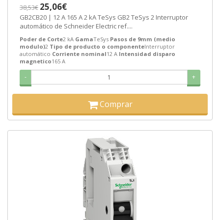
SEMANAS]
25,06€
38,53€
GB2CB20 | 12 A 165 A 2 kA TeSys GB2 TeSys 2 Interruptor
automático de Schneider Electric ref....
Poder de Corte
2 kA
Gama
TeSys
Pasos de 9mm (medio
modulo)
2
Tipo de producto o componente
Interruptor
automático
Corriente nominal
12 A
Intensidad disparo
magnetico
165 A
-
+
Comprar