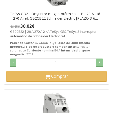
TeSys GB2 - Disyuntor magnetotérmico - 1P - 20 A - Id
= 270 A ref. GB2CB22 Schneider Electric [PLAZO 3-6
SEMANAS]
30,02€
46,15€
GB2CB22 | 20 A 270 A 2 kA TeSys GB2 TeSys 2 Interruptor
automático de Schneider Electric ref....
Poder de Corte
2 kA
Gama
TeSys
Pasos de 9mm (medio
modulo)
2
Tipo de producto o componente
Interruptor
automático
Corriente nominal
20 A
Intensidad disparo
magnetico
270 A
-
+
Comprar