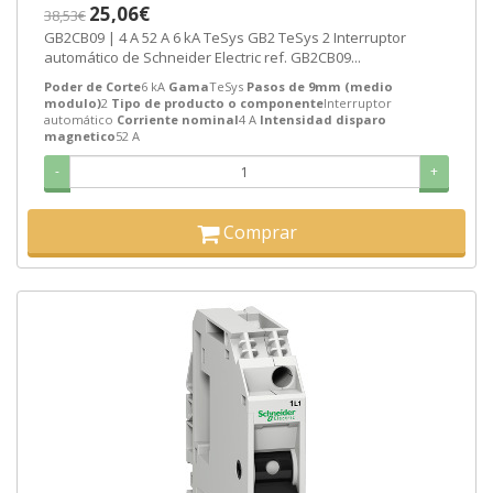
25,06€
38,53€
GB2CB09 | 4 A 52 A 6 kA TeSys GB2 TeSys 2 Interruptor
automático de Schneider Electric ref. GB2CB09...
Poder de Corte
6 kA
Gama
TeSys
Pasos de 9mm (medio
modulo)
2
Tipo de producto o componente
Interruptor
automático
Corriente nominal
4 A
Intensidad disparo
magnetico
52 A
-
+
Comprar