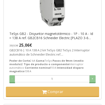
TeSys GB2 - Disyuntor magnetotérmico - 1P - 10 A - Id
= 138 A ref. GB2CB16 Schneider Electric [PLAZO 3-6
SEMANAS]
25,06€
38,53€
GB2CB16 | 10 A 138 A 2 kA TeSys GB2 TeSys 2 Interruptor
automático de Schneider Electric ref....
Poder de Corte
2 kA
Gama
TeSys
Pasos de 9mm (medio
modulo)
2
Tipo de producto o componente
Interruptor
automático
Corriente nominal
10 A
Intensidad disparo
magnetico
138 A
-
+
Comprar