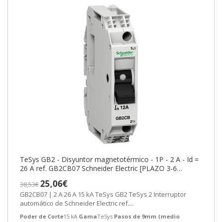
TeSys GB2 - Disyuntor magnetotérmico - 1P - 2 A - Id =
26 A ref. GB2CB07 Schneider Electric [PLAZO 3-6
SEMANAS]
25,06€
38,53€
GB2CB07 | 2 A 26 A 15 kA TeSys GB2 TeSys 2 Interruptor
automático de Schneider Electric ref....
Poder de Corte
15 kA
Gama
TeSys
Pasos de 9mm (medio