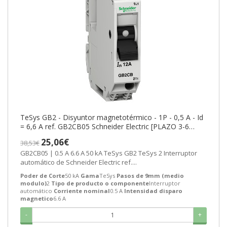
TeSys GB2 - Disyuntor magnetotérmico - 1P - 0,5 A - Id
= 6,6 A ref. GB2CB05 Schneider Electric [PLAZO 3-6
SEMANAS]
25,06€
38,53€
GB2CB05 | 0.5 A 6.6 A 50 kA TeSys GB2 TeSys 2 Interruptor
automático de Schneider Electric ref....
Poder de Corte
50 kA
Gama
TeSys
Pasos de 9mm (medio
modulo)
2
Tipo de producto o componente
Interruptor
automático
Corriente nominal
0.5 A
Intensidad disparo
magnetico
6.6 A
-
+