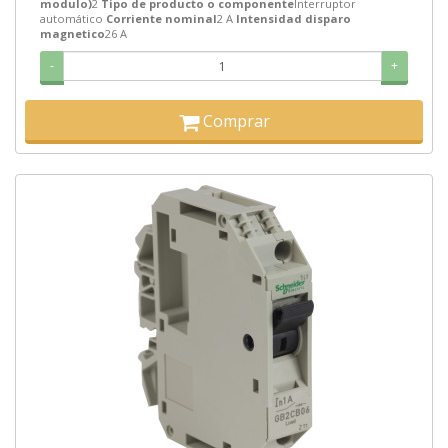
modulo)
2
Tipo de producto o componente
Interruptor
automático
Corriente nominal
2 A
Intensidad disparo
magnetico
26 A
-
+
Comprar