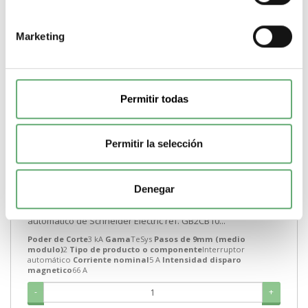
Marketing
Permitir todas
Permitir la selección
TeSys GB2 - Disyuntor magnetotérmico - 1P - 5 A - Id =
66 A ref. GB2CB10 Schneider Electric [PLAZO 3-6
SEMANAS]
Denegar
25,06€
38,53€
GB2CB10 | 5 A 66 A 3 kA TeSys GB2 TeSys 2 Interruptor
automático de Schneider Electric ref. GB2CB10...
Poder de Corte
3 kA
Gama
TeSys
Pasos de 9mm (medio
modulo)
2
Tipo de producto o componente
Interruptor
automático
Corriente nominal
5 A
Intensidad disparo
magnetico
66 A
-
+