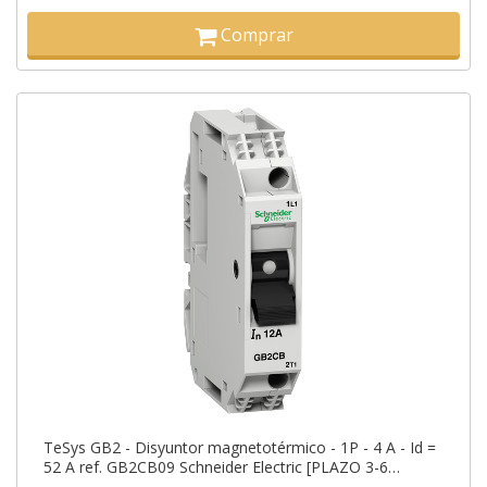
Comprar
TeSys GB2 - Disyuntor magnetotérmico - 1P - 4 A - Id =
52 A ref. GB2CB09 Schneider Electric [PLAZO 3-6
SEMANAS]