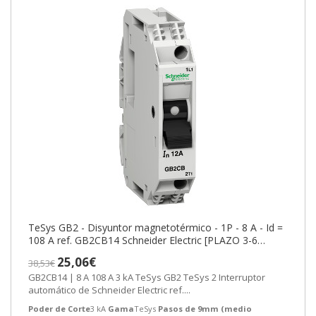
TeSys GB2 - Disyuntor magnetotérmico - 1P - 8 A - Id =
108 A ref. GB2CB14 Schneider Electric [PLAZO 3-6
SEMANAS]
25,06€
38,53€
GB2CB14 | 8 A 108 A 3 kA TeSys GB2 TeSys 2 Interruptor
automático de Schneider Electric ref....
Poder de Corte
3 kA
Gama
TeSys
Pasos de 9mm (medio