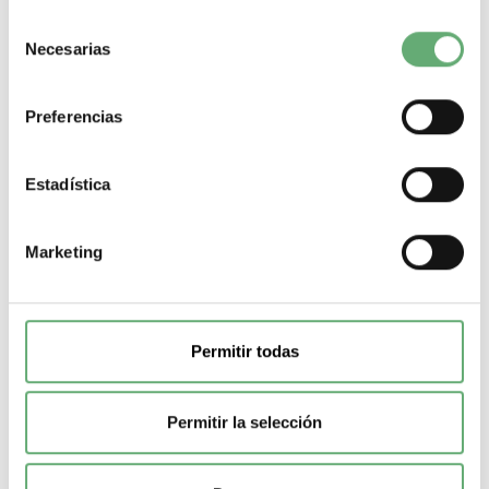
incluido en Cadenza Electric.
Selección
Necesarias
de
Detalles
consentimiento
Preferencias
Estadística
Receptor RF G3 2 canal mon/biest. 12/24VCC
59,53€
82,15€
Marketing
Electronica cebek TL-311 a un precio de 59,532€ con iva
incluido en Cadenza Electric.
Detalles
Permitir todas
Permitir la selección