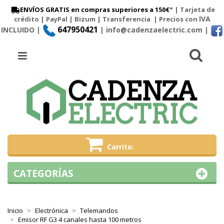
ENVÍOS GRATIS en compras superiores a 150€
* | Tarjeta de
IVA
crédito | PayPal |
Bizum
|
Transferencia
| Precios con
647950421
INCLUIDO |
| info@cadenzaelectric.com
|
Busc
Menú
Carrito
CATEGORÍAS
Inicio
Electrónica
Telemandos
Emisor RF G3 4 canales hasta 100 metros