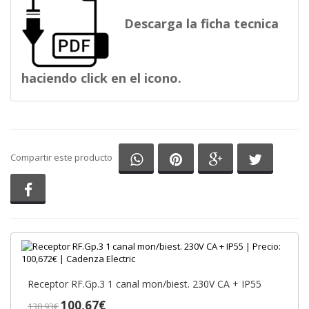
Descarga la ficha tecnica
haciendo click en el icono.
Compartir en Whatsapp
Compartir en Pinterest
Compartir en G
Comparti
Compartir este producto
Compartir en Facebook
Receptor RF.Gp.3 1 canal mon/biest. 230V CA + IP55
100,67€
138,93€