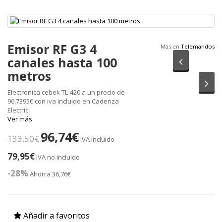
Emisor RF G3 4
Más en
Telemandos
canales hasta 100
Anterior
metros
Sig
Electronica cebek TL-420 a un precio de
96,7395€ con iva incluido en Cadenza
Electric.
Ver más
96,74€
133,50€
IVA incluido
79,95€
IVA no incluido
-28%
Ahorra 36,76€
Añadir a favoritos