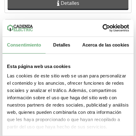
Detalles
Emisor RF G3 2 canales hasta 100m.
Consentimiento
Detalles
Acerca de las cookies
56,81€
78,40€
Electronica cebek TL-322 a un precio de 56,8095€ con iva
incluido en Cadenza Electric.
Esta página web usa cookies
Las cookies de este sitio web se usan para personalizar
Detalles
el contenido y los anuncios, ofrecer funciones de redes
sociales y analizar el tráfico. Además, compartimos
información sobre el uso que haga del sitio web con
nuestros partners de redes sociales, publicidad y análisis
web, quienes pueden combinarla con otra información
Receptor RF G3 1 canal mon/biest. 230 VCA din rail box
que les haya proporcionado o que hayan recopilado a
partir del uso que haya hecho de sus servicios.
84,10€
116,05€
Electronica cebek TL-312 a un precio de 84,095€ con iva