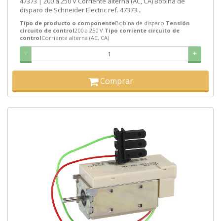
47373 | 200 a 250 V Corriente alterna (AC, CA) Bobina de
disparo de Schneider Electric ref. 47373...
Tipo de producto o componente
Bobina de disparo
Tensión
circuito de control
200 a 250 V
Tipo corriente circuito de
control
Corriente alterna (AC, CA)
-
+
Comprar