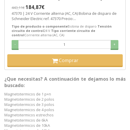
184,87€
443,11€
47370 | 24 V Corriente alterna (AC, CA) Bobina de disparo de
Schneider Electric ref. 47370 Precio:...
Tipo de producto o componente
Bobina de disparo
Tensión
circuito de control
24 V
Tipo corriente circuito de
control
Corriente alterna (AC, CA)
-
+
Comprar
¿Que necesitas? A continuación te dejamos lo más
buscado:
Magnetotermicos de 1 p+n
Magnetotermicos de 2 polos
Magnetotermicos de 3 polos
Magnetotermicos de 4 polos
Magnetotermicos estrechos
Magnetotermicos de 6kA
Magnetotermicos de 10kA