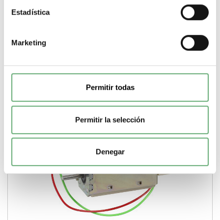
Tipo de producto o componente
Bobina de disparo
Tensión
circuito de control
24 V
Tipo corriente circuito de
Estadística
control
Corriente alterna (AC, CA)
-
+
Marketing
Comprar
Permitir todas
Permitir la selección
Denegar