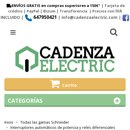
ENVÍOS GRATIS en compras superiores a 150€
* | Tarjeta de
IVA
crédito | PayPal |
Bizum
|
Transferencia
| Precios con
647950421
INCLUIDO |
| info@cadenzaelectric.com
|
Busc
Menú
Carrito
CATEGORÍAS
Inicio
Todas las gamas Schneider
Interruptores automáticos de potencia y relés diferenciales