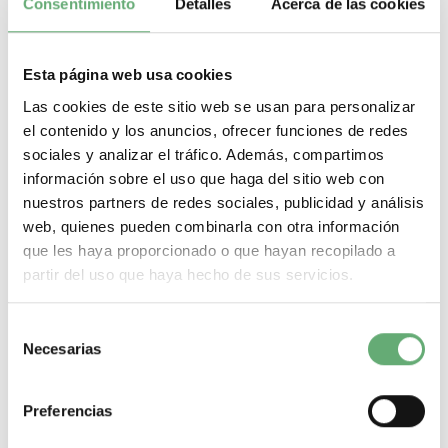
Consentimiento
Detalles
Acerca de las cookies
Esta página web usa cookies
Las cookies de este sitio web se usan para personalizar
el contenido y los anuncios, ofrecer funciones de redes
sociales y analizar el tráfico. Además, compartimos
información sobre el uso que haga del sitio web con
nuestros partners de redes sociales, publicidad y análisis
web, quienes pueden combinarla con otra información
que les haya proporcionado o que hayan recopilado a
partir del uso que haya hecho de sus servicios.
Selección
Bobina de disparo MN - 24 V CC/CA 50/60 Hz ref. 47380
Necesarias
de
Schneider Electric [PLAZO 3-6 SEMANAS]
consentimiento
215,13€
488,77€
47380 | 24 V Corriente alterna (AC, CA) Bobina de disparo de
Preferencias
Schneider Electric ref. 47380 Precio:...