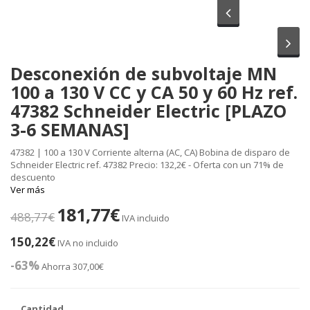
Anterior
Sig
Desconexión de subvoltaje MN
100 a 130 V CC y CA 50 y 60 Hz ref.
47382 Schneider Electric [PLAZO
3-6 SEMANAS]
47382 | 100 a 130 V Corriente alterna (AC, CA) Bobina de disparo de
Schneider Electric ref. 47382 Precio: 132,2€ - Oferta con un 71% de
descuento
Ver más
181,77€
488,77€
IVA incluido
150,22€
IVA no incluido
-63%
Ahorra 307,00€
Cantidad