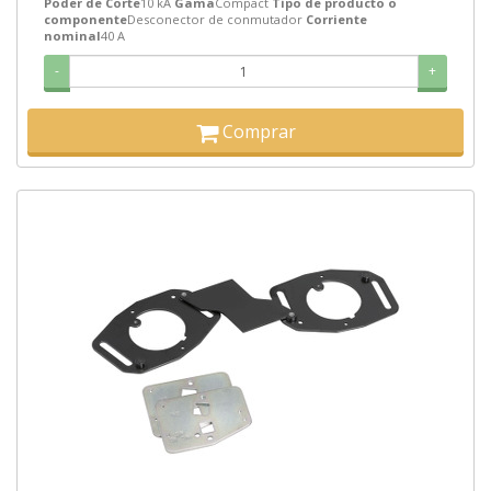
Poder de Corte
10 kA
Gama
Compact
Tipo de producto o
componente
Desconector de conmutador
Corriente
nominal
40 A
-
+
Comprar