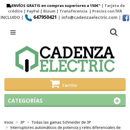
ENVÍOS GRATIS en compras superiores a 150€
* | Tarjeta de
IVA
crédito | PayPal |
Bizum
|
Transferencia
| Precios con
647950421
INCLUIDO |
| info@cadenzaelectric.com
|
Busc
Menú
Carrito
CATEGORÍAS
Inicio
3P
Todas las gamas Schneider de 3P
Interruptores automáticos de potencia y relés diferenciales de