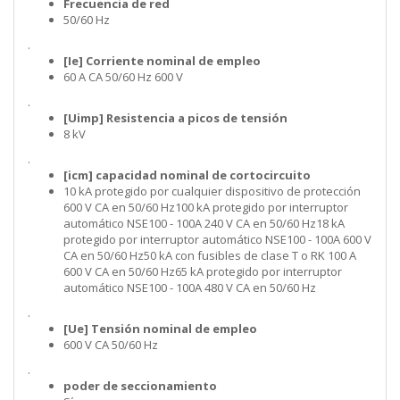
Frecuencia de red
50/60 Hz
.
[Ie] Corriente nominal de empleo
60 A CA 50/60 Hz 600 V
.
[Uimp] Resistencia a picos de tensión
8 kV
.
[icm] capacidad nominal de cortocircuito
10 kA protegido por cualquier dispositivo de protección
600 V CA en 50/60 Hz100 kA protegido por interruptor
automático NSE100 - 100A 240 V CA en 50/60 Hz18 kA
protegido por interruptor automático NSE100 - 100A 600 V
CA en 50/60 Hz50 kA con fusibles de clase T o RK 100 A
600 V CA en 50/60 Hz65 kA protegido por interruptor
automático NSE100 - 100A 480 V CA en 50/60 Hz
.
[Ue] Tensión nominal de empleo
600 V CA 50/60 Hz
.
poder de seccionamiento