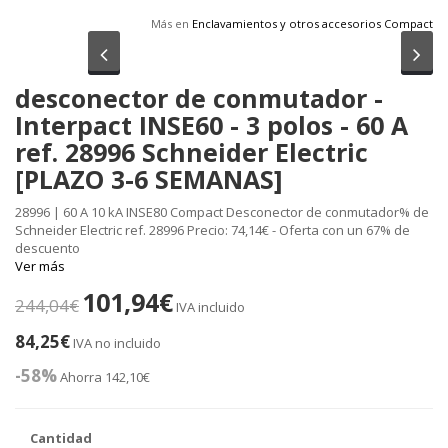
Más en
Enclavamientos y otros accesorios Compact
Anterior
Sig
desconector de conmutador -
Interpact INSE60 - 3 polos - 60 A
ref. 28996 Schneider Electric
[PLAZO 3-6 SEMANAS]
28996 | 60 A 10 kA INSE80 Compact Desconector de conmutador% de
Schneider Electric ref. 28996 Precio: 74,14€ - Oferta con un 67% de
descuento
Ver más
101,94€
244,04€
IVA incluido
84,25€
IVA no incluido
-58%
Ahorra 142,10€
Cantidad