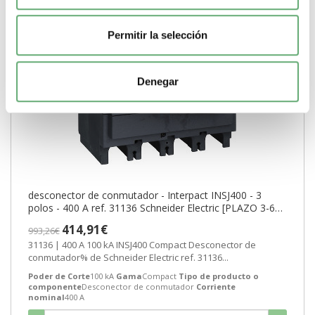
Permitir la selección
Denegar
desconector de conmutador - Interpact INSJ400 - 3
polos - 400 A ref. 31136 Schneider Electric [PLAZO 3-6
SEMANAS]
414,91€
993,26€
31136 | 400 A 100 kA INSJ400 Compact Desconector de
conmutador% de Schneider Electric ref. 31136...
Poder de Corte
100 kA
Gama
Compact
Tipo de producto o
componente
Desconector de conmutador
Corriente
nominal
400 A