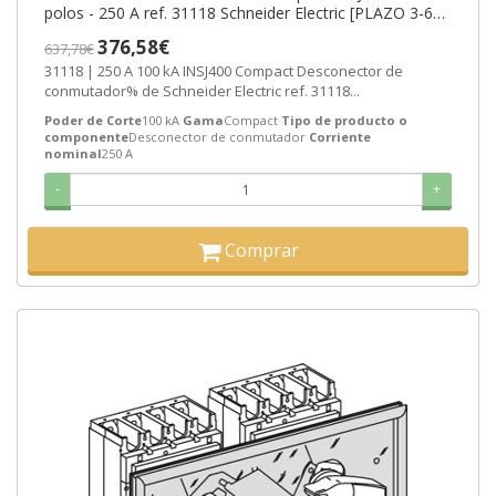
polos - 250 A ref. 31118 Schneider Electric [PLAZO 3-6
SEMANAS]
376,58€
637,78€
31118 | 250 A 100 kA INSJ400 Compact Desconector de
conmutador% de Schneider Electric ref. 31118...
Poder de Corte
100 kA
Gama
Compact
Tipo de producto o
componente
Desconector de conmutador
Corriente
nominal
250 A
-
+
Comprar