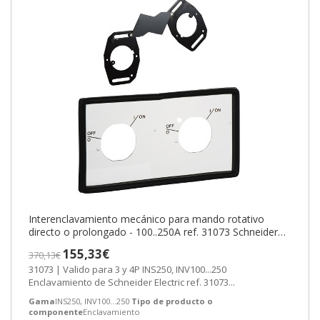
Interenclavamiento mecánico para mando rotativo
directo o prolongado - 100..250A ref. 31073 Schneider
Electric [PLAZO 3-6 SEMANA
155,33€
370,13€
31073 | Valido para 3 y 4P INS250, INV100...250
Enclavamiento de Schneider Electric ref. 31073...
Gama
INS250, INV100...250
Tipo de producto o
componente
Enclavamiento