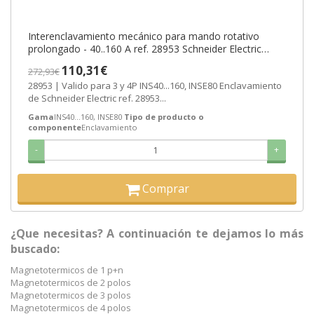
Interenclavamiento mecánico para mando rotativo
prolongado - 40..160 A ref. 28953 Schneider Electric
[PLAZO 3-6 SEMANAS]
110,31€
272,93€
28953 | Valido para 3 y 4P INS40...160, INSE80 Enclavamiento
de Schneider Electric ref. 28953...
Gama
INS40...160, INSE80
Tipo de producto o
componente
Enclavamiento
-
+
Comprar
¿Que necesitas? A continuación te dejamos lo más
buscado:
Magnetotermicos de 1 p+n
Magnetotermicos de 2 polos
Magnetotermicos de 3 polos
Magnetotermicos de 4 polos