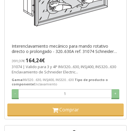
Interenclavamiento mecánico para mando rotativo
directo o prolongado - 320..630A ref. 31074 Schneider
Electric [PLAZO 3-6 SEMANA
164,24€
391,37€
31074 | Valido para 3 y 4P INV320...630, INSJ400, INS320...630
Enclavamiento de Schneider Electric...
Gama
INV320...630, INSJ400, INS320...630
Tipo de producto o
componente
Enclavamiento
-
+
Comprar