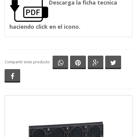
Descarga la ficha tecnica
haciendo click en el icono.
Compartir en Whatsapp
Compartir en Pinterest
Compartir en G
Comparti
Compartir este producto
Compartir en Facebook