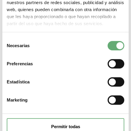
nuestros partners de redes sociales, publicidad y análisis
web, quienes pueden combinarla con otra información
que les haya proporcionado o que hayan recopilado a
partir del uso que haya hecho de sus servicios.
Selección
Espaciadores de 95 mm de paso polar - 3 polos - para
Necesarias
de
NS/INV800..1600 ref. 31305 Schneider Electric [PLAZO 3-
6 SEMANAS]
consentimiento
214,72€
531,25€
31305 | Espaciador de Schneider Electric ref. 31305 Precio:
Preferencias
156,16€ - Oferta con un 67% de...
Tipo de producto o componente
Espaciador
Estadística
-
+
Marketing
Comprar
Permitir todas