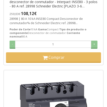
desconector de conmutador - Interpact INSE80 - 3 polos
- 80 A ref. 28998 Schneider Electric [PLAZO 3-6
SEMANAS]
108,12€
258,83€
28998 | 80 A 10 kA INSE80 Compact Desconector de
conmutador% de Schneider Electric ref. 28998...
Poder de Corte
10 kA
Gama
Compact
Tipo de producto o
componente
Desconector de conmutador
Corriente
nominal
80 A
-
+
Comprar