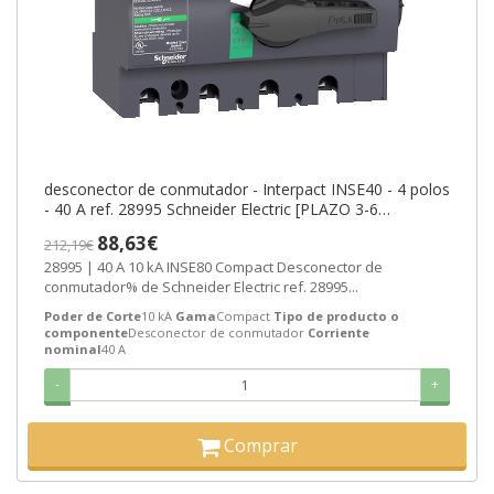
desconector de conmutador - Interpact INSE40 - 4 polos
- 40 A ref. 28995 Schneider Electric [PLAZO 3-6
SEMANAS]
88,63€
212,19€
28995 | 40 A 10 kA INSE80 Compact Desconector de
conmutador% de Schneider Electric ref. 28995...
Poder de Corte
10 kA
Gama
Compact
Tipo de producto o
componente
Desconector de conmutador
Corriente
nominal
40 A
-
+
Comprar