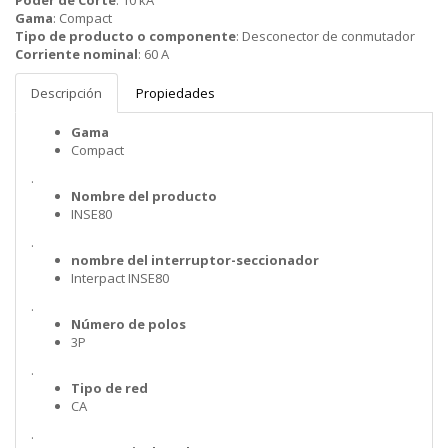
Poder de Corte
:
10 kA
Gama
:
Compact
Tipo de producto o componente
:
Desconector de conmutador
Corriente nominal
:
60 A
Descripción
Propiedades
Gama
Compact
.
Nombre del producto
INSE80
.
nombre del interruptor-seccionador
Interpact INSE80
.
Número de polos
3P
.
Tipo de red
CA
.