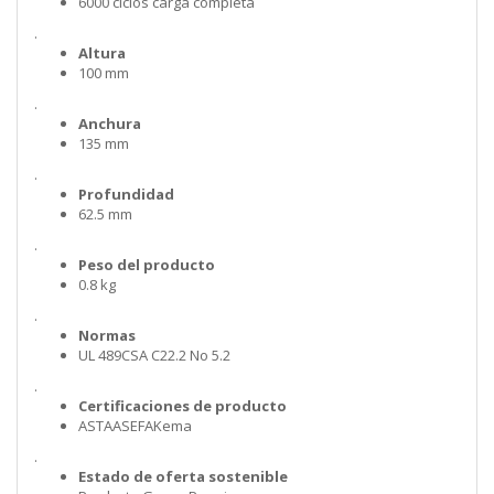
6000 ciclos carga completa
.
Altura
100 mm
.
Anchura
135 mm
.
Profundidad
62.5 mm
.
Peso del producto
0.8 kg
.
Normas
UL 489CSA C22.2 No 5.2
.
Certificaciones de producto
ASTAASEFAKema
.
Estado de oferta sostenible