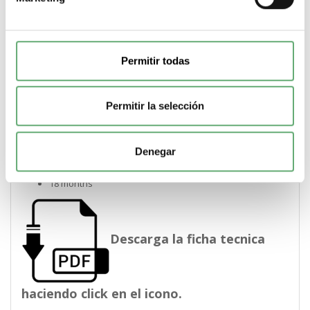
Declaración RoHS China Producto fuera del ámbito de
RoHS China. Declaración informativa de sustancias
.
RAEE
En el mercado de la Unión Europea. el producto debe
Permitir todas
desecharse de acuerdo con un sistema de recolección
de residuos específico y nunca terminar en un
contenedor de basura.
Permitir la selección
.
País de Origen
ES
Denegar
.
Periodo de garantía
18 months
Descarga la ficha tecnica
haciendo click en el icono.