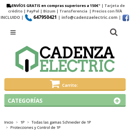
ENVÍOS GRATIS en compras superiores a 150€
* | Tarjeta de
IVA
crédito | PayPal |
Bizum
|
Transferencia
| Precios con
647950421
INCLUIDO |
| info@cadenzaelectric.com
|
Busc
Menú
Carrito
CATEGORÍAS
Inicio
1P
Todas las gamas Schneider de 1P
Protecciones y Control de 1P