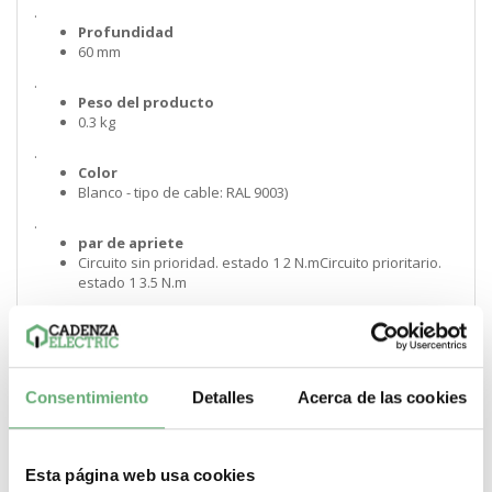
.
Profundidad
60 mm
.
Peso del producto
0.3 kg
.
Color
Blanco - tipo de cable: RAL 9003)
.
par de apriete
Circuito sin prioridad. estado 1 2 N.mCircuito prioritario.
estado 1 3.5 N.m
.
longitud de cable pelado para conectar bornas
12 mm13 mm
.
Consentimiento
Detalles
Acerca de las cookies
Normas
EN 50081-1NF C 61-750EN 50081-2
.
Temperatura ambiente de funcionamiento
Esta página web usa cookies