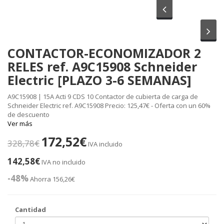
Anterior
Sig
CONTACTOR-ECONOMIZADOR 2
RELES ref. A9C15908 Schneider
Electric [PLAZO 3-6 SEMANAS]
A9C15908 | 15A Acti 9 CDS 10 Contactor de cubierta de carga de
Schneider Electric ref. A9C15908 Precio: 125,47€ - Oferta con un 60%
de descuento
Ver más
172,52€
328,78€
IVA incluido
142,58€
IVA no incluido
-48%
Ahorra 156,26€
Cantidad