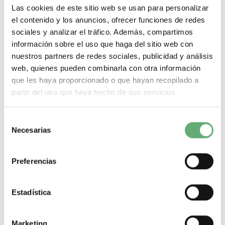
-5…55 °C
Las cookies de este sitio web se usan para personalizar
.
el contenido y los anuncios, ofrecer funciones de redes
Temperatura ambiente de almacenamiento
sociales y analizar el tráfico. Además, compartimos
-40…70 °C
información sobre el uso que haga del sitio web con
.
tropicalización
nuestros partners de redes sociales, publicidad y análisis
2 acorde a IEC 60068-1
web, quienes pueden combinarla con otra información
.
que les haya proporcionado o que hayan recopilado a
humedad relativa
partir del uso que haya hecho de sus servicios.
95 % en 55 °C
.
Selección
Directiva RoHS UE
Conforme Declaración RoHS UE
Necesarias
de
.
consentimiento
Sin mercurio
Preferencias
Sí
.
Información sobre exenciones de RoHS
Estadística
Sí
.
Normativa de RoHS China
Marketing