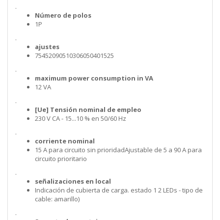
.
Número de polos
1P
.
ajustes
75452090510306050401525
.
maximum power consumption in VA
12 VA
.
[Ue] Tensión nominal de empleo
230 V CA - 15...10 % en 50/60 Hz
.
corriente nominal
15 A para circuito sin prioridadAjustable de 5 a 90 A para
circuito prioritario
.
señalizaciones en local
Indicación de cubierta de carga. estado 1 2 LEDs - tipo de
cable: amarillo)
.