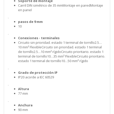
Soporte de montaje
Carril DIN simétrico de 35 mmMontaje en paredMontaje
en panel
.
pasos de 9 mm
10
.
Conexiones - terminales
Circuito sin prioridad. estado 1 terminal de tornillo2.5…
10 mm² FlexibleCircuito sin prioridad. estado 1 terminal
de tornillo2.5…10 mm² rígidoCircuito prioritario. estado 1
terminal de tornillo10…35 mm² FlexibleCircuito prioritario.
estado 1 terminal de tornillo10…50 mm² rígido
.
Grado de protección IP
IP20 acorde a IEC 60529
.
Altura
77 mm
.
Anchura
90 mm