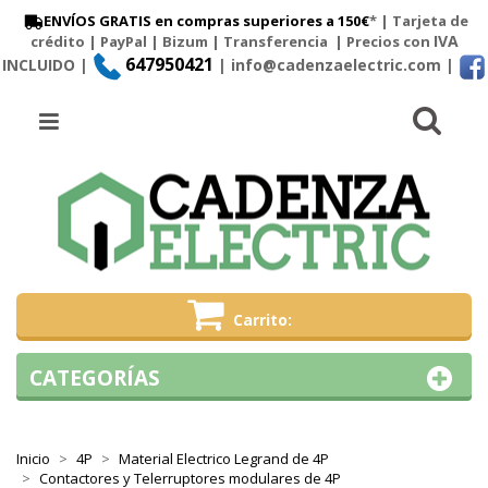
ENVÍOS GRATIS en compras superiores a 150€
* | Tarjeta de
IVA
crédito | PayPal |
Bizum
|
Transferencia
| Precios con
647950421
INCLUIDO |
| info@cadenzaelectric.com
|
Busc
Menú
Carrito
CATEGORÍAS
Inicio
4P
Material Electrico Legrand de 4P
Contactores y Telerruptores modulares de 4P