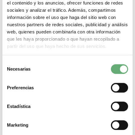
el contenido y los anuncios, ofrecer funciones de redes
CONTACTO AUXILIAR INVERSOR ref. 406258
sociales y analizar el tráfico. Además, compartimos
información sobre el uso que haga del sitio web con
46,17€
71,01€
nuestros partners de redes sociales, publicidad y análisis
CONTACTO AUXILIAR INVERSOR de la gama de Contactores y
Telerruptores modulares de Legrand.
web, quienes pueden combinarla con otra información
que les haya proporcionado o que hayan recopilado a
Detalles
partir del uso que haya hecho de sus servicios.
Selección
Necesarias
de
consentimiento
Preferencias
CONTACTOR 40A 4NA 230V CON MANDO MANUAL ref.
412553
123,28€
189,66€
Estadística
CONTACTOR 40A 4NA 230V CON MANDO MANUAL de la gama
de Contactores y Telerruptores modulares de...
Marketing
Detalles