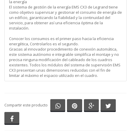
la energía
El sistema de gestión de la energía EMS CX3 de Legrand tiene
como objetivo supervisar y gestionar el consumo de energía de
un edificio, garantizando la fiabilidad y la continuidad del
servicio, para obtener así una eficiencia óptima de la
instalación.
Conocer los consumos es el primer paso hacia la eficiencia
energética, Controlarlos es el segundo.
Gracias al innovador procedimiento de conexión automática,
este sistema autónomo e integrable simplifica el montaje y no
precisa ninguna modificación del cableado de los cuadros
existentes. Todos los módulos del sistema de supervisión EMS
CX3 presentan unas dimensiones reducidas con el fin de
limitar al máximo el espacio utilizado en el cuadro.
Compartir en Whatsapp
Compartir en Pinterest
Compartir en G
Comparti
Compartir este producto
Compartir en Facebook