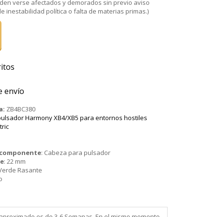
den verse afectados y demorados sin previo aviso
 inestabilidad política o falta de materias primas.)
itos
e envío
a:
ZB4BC380
ulsador Harmony XB4/XB5 para entornos hostiles
tric
o componente
:
Cabeza para pulsador
je
:
22 mm
Verde Rasante
o
ega aproximado es de 3-6 Semanas. En el mismo momento