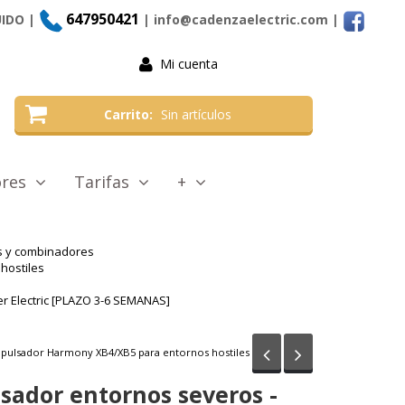
647950421
UIDO |
| info@cadenzaelectric.com
|
Mi cuenta
Carrito
Sin artículos
tores
Tarifas
+
as y combinadores
hostiles
r Electric [PLAZO 3-6 SEMANAS]
Anterior
Siguiente
 pulsador Harmony XB4/XB5 para entornos hostiles
sador entornos severos -