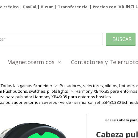
IVA INCL
de crédito | PayPal |
Bizum
|
Transferencia
| Precios con
BUSCAR
Magnetotermicos
Contactores y Telerrup
Todas las gamas Schneider
Pulsadores, selectores, pilotos, botoner
 Pushbuttons, switches, pilots lights
Harmony XB4/XB5 para entornos 
za para pulsador Harmony XB4/XB5 para entornos hostiles
a pulsador entornos severos - verde - sin marcar ref. ZB4BC380 Schneide
Más en
Cabeza para
Cabeza pul