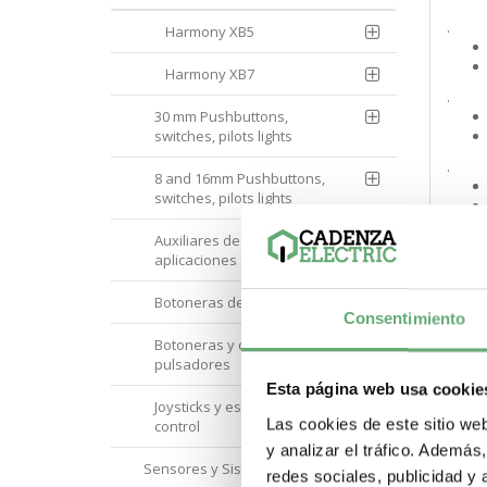
.
Harmony XB5
Harmony XB7
.
30 mm Pushbuttons,
switches, pilots lights
.
8 and 16mm Pushbuttons,
switches, pilots lights
.
Auxiliares de mando para
aplicaciones de seguridad
Botoneras de control remoto
.
Consentimiento
Botoneras y cajas de
pulsadores
.
Esta página web usa cookie
Joysticks y estaciones de
Las cookies de este sitio we
control
.
y analizar el tráfico. Ademá
Sensores y Sistemas RFID
redes sociales, publicidad y