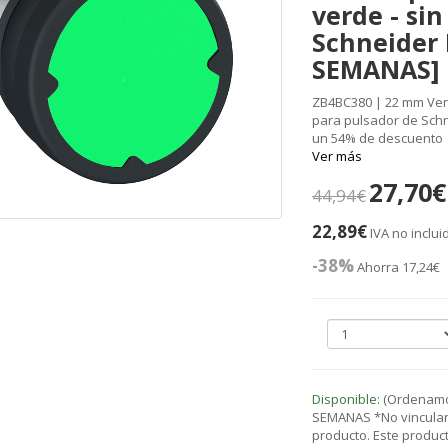
verde - si
Schneider 
SEMANAS]
ZB4BC380 | 22 mm Ve
para pulsador de Schne
un 54% de descuento
Ver más
27,70€
44,94€
22,89€
IVA no inclui
-38%
Ahorra 17,24€
Disponible:
(Ordenamos
SEMANAS *No vinculant
producto. Este product