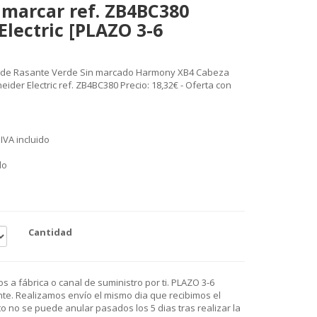
n marcar ref. ZB4BC380
Electric [PLAZO 3-6
rde Rasante Verde Sin marcado Harmony XB4 Cabeza
ider Electric ref. ZB4BC380 Precio: 18,32€ - Oferta con
IVA incluido
do
Cantidad
 a fábrica o canal de suministro por ti. PLAZO 3-6
e. Realizamos envío el mismo dia que recibimos el
o no se puede anular pasados los 5 dias tras realizar la