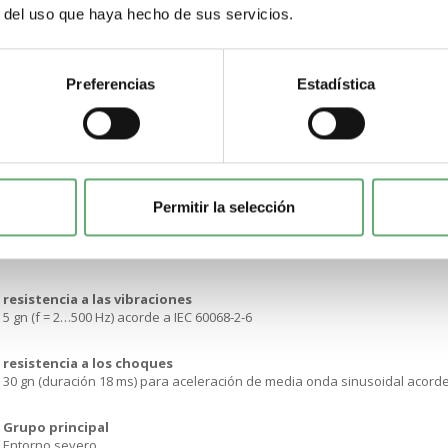
r del uso que haya hecho de sus servicios.
Tipo de operador
Retorno por muelle
Preferencias
Estadística
Perfil del operador
Verde Rasante. Sin marcado
Información adicional del operador
Montaje verticalMontaje horizontal
Permitir la selección
Durabilidad mecánica
10000000 ciclos
resistencia a las vibraciones
5 gn (f = 2…500 Hz) acorde a IEC 60068-2-6
resistencia a los choques
30 gn (duración 18 ms) para aceleración de media onda sinusoidal acorde
Grupo principal
Entorno severo