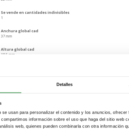
Se vende en cantidades indivisibles
1
Anchura global cad
37 mm
Altura global cad
18.5 mm
Profundidad global cad
37 mm
Detalles
Peso del producto
0.036 kg
s
clase de potección contra descargas eléctricas
Clase I acorde a IEC 61140
b se usan para personalizar el contenido y los anuncios, ofrecer
s, compartimos información sobre el uso que haga del sitio web 
Forma de la cabeza de señalización
 análisis web, quienes pueden combinarla con otra información q
Circular