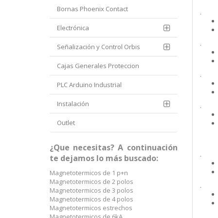
Bornas Phoenix Contact
.
Electrónica
.
Señalización y Control Orbis
Cajas Generales Proteccion
.
PLC Arduino Industrial
Instalación
.
Outlet
¿Que necesitas? A continuación
.
te dejamos lo más buscado:
Magnetotermicos de 1 p+n
Magnetotermicos de 2 polos
.
Magnetotermicos de 3 polos
Magnetotermicos de 4 polos
Magnetotermicos estrechos
Magnetotermicos de 6kA
.