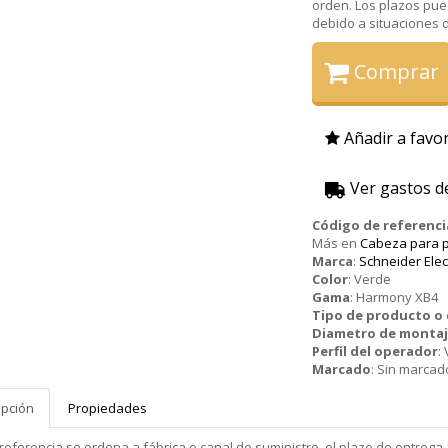
orden. Los plazos pue
debido a situaciones de
Comprar
Añadir a favor
Ver gastos d
Código de referenci
Más en
Cabeza para p
Marca
:
Schneider Elec
Color
:
Verde
Gama
:
Harmony XB4
Tipo de producto 
Diametro de monta
Perfil del operador
:
Marcado
:
Sin marcad
ipción
Propiedades
 referencia se ordena a fábrica o canal de suministro, el plazo de entr