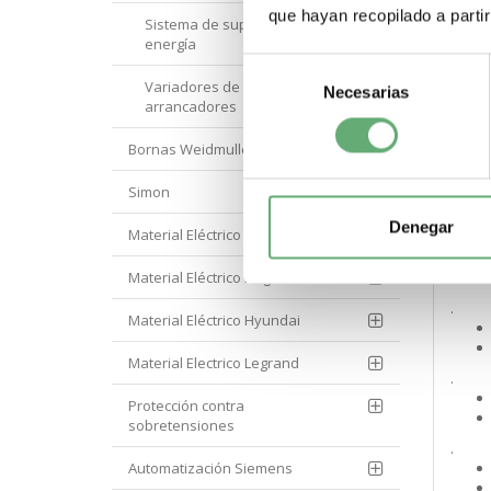
que hayan recopilado a parti
Sistema de supervisión de
.
energía
Selección
Variadores de velocidad y
Necesarias
de
.
arrancadores
consentimiento
Bornas Weidmuller
.
Simon
Denegar
Material Eléctrico Eaton
.
Material Eléctrico Hager
.
Material Eléctrico Hyundai
Material Electrico Legrand
.
Protección contra
sobretensiones
.
Automatización Siemens