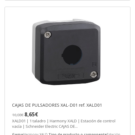
CAJAS DE PULSADORES XAL-D01 ref. XALD01
8,65€
16,08€
XALD01 | 1 taladro | Harmony XALD | Estación de control
vacía | Schneider Electric CAJAS DE...
Gama
Harmony XALD
Tipo de producto o componente
Estación