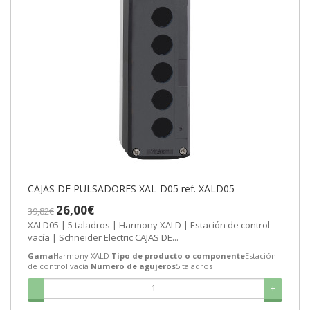
CAJAS DE PULSADORES XAL-D05 ref. XALD05
26,00€
39,82€
XALD05 | 5 taladros | Harmony XALD | Estación de control
vacía | Schneider Electric CAJAS DE...
Gama
Harmony XALD
Tipo de producto o componente
Estación
de control vacía
Numero de agujeros
5 taladros
-
+