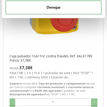
Denegar
Caja pulsador 1na+1nc contra fraudes Ref. XALK178E
Precio 37,38€.
37,38€
80,90€
XALK178E | 3 A | 10 A | 1 pulsador de seta | Red ''STOP'' 1
NO + 1 NC | Harmony XALK | Estación de...
Gama
Harmony XALK
Tipo de producto o componente
Estación
de control completa
Corriente nominal
3 A
Corriente termica
convencional
10 A
Perfil del operador
1 pulsador de seta
Descripción de operador
Red ''STOP'' 1 NO + 1 NC
-
+