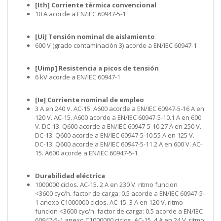
[Ith] Corriente térmica convencional
10 A acorde a EN/IEC 60947-5-1
.
[Ui] Tensión nominal de aislamiento
600 V (grado contaminación 3) acorde a EN/IEC 60947-1
.
[Uimp] Resistencia a picos de tensión
6 kV acorde a EN/IEC 60947-1
.
[Ie] Corriente nominal de empleo
3 A en 240 V. AC-15. A600 acorde a EN/IEC 60947-5-16 A en
120 V. AC-15. A600 acorde a EN/IEC 60947-5-10.1 A en 600
V. DC-13. Q600 acorde a EN/IEC 60947-5-10.27 A en 250 V.
DC-13. Q600 acorde a EN/IEC 60947-5-10.55 A en 125 V.
DC-13. Q600 acorde a EN/IEC 60947-5-11.2 A en 600 V. AC-
15. A600 acorde a EN/IEC 60947-5-1
.
Durabilidad eléctrica
1000000 ciclos. AC-15. 2 A en 230 V. ritmo funcion
<3600 cyc/h. factor de carga: 0.5 acorde a EN/IEC 60947-5-
1 anexo C1000000 ciclos. AC-15. 3 A en 120 V. ritmo
funcion <3600 cyc/h. factor de carga: 0.5 acorde a EN/IEC
60947-5-1 anexo C1000000 ciclos. AC-15. 4 A en 24 V. ritmo