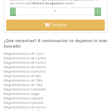
de control vacía
Numero de agujeros
1 taladro
-
+
Comprar
¿Que necesitas? A continuación te dejamos lo más
buscado:
Magnetotermicos de 1 p+n
Magnetotermicos de 2 polos
Magnetotermicos de 3 polos
Magnetotermicos de 4 polos
Magnetotermicos estrechos
Magnetotermicos de 6kA
Magnetotermicos de 10kA
Magnetotermicos de 16kA
Magnetotermicos Schneider
Magnetotermicos Hager
Magnetotermicos Legrand
Magnetotermicos Hyundai
Magnetotermicos de curva C