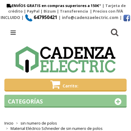
ENVÍOS GRATIS en compras superiores a 150€
* | Tarjeta de
IVA
crédito | PayPal |
Bizum
|
Transferencia
| Precios con
647950421
INCLUIDO |
| info@cadenzaelectric.com
|
Busc
Menú
Carrito
CATEGORÍAS
Inicio
sin numero de polos
Material Eléctrico Schneider de sin numero de polos