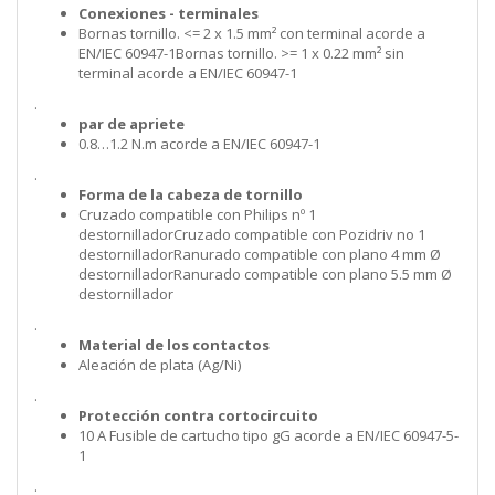
Conexiones - terminales
Bornas tornillo. <= 2 x 1.5 mm² con terminal acorde a
EN/IEC 60947-1Bornas tornillo. >= 1 x 0.22 mm² sin
terminal acorde a EN/IEC 60947-1
.
par de apriete
0.8…1.2 N.m acorde a EN/IEC 60947-1
.
Forma de la cabeza de tornillo
Cruzado compatible con Philips nº 1
destornilladorCruzado compatible con Pozidriv no 1
destornilladorRanurado compatible con plano 4 mm Ø
destornilladorRanurado compatible con plano 5.5 mm Ø
destornillador
.
Material de los contactos
Aleación de plata (Ag/Ni)
.
Protección contra cortocircuito
10 A Fusible de cartucho tipo gG acorde a EN/IEC 60947-5-
1
.