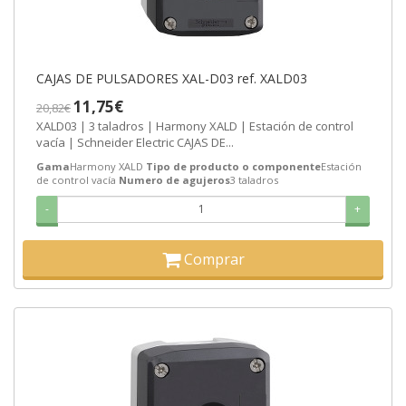
CAJAS DE PULSADORES XAL-D03 ref. XALD03
11,75€
20,82€
XALD03 | 3 taladros | Harmony XALD | Estación de control
vacía | Schneider Electric CAJAS DE...
Gama
Harmony XALD
Tipo de producto o componente
Estación
de control vacía
Numero de agujeros
3 taladros
-
+
Comprar