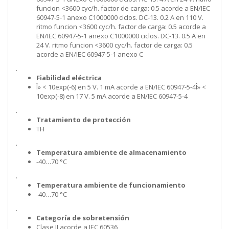
funcion <3600 cyc/h. factor de carga: 0.5 acorde a EN/IEC
60947-5-1 anexo C1000000 ciclos. DC-13. 0.2 A en 110 V.
ritmo funcion <3600 cyc/h. factor de carga: 0.5 acorde a
EN/IEC 60947-5-1 anexo C1000000 ciclos. DC-13. 0.5 A en
24 V. ritmo funcion <3600 cyc/h. factor de carga: 0.5
acorde a EN/IEC 60947-5-1 anexo C
.
Fiabilidad eléctrica
Î» < 10exp(-6) en 5 V. 1 mA acorde a EN/IEC 60947-5-4Î» <
10exp(-8) en 17 V. 5 mA acorde a EN/IEC 60947-5-4
.
Tratamiento de protección
TH
.
Temperatura ambiente de almacenamiento
-40…70 °C
.
Temperatura ambiente de funcionamiento
-40…70 °C
.
Categoría de sobretensión
Clase II acorde a IEC 60536