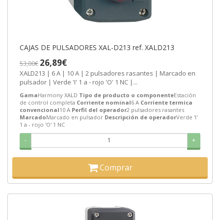
CAJAS DE PULSADORES XAL-D213 ref. XALD213
26,89€
53,00€
XALD213 | 6 A | 10 A | 2 pulsadores rasantes | Marcado en
pulsador | Verde 'I' 1 a - rojo 'O' 1 NC |...
Gama
Harmony XALD
Tipo de producto o componente
Estación
de control completa
Corriente nominal
6 A
Corriente termica
convencional
10 A
Perfil del operador
2 pulsadores rasantes
Marcado
Marcado en pulsador
Descripción de operador
Verde 'I'
1 a - rojo 'O' 1 NC
-
+
Comprar