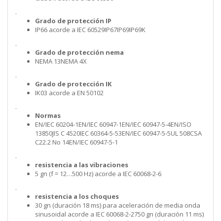
.
Grado de protección IP
IP66 acorde a IEC 60529IP67IP69IP69K
.
Grado de protección nema
NEMA 13NEMA 4X
.
Grado de protección IK
IK03 acorde a EN 50102
.
Normas
EN/IEC 60204-1EN/IEC 60947-1EN/IEC 60947-5-4EN/ISO
13850JIS C 4520IEC 60364-5-53EN/IEC 60947-5-5UL 508CSA
C22.2 No 14EN/IEC 60947-5-1
.
resistencia a las vibraciones
5 gn (f = 12…500 Hz) acorde a IEC 60068-2-6
.
resistencia a los choques
30 gn (duración 18 ms) para aceleración de media onda
sinusoidal acorde a IEC 60068-2-2750 gn (duración 11 ms)