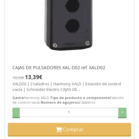
CAJAS DE PULSADORES XAL-D02 ref. XALD02
13,39€
18,06€
XALD02 | 2 taladros | Harmony XALD | Estación de control
vacía | Schneider Electric CAJAS DE...
Gama
Harmony XALD
Tipo de producto o componente
Estación
de control vacía
Numero de agujeros
2 taladros
-
+
Comprar