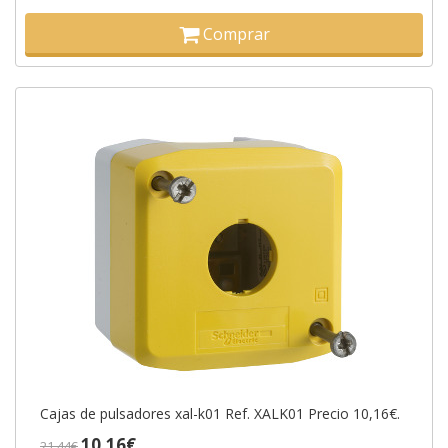
Comprar
Cajas de pulsadores xal-k01 Ref. XALK01 Precio 10,16€.
10,16€
21,44€