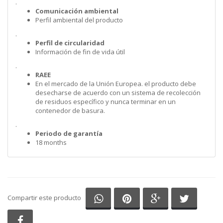
.
Comunicación ambiental
Perfil ambiental del producto
.
Perfil de circularidad
Información de fin de vida útil
.
RAEE
En el mercado de la Unión Europea. el producto debe
desecharse de acuerdo con un sistema de recolección
de residuos específico y nunca terminar en un
contenedor de basura.
.
Periodo de garantía
18 months
Compartir en Whatsapp
Compartir en Pinterest
Compartir en G
Comparti
Compartir este producto
Compartir en Facebook