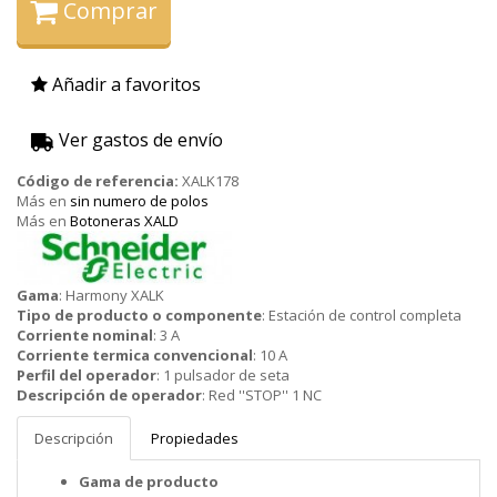
Comprar
Añadir a favoritos
Ver gastos de envío
Código de referencia:
XALK178
Más en
sin numero de polos
Más en
Botoneras XALD
Schneider
Gama
:
Harmony XALK
Tipo de producto o componente
:
Estación de control completa
Corriente nominal
:
3 A
Corriente termica convencional
:
10 A
Perfil del operador
:
1 pulsador de seta
Descripción de operador
:
Red ''STOP'' 1 NC
Descripción
Propiedades
Gama de producto