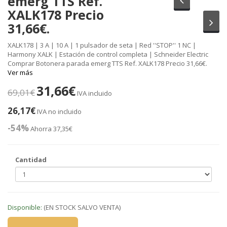
emerg TTS Ref.
XALK178 Precio
Sig
31,66€.
XALK178 | 3 A | 10 A | 1 pulsador de seta | Red ''STOP'' 1 NC |
Harmony XALK | Estación de control completa | Schneider Electric
Comprar Botonera parada emerg TTS Ref. XALK178 Precio 31,66€.
Ver más
31,66€
69,01€
IVA incluido
26,17€
IVA no incluido
-54%
Ahorra 37,35€
Cantidad
Disponible:
(EN STOCK SALVO VENTA)