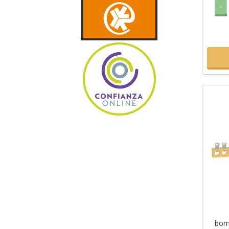
-
born