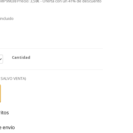
. MIP99038 Precio: 3,58€ - Oferta con un 41% de descuento
 incluido
o
Cantidad
 SALVO VENTA)
itos
e envío