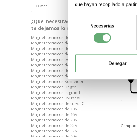
que hayan recopilado a parti
Outlet
.
Selección
¿Que necesitas? A continuación
Necesarias
de
te dejamos lo más buscado:
consentimiento
.
Magnetotermicos de 1 p+n
Magnetotermicos de 2 polos
Magnetotermicos de 3 polos
Magnetotermicos de 4 polos
Magnetotermicos estrechos
Denegar
Magnetotermicos de 6kA
Magnetotermicos de 10kA
Magnetotermicos de 16kA
Magnetotermicos Schneider
Magnetotermicos Hager
Magnetotermicos Legrand
Magnetotermicos Hyundai
Magnetotermicos de curva C
Magnetotermicos de 10A
Magnetotermicos de 16A
Magnetotermicos de 20A
Magnetotermicos de 25A
Compart
Magnetotermicos de 32A
Magnetotermicos de 40A