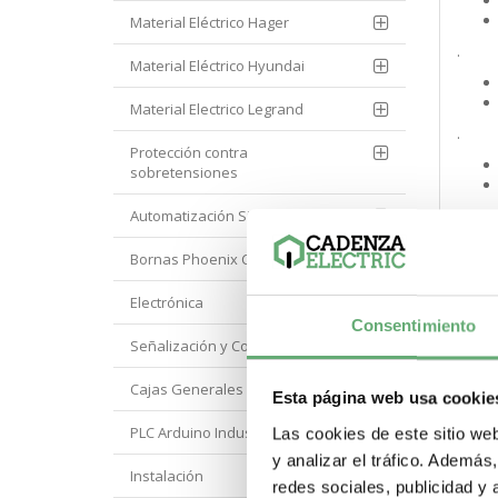
Material Eléctrico Hager
.
Material Eléctrico Hyundai
Material Electrico Legrand
.
Protección contra
sobretensiones
Automatización Siemens
.
Bornas Phoenix Contact
.
Electrónica
Consentimiento
Señalización y Control Orbis
.
Cajas Generales Proteccion
Esta página web usa cookie
PLC Arduino Industrial
Las cookies de este sitio we
y analizar el tráfico. Ademá
.
Instalación
redes sociales, publicidad y