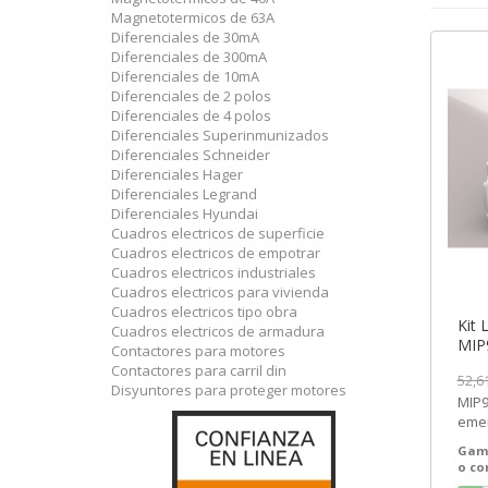
Magnetotermicos de 63A
Diferenciales de 30mA
Diferenciales de 300mA
Diferenciales de 10mA
Diferenciales de 2 polos
Diferenciales de 4 polos
Diferenciales Superinmunizados
Diferenciales Schneider
Diferenciales Hager
Diferenciales Legrand
Diferenciales Hyundai
Cuadros electricos de superficie
Cuadros electricos de empotrar
Cuadros electricos industriales
Cuadros electricos para vivienda
Cuadros electricos tipo obra
Kit 
Cuadros electricos de armadura
MIP9
Contactores para motores
[PL
Contactores para carril din
52,6
Disyuntores para proteger motores
MIP9
emer
ref.
Gam
Ofert
o c