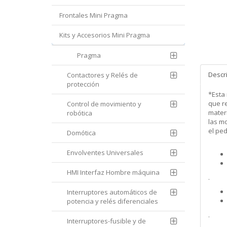
Frontales Mini Pragma
Kits y Accesorios Mini Pragma
Pragma
Descr
Contactores y Relés de
protección
*Esta
que re
Control de movimiento y
mater
robótica
las m
el pe
Domótica
Envolventes Universales
HMI Interfaz Hombre máquina
.
Interruptores automáticos de
potencia y relés diferenciales
.
Interruptores-fusible y de