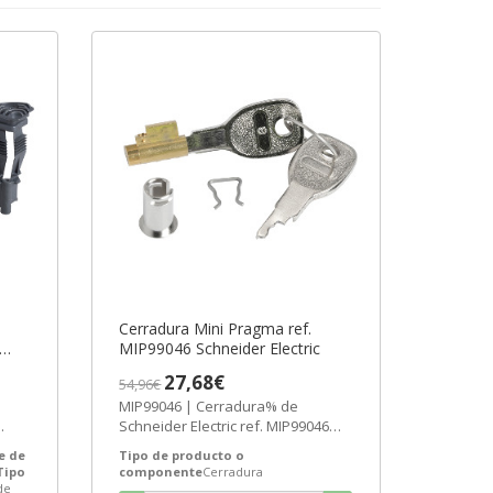
Cerradura Mini Pragma ref.
MIP99046 Schneider Electric
27,68€
54,96€
MIP99046 | Cerradura% de
Schneider Electric ref. MIP99046
ref.
Precio: 22,88€ - Oferta con un 53%
e de
Tipo de producto o
de...
Tipo
componente
Cerradura
de