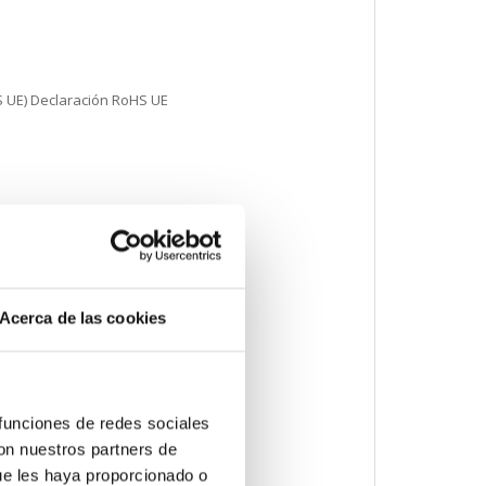
S UE) Declaración RoHS UE
Acerca de las cookies
ación informativa de sustancias
 funciones de redes sociales
con nuestros partners de
ue les haya proporcionado o