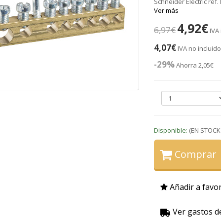
Schneider Electric ref
Ver más
4,92€
6,97€
IVA
4,07€
IVA no incluid
-29%
Ahorra 2,05€
Disponible:
(EN STOCK
Comprar
Añadir a favor
Ver gastos d