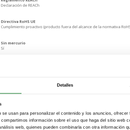
Reglamento REACh
Declaración de REACh
Directiva RoHS UE
Cumplimiento proactivo (producto fuera del alcance de la normativa RoH
Sin mercurio
Sí
Información sobre exenciones de RoHS
Sí
Detalles
Normativa de RoHS China
Declaración RoHS China Producto fuera del ámbito de RoHS China. Declar
s
Comunicación ambiental
Perfil ambiental del producto
b se usan para personalizar el contenido y los anuncios, ofrecer
s, compartimos información sobre el uso que haga del sitio web 
 análisis web, quienes pueden combinarla con otra información q
Perfil de circularidad