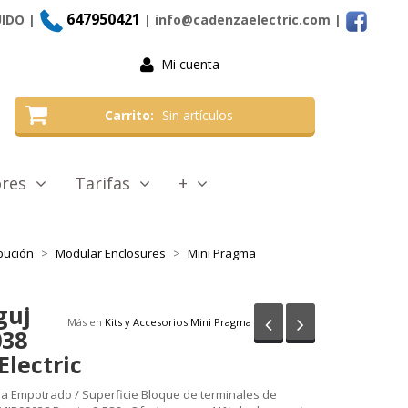
647950421
UIDO |
| info@cadenzaelectric.com
|
Mi cuenta
Carrito
Sin artículos
tores
Tarifas
+
bución
Modular Enclosures
Mini Pragma
guj
Anterior
Siguiente
Más en
Kits y Accesorios Mini Pragma
038
Electric
a Empotrado / Superficie Bloque de terminales de