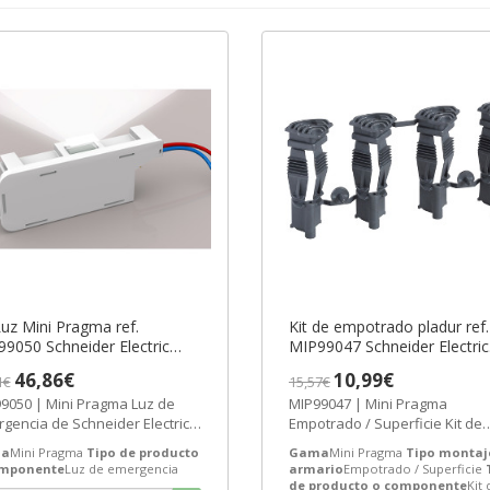
Luz Mini Pragma ref.
Kit de empotrado pladur ref.
9050 Schneider Electric
MIP99047 Schneider Electric
AZO 3-6 SEMANAS]
[PLAZO 3-6 SEMANAS]
46,86€
10,99€
1€
15,57€
9050 | Mini Pragma Luz de
MIP99047 | Mini Pragma
gencia de Schneider Electric
Empotrado / Superficie Kit de
 MIP99050 Precio: 34,08€ -
montaje de Schneider Electric 
a
Mini Pragma
Tipo de producto
Gama
Mini Pragma
Tipo montaj
a...
MIP99047...
omponente
Luz de emergencia
armario
Empotrado / Superficie
de producto o componente
Kit 