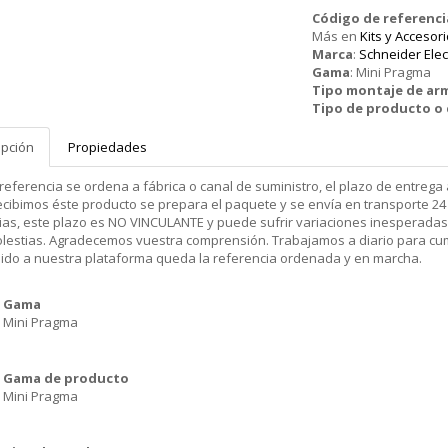
Código de referenci
Más en
Kits y Accesor
Marca
:
Schneider Elec
Gama
:
Mini Pragma
Tipo montaje de ar
Tipo de producto 
ipción
Propiedades
 referencia se ordena a fábrica o canal de suministro, el plazo de entr
cibimos éste producto se prepara el paquete y se envía en transporte 24 
ias, este plazo es NO VINCULANTE y puede sufrir variaciones inesperadas
olestias. Agradecemos vuestra comprensión. Trabajamos a diario para cu
dido a nuestra plataforma queda la referencia ordenada y en marcha.
Gama
Mini Pragma
Gama de producto
Mini Pragma