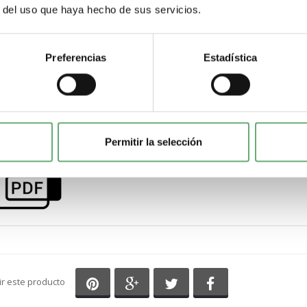
No se necesitan operaciones de reciclaje específicas
r del uso que haya hecho de sus servicios.
País de Origen
Preferencias
Estadística
ES
Periodo de garantía
18 months
Permitir la selección
Descarga la ficha tecnica haciendo click 
Compartir en Pinterest
Compartir en Google+
Compartir en Twitter
Compartir en Fa
ir este producto