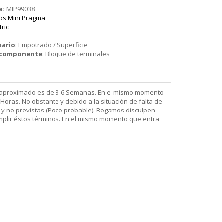
a:
MIP99038
ios Mini Pragma
tric
mario
:
Empotrado / Superficie
o componente
:
Bloque de terminales
ega aproximado es de 3-6 Semanas. En el mismo momento
Horas. No obstante y debido a la situación de falta de
 y no previstas (Poco probable). Rogamos disculpen
mplir éstos términos. En el mismo momento que entra