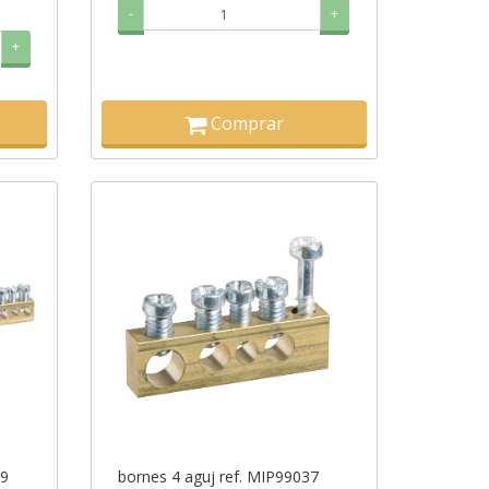
-
+
+
Comprar
39
bornes 4 aguj ref. MIP99037