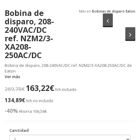
Bobina de
Más en
Bobinas de disparo Eaton
disparo, 208-
Anterior
240VAC/DC
Sig
ref. NZM2/3-
XA208-
250AC/DC
Bobina de disparo, 208-240VAC/DC ref. NZM2/3-XA208-250AC/DC de
Eaton
Ver más
163,22€
269,78€
IVA incluido
134,89€
IVA no incluido
-40%
Ahorra 106,56€
Cantidad