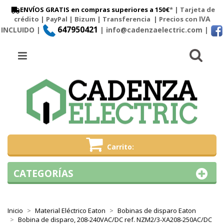
ENVÍOS GRATIS en compras superiores a 150€
* | Tarjeta de
IVA
crédito | PayPal |
Bizum
|
Transferencia
| Precios con
647950421
INCLUIDO |
| info@cadenzaelectric.com
|
Busc
Menú
Carrito
CATEGORÍAS
Inicio
Material Eléctrico Eaton
Bobinas de disparo Eaton
Bobina de disparo, 208-240VAC/DC ref. NZM2/3-XA208-250AC/DC