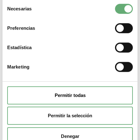
Selección
Necesarias
de
consentimiento
Preferencias
Estadística
Marketing
Bobina de mínima, 208-240VAC ref. NZM1-XU208-
240AC
Permitir todas
219,09€
362,13€
Bobina de mínima, 208-240VAC ref. NZM1-XU208-240AC de
Permitir la selección
Eaton
-
+
Denegar