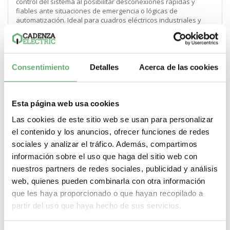
control del sistema al posibilitar desconexiones rápidas y
fiables ante situaciones de emergencia o lógicas de
automatización. Ideal para cuadros eléctricos industriales y
comerciales donde se requiere integración con sistemas de
control, relés de protección o PLC, aportando una solución
compacta, robusta y fácil de integrar en la aparamenta
existente.
Encuentra la documentación de este producto de Eaton en el
Consentimiento
Detalles
Acerca de las cookies
siguiente enlace:
https://www.eaton.com/es/es-es/skuPage.259763.html
Cadenza Electric. Tu proveedor de confizanza.
Esta página web usa cookies
Las cookies de este sitio web se usan para personalizar
el contenido y los anuncios, ofrecer funciones de redes
sociales y analizar el tráfico. Además, compartimos
Compartir en Whatsapp
Compartir en Pinterest
Compartir en G
Comparti
Compartir este producto
información sobre el uso que haga del sitio web con
Compartir en Facebook
nuestros partners de redes sociales, publicidad y análisis
web, quienes pueden combinarla con otra información
que les haya proporcionado o que hayan recopilado a
partir del uso que haya hecho de sus servicios.