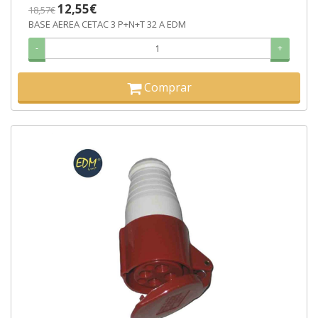
12,55€
18,57€
BASE AEREA CETAC 3 P+N+T 32 A EDM
-
+
Comprar