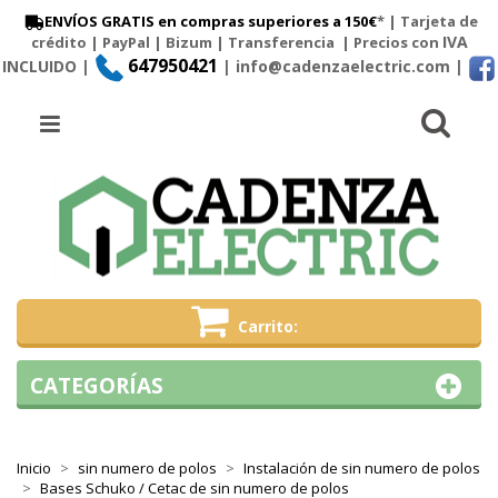
ENVÍOS GRATIS en compras superiores a 150€
* | Tarjeta de
IVA
crédito | PayPal |
Bizum
|
Transferencia
| Precios con
647950421
INCLUIDO |
| info@cadenzaelectric.com
|
Busc
Menú
Carrito
CATEGORÍAS
Inicio
sin numero de polos
Instalación de sin numero de polos
Bases Schuko / Cetac de sin numero de polos