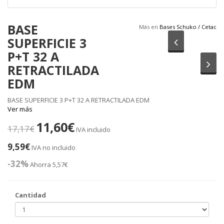
BASE
Más en
Bases Schuko / Cetac
SUPERFICIE 3
Anterior
P+T 32 A
Sig
RETRACTILADA
EDM
BASE SUPERFICIE 3 P+T 32 A RETRACTILADA EDM
Ver más
11,60€
17,17€
IVA incluido
9,59€
IVA no incluido
-32%
Ahorra 5,57€
Cantidad