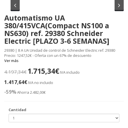
Anterior
Sig
Automatismo UA
380/415VCA(Compact NS100 a
NS630) ref. 29380 Schneider
Electric [PLAZO 3-6 SEMANAS]
29380 | 8 A UA Unidad de control de Schneider Electric ref. 29380
Precio: 1247,52€ - Oferta con un 67% de descuento
Ver más
1.715,34€
4.197,34€
IVA incluido
1.417,64€
IVA no incluido
-59%
Ahorra 2.482,00€
Cantidad