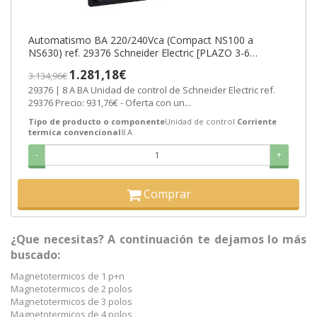
Automatismo BA 220/240Vca (Compact NS100 a
NS630) ref. 29376 Schneider Electric [PLAZO 3-6
SEMANAS]
1.281,18€
3.134,96€
29376 | 8 A BA Unidad de control de Schneider Electric ref.
29376 Precio: 931,76€ - Oferta con un...
Tipo de producto o componente
Unidad de control
Corriente
termica convencional
8 A
-
+
Comprar
¿Que necesitas? A continuación te dejamos lo más
buscado:
Magnetotermicos de 1 p+n
Magnetotermicos de 2 polos
Magnetotermicos de 3 polos
Magnetotermicos de 4 polos