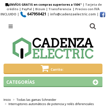
ENVÍOS GRATIS en compras superiores a 150€
* | Tarjeta de
IVA
crédito | PayPal |
Bizum
|
Transferencia
| Precios con
647950421
INCLUIDO |
| info@cadenzaelectric.com
|
Busc
Menú
Carrito
CATEGORÍAS
Inicio
Todas las gamas Schneider
Interruptores automáticos de potencia y relés diferenciales