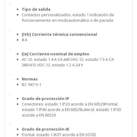
.
Tipo de salida
Contactos personalizados. estado 1 indicación de
funcionamiento en modoautomático o de parada
.
[Ith] Corriente térmica convencional
8 A
.
[Ie] Corriente nominal de empleo
AC-12. estado 1 4 A CA 440 VAC-12. estado 1 5 A CA
380/415 VDC-13. estado 1 2 A 24 V
.
Normas
IEC 947-5-1
.
Grado de protección IP
Conectores. estado 1 IP20 acorde a EN 60529Frontal.
estado 1 IP40 acorde a EN 60529Lateral. estado 1 IP30
acorde a EN 60529
.
Grado de protección IK
Frontal. estado 1 IK07 acorde a EN 50102