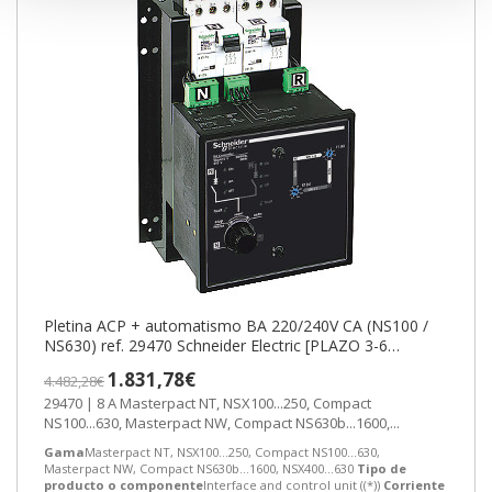
Pletina ACP + automatismo BA 220/240V CA (NS100 /
NS630) ref. 29470 Schneider Electric [PLAZO 3-6
SEMANAS]
1.831,78€
4.482,28€
29470 | 8 A Masterpact NT, NSX100...250, Compact
NS100...630, Masterpact NW, Compact NS630b...1600,...
Gama
Masterpact NT, NSX100...250, Compact NS100...630,
Masterpact NW, Compact NS630b...1600, NSX400...630
Tipo de
producto o componente
Interface and control unit ((*))
Corriente