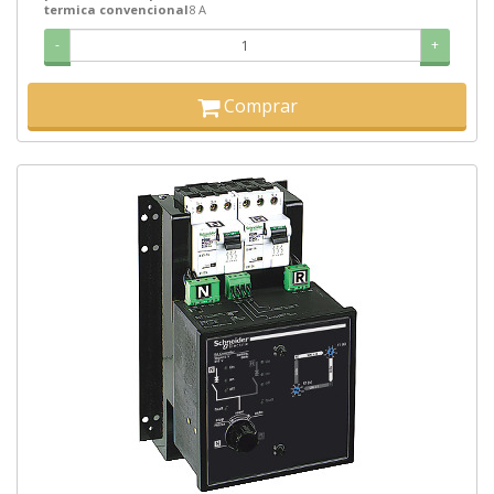
termica convencional
8 A
-
+
Comprar