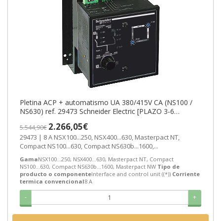
Pletina ACP + automatismo UA 380/415V CA (NS100 /
NS630) ref. 29473 Schneider Electric [PLAZO 3-6
SEMANAS]
2.266,05€
5.544,90€
29473 | 8 A NSX100...250, NSX400...630, Masterpact NT,
Compact NS100...630, Compact NS630b...1600,...
Gama
NSX100...250, NSX400...630, Masterpact NT, Compact
NS100...630, Compact NS630b...1600, Masterpact NW
Tipo de
producto o componente
Interface and control unit ((*))
Corriente
termica convencional
8 A
-
+