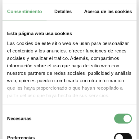
29472 | 8 A NSX100...250, Compact NS100...630, Masterpact
NW, Masterpact NTNSX400...630, Compact...
Consentimiento
Detalles
Acerca de las cookies
Gama
NSX100...250, Compact NS100...630, Masterpact NW,
Masterpact NTNSX400...630, Compact NS630b...1600
Tipo de
producto o componente
Interface and control unit ((*))
Corriente
termica convencional
8 A
Esta página web usa cookies
-
+
Las cookies de este sitio web se usan para personalizar
el contenido y los anuncios, ofrecer funciones de redes
Comprar
sociales y analizar el tráfico. Además, compartimos
información sobre el uso que haga del sitio web con
nuestros partners de redes sociales, publicidad y análisis
web, quienes pueden combinarla con otra información
que les haya proporcionado o que hayan recopilado a
partir del uso que haya hecho de sus servicios.
Selección
Necesarias
de
consentimiento
Preferencias