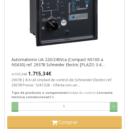
Automatismo UA 220/240Vca (Compact NS100 a
NS630) ref. 29378 Schneider Electric [PLAZO 3-6
SEMANAS]
1.715,34€
4.197,34€
29378 | 8 A UA Unidad de control de Schneider Electric ref.
29378 Precio: 1247,52€ - Oferta con un...
Tipo de producto o componente
Unidad de control
Corriente
termica convencional
8 A
-
+
Comprar