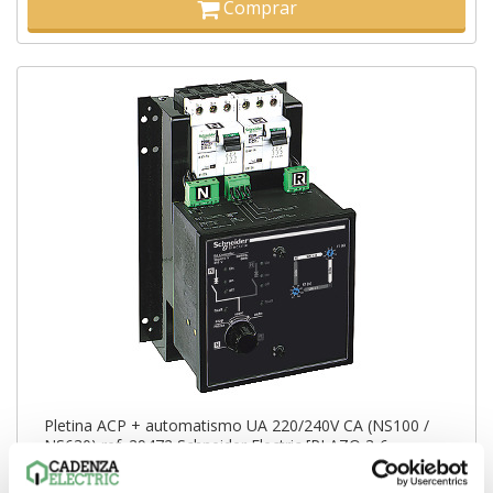
Comprar
Pletina ACP + automatismo UA 220/240V CA (NS100 /
NS630) ref. 29472 Schneider Electric [PLAZO 3-6
SEMANAS]
2.266,05€
5.544,90€