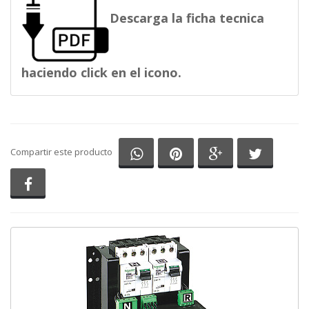
Descarga la ficha tecnica
haciendo click en el icono.
Compartir en Whatsapp
Compartir en Pinterest
Compartir en G
Comparti
Compartir este producto
Compartir en Facebook