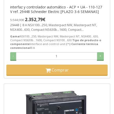
interfaz y controlador automático - ACP + UA - 110-127
V ref. 29448 Schneider Electric [PLAZO 3-6 SEMANAS]
2.352,79€
5.544,90€
29448 | 8 A NSX100...250, Masterpact NW, Masterpact NT,
NSX400...630, Compact NS630b...1600, Compact...
Gama
NSX100...250, Masterpact NW, Masterpact NT, NSX400...630,
Compact NS630b...1600, Compact NS100...630
Tipo de producto o
componente
Interface and control unit ((*))
Corriente termica
convencional
8 A
-
+
Comprar