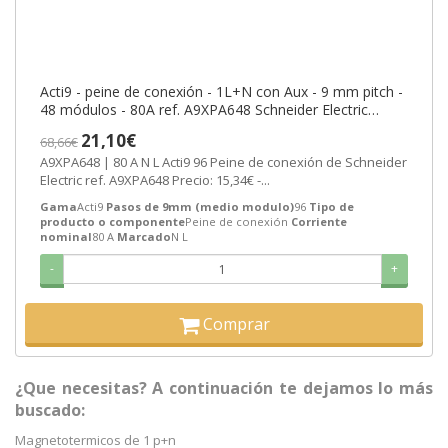
Acti9 - peine de conexión - 1L+N con Aux - 9 mm pitch -
48 módulos - 80A ref. A9XPA648 Schneider Electric
[PLAZO 3-6 SEMANAS]
21,10€
68,66€
A9XPA648 | 80 A N L Acti9 96 Peine de conexión de Schneider
Electric ref. A9XPA648 Precio: 15,34€ -...
Gama
Acti9
Pasos de 9mm (medio modulo)
96
Tipo de
producto o componente
Peine de conexión
Corriente
nominal
80 A
Marcado
N L
-
+
Comprar
¿Que necesitas? A continuación te dejamos lo más
buscado:
Magnetotermicos de 1 p+n