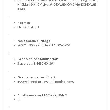
Acti 9 C40Acti 9 C40 VigiActi 9 iDPNActi 9 iDPN VigiMulti 9
N40Multi 9 N40 VigiActi9 iC40Acti9 iCV40 Vigi iCG40Acti9
iID40
.
normas
EN/IEC 60439-1
.
resistencia al fuego
960 °C ( 30 s ) acorde a IEC 60695-2-1
.
Grado de contaminación
3 acorde a EN/IEC 60439-1
.
Grado de protección IP
IP20 with end-pieces and tooth covers
.
Conforme con REACh sin SVHC
Sí
.