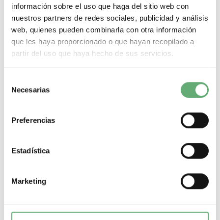
información sobre el uso que haga del sitio web con
-
+
nuestros partners de redes sociales, publicidad y análisis
web, quienes pueden combinarla con otra información
Comprar
que les haya proporcionado o que hayan recopilado a
partir del uso que haya hecho de sus servicios.
Selección
Necesarias
de
consentimiento
Preferencias
Estadística
Marketing