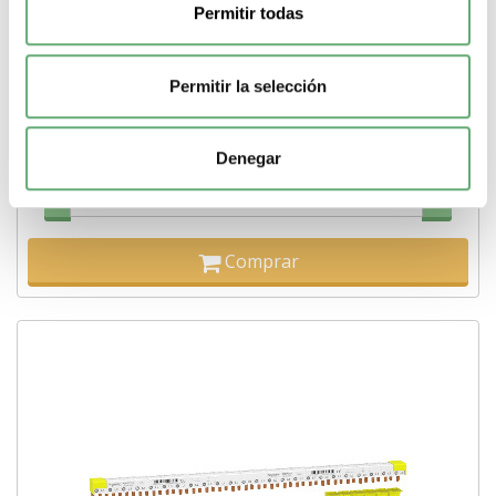
Acti9 - pente de ligação - 3P+N - 48 módulos - 80A ref.
Permitir todas
A9XPC748 Schneider Electric [PLAZO 3-6 SEMANAS]
30,74€
100,04€
A9XPC748 | 80 A N L1 N L2 N L3 Acti9 96 Peine de conexión de
Permitir la selección
Schneider Electric ref. A9XPC748...
Gama
Acti9
Pasos de 9mm (medio modulo)
96
Tipo de
producto o componente
Peine de conexión
Corriente
Denegar
nominal
80 A
Marcado
N L1 N L2 N L3
-
+
Comprar