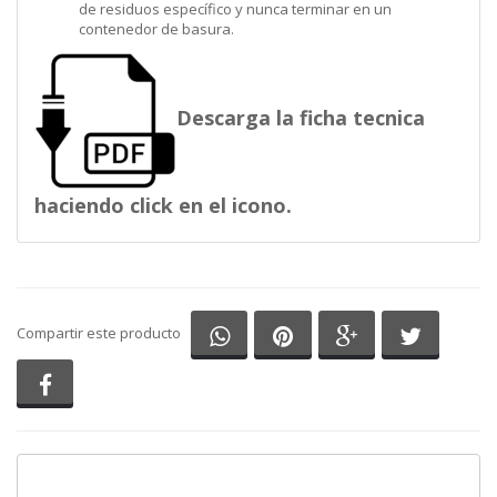
de residuos específico y nunca terminar en un
contenedor de basura.
Descarga la ficha tecnica
haciendo click en el icono.
Compartir en Whatsapp
Compartir en Pinterest
Compartir en G
Comparti
Compartir este producto
Compartir en Facebook