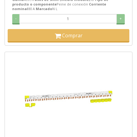
producto o componente
Peine de conexión
Corriente
nominal
80 A
Marcado
N L
-
+
Comprar