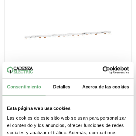
Consentimiento
Detalles
Acerca de las cookies
Acti9 - peine de conexión - 1L+N con Aux y Vigi - 9 mm
pitch - 48 módulos ref. A9XPV648 Schneider Electric
[PLAZO 3-6 SEMANAS]
21,67€
70,53€
Esta página web usa cookies
A9XPV648 | 80 A N L Acti9 96 Peine de conexión de Schneider
Electric ref. A9XPV648 Precio: 15,76€ -...
Las cookies de este sitio web se usan para personalizar
Gama
Acti9
Pasos de 9mm (medio modulo)
96
Tipo de
el contenido y los anuncios, ofrecer funciones de redes
producto o componente
Peine de conexión
Corriente
nominal
80 A
Marcado
N L
sociales y analizar el tráfico. Además, compartimos