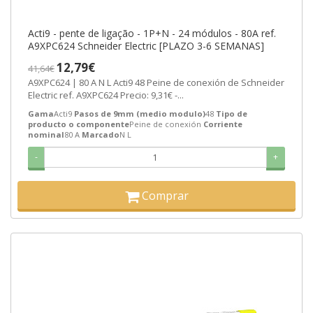
Acti9 - pente de ligação - 1P+N - 24 módulos - 80A ref.
A9XPC624 Schneider Electric [PLAZO 3-6 SEMANAS]
12,79€
41,64€
A9XPC624 | 80 A N L Acti9 48 Peine de conexión de Schneider
Electric ref. A9XPC624 Precio: 9,31€ -...
Gama
Acti9
Pasos de 9mm (medio modulo)
48
Tipo de
producto o componente
Peine de conexión
Corriente
nominal
80 A
Marcado
N L
-
+
Comprar