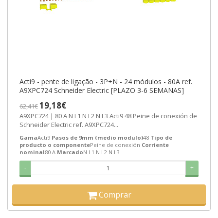
Acti9 - pente de ligação - 3P+N - 24 módulos - 80A ref.
A9XPC724 Schneider Electric [PLAZO 3-6 SEMANAS]
19,18€
62,41€
A9XPC724 | 80 A N L1 N L2 N L3 Acti9 48 Peine de conexión de
Schneider Electric ref. A9XPC724...
Gama
Acti9
Pasos de 9mm (medio modulo)
48
Tipo de
producto o componente
Peine de conexión
Corriente
nominal
80 A
Marcado
N L1 N L2 N L3
-
+
Comprar