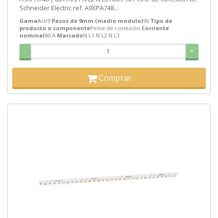
Schneider Electric ref. A9XPA748...
Gama
Acti9
Pasos de 9mm (medio modulo)
96
Tipo de
producto o componente
Peine de conexión
Corriente
nominal
80 A
Marcado
N L1 N L2 N L3
-
+
Comprar