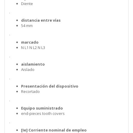
Diente
.
distancia entre vías
54 mm
.
marcado
N L1 N L2 N L3
.
aislamiento
Aislado
.
Presentación del dispositivo
Recortado
.
Equipo suministrado
end-pieces tooth covers
.
[Ie] Corriente nominal de empleo