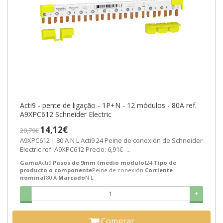
Acti9 - pente de ligação - 1P+N - 12 módulos - 80A ref.
A9XPC612 Schneider Electric
14,12€
20,79€
A9XPC612 | 80 A N L Acti9 24 Peine de conexión de Schneider
Electric ref. A9XPC612 Precio: 6,91€ -...
Gama
Acti9
Pasos de 9mm (medio modulo)
24
Tipo de
producto o componente
Peine de conexión
Corriente
nominal
80 A
Marcado
N L
-
+
Comprar