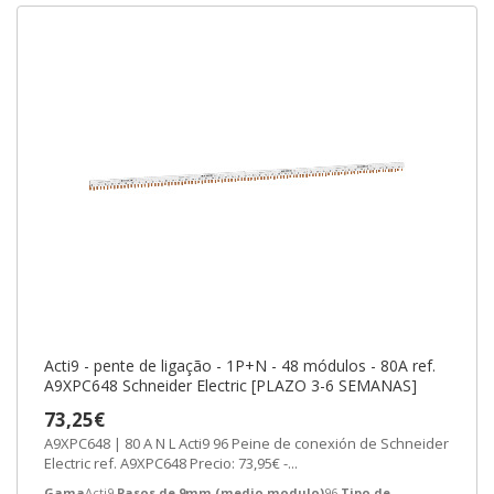
Acti9 - pente de ligação - 1P+N - 48 módulos - 80A ref.
A9XPC648 Schneider Electric [PLAZO 3-6 SEMANAS]
73,25€
A9XPC648 | 80 A N L Acti9 96 Peine de conexión de Schneider
Electric ref. A9XPC648 Precio: 73,95€ -...
Gama
Acti9
Pasos de 9mm (medio modulo)
96
Tipo de