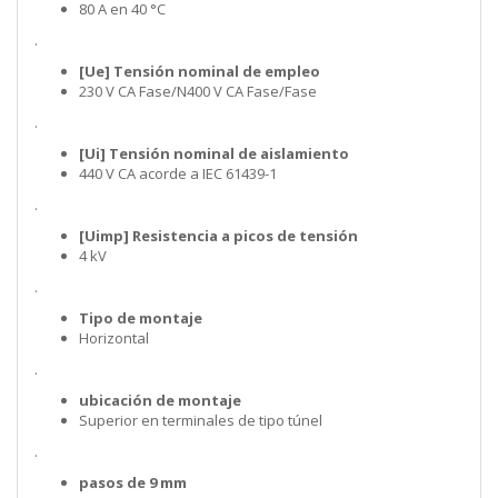
80 A en 40 °C
.
[Ue] Tensión nominal de empleo
230 V CA Fase/N400 V CA Fase/Fase
.
[Ui] Tensión nominal de aislamiento
440 V CA acorde a IEC 61439-1
.
[Uimp] Resistencia a picos de tensión
4 kV
.
Tipo de montaje
Horizontal
.
ubicación de montaje
Superior en terminales de tipo túnel
.
pasos de 9 mm