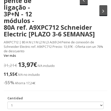
pente de
ligação -
Sig
3P+N - 12
módulos -
80A ref. A9XPC712 Schneider
Electric [PLAZO 3-6 SEMANAS]
A9XPC712 | 80 A N L1 N L2 N L3 Acti9 24 Peine de conexión de
Schneider Electric ref. A9XPC712 Precio: 13,97€ - Oferta con un 76%
de descuento
Ver más
13,97€
31,21€
IVA incluido
11,55€
IVA no incluido
-55%
Ahorra 17,24€
Cantidad