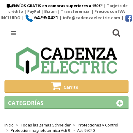
ENVÍOS GRATIS en compras superiores a 150€
* | Tarjeta de
IVA
crédito | PayPal |
Bizum
|
Transferencia
| Precios con
647950421
INCLUIDO |
| info@cadenzaelectric.com
|
Busc
Menú
Carrito
CATEGORÍAS
Inicio
Todas las gamas Schneider
Protecciones y Control
Protección magnetotérmica Acti 9
Acti 9 iC40