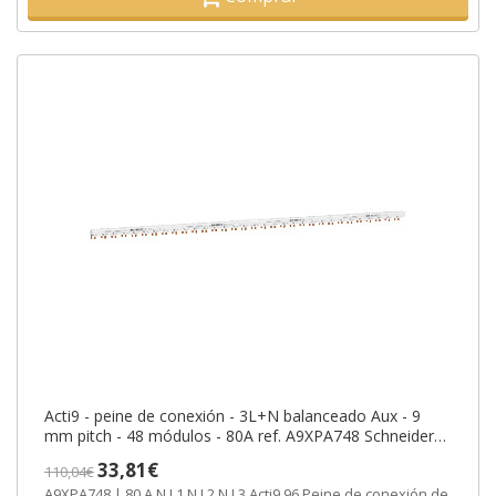
Acti9 - peine de conexión - 3L+N balanceado Aux - 9
mm pitch - 48 módulos - 80A ref. A9XPA748 Schneider
Electric [PLAZO 8-15 DIA
33,81€
110,04€
A9XPA748 | 80 A N L1 N L2 N L3 Acti9 96 Peine de conexión de