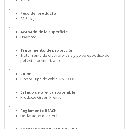
.
Peso del producto
25.24 kg
.
Acabado de la superficie
LisoMate
.
Tratamiento de protección
Tratamiento de electroforesis y polvo epoxídico de
poliéster polimerizado
.
Color
Blanco - tipo de cable: RAL 9001)
.
Estado de oferta sostenible
Producto Green Premium
.
Reglamento REACh
Declaración de REACh
.
Conforme con REACh sin SVHC