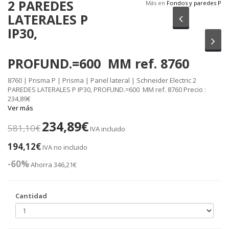
2 PAREDES
Más en
Fondos y paredes P
LATERALES P
Anterior
IP30,
Sig
PROFUND.=600 MM ref. 8760
8760 | Prisma P | Prisma | Panel lateral | Schneider Electric 2
PAREDES LATERALES P IP30, PROFUND.=600 MM ref. 8760 Precio :
234,89€
Ver más
234,89€
581,10€
IVA incluido
194,12€
IVA no incluido
-60%
Ahorra 346,21€
Cantidad