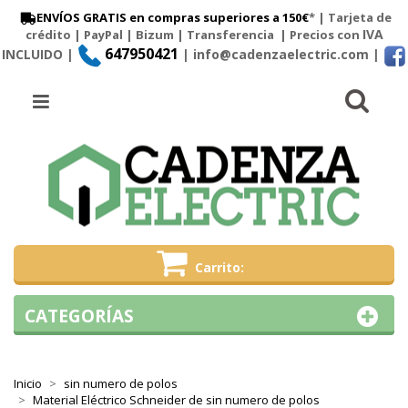
ENVÍOS GRATIS en compras superiores a 150€
* | Tarjeta de
IVA
crédito | PayPal |
Bizum
|
Transferencia
| Precios con
647950421
INCLUIDO |
| info@cadenzaelectric.com
|
Busc
Menú
Carrito
CATEGORÍAS
Inicio
sin numero de polos
Material Eléctrico Schneider de sin numero de polos