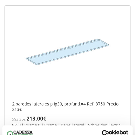
2 paredes laterales p ip30, profund.=4 Ref. 8750 Precio
213€.
213,00€
593,36€
8750 | Prisma P | Prisma | Panel lateral | Schneider Electric
Comprar 2 paredes laterales p ip30,...