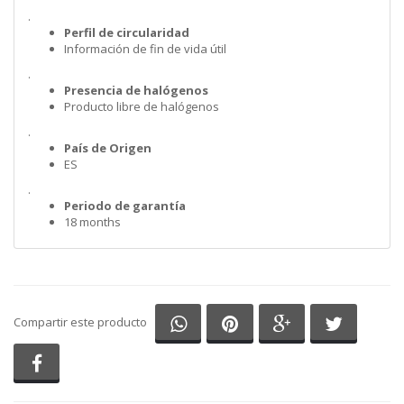
.
Perfil de circularidad
Información de fin de vida útil
.
Presencia de halógenos
Producto libre de halógenos
.
País de Origen
ES
.
Periodo de garantía
18 months
Compartir en Whatsapp
Compartir en Pinterest
Compartir en G
Comparti
Compartir este producto
Compartir en Facebook