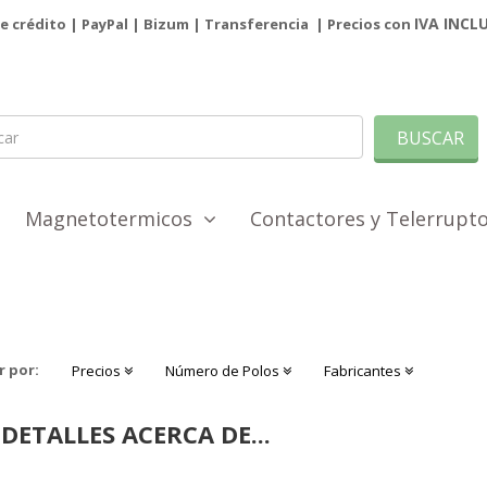
IVA INCL
de crédito | PayPal |
Bizum
|
Transferencia
| Precios con
BUSCAR
Magnetotermicos
Contactores y Telerrup
r por:
Precios
Número de Polos
Fabricantes
DETALLES ACERCA DE...