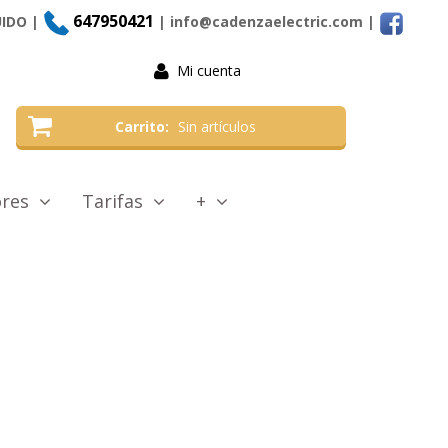
647950421
UIDO |
| info@cadenzaelectric.com
|
Mi cuenta
Carrito
Sin artículos
tores
Tarifas
+