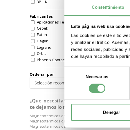
3P + N
Consentimiento
3P + NC
3P+N
Fabricantes
4P
Aplicaciones Tecnologicas
Esta página web usa cookie
4P 3R
Cebek
sin numero de polos
Eaton
Las cookies de este sitio we
Valido para 3 y 4P
Hager
y analizar el tráfico. Ademá
Otras familias
Legrand
redes sociales, publicidad y
Orbis
que hayan recopilado a parti
Phoenix Contact
Schneider
Selección
Schneider Electric
Ordenar por
Necesarias
de
Siemens
consentimiento
Simon
Weidmuller
HyundaI Electric
¿Que necesitas? A continuación
Industrial Shields
te dejamos lo más buscado:
Pinazo
Denegar
Magnetotermicos de 1 p+n
Telemecanique (Schneider)
Magnetotermicos de 2 polos
Otros fabricantes
Magnetotermicos de 3 polos