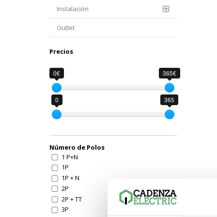
Instalación
Outlet
Precios
0€
365€
0
365
Número de Polos
1 P+N
1P
1P + N
2P
2P + TT
3P