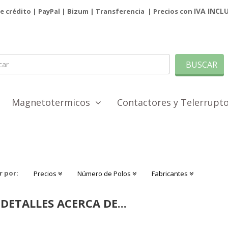
IVA INCL
de crédito | PayPal |
Bizum
|
Transferencia
| Precios con
BUSCAR
Magnetotermicos
Contactores y Telerrup
r por:
Precios
Número de Polos
Fabricantes
DETALLES ACERCA DE...