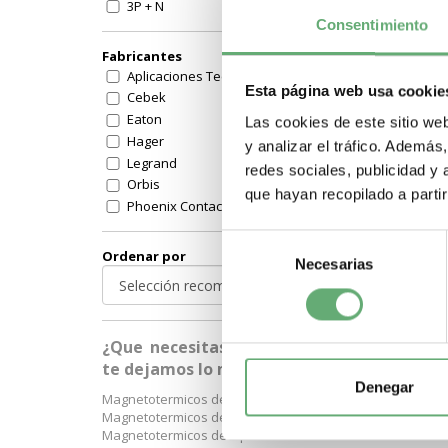
3P + N
Consentimiento
3P + NC
3P+N
Fabricantes
4P
Aplicaciones Tecnologicas
Esta página web usa cookie
4P 3R
Cebek
sin numero de polos
Eaton
Las cookies de este sitio we
Valido para 3 y 4P
Hager
y analizar el tráfico. Ademá
Otras familias
Legrand
redes sociales, publicidad y
Orbis
que hayan recopilado a parti
Phoenix Contact
Schneider
Selección
Schneider Electric
Ordenar por
Necesarias
de
Siemens
consentimiento
Simon
Weidmuller
HyundaI Electric
¿Que necesitas? A continuación
Industrial Shields
te dejamos lo más buscado:
Pinazo
Denegar
Magnetotermicos de 1 p+n
Telemecanique (Schneider)
Magnetotermicos de 2 polos
Otros fabricantes
Magnetotermicos de 3 polos