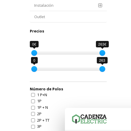
Instalación
Outlet
Precios
0€
263€
0
263
Número de Polos
1 P+N
1P
1P + N
2P
2P + TT
3P