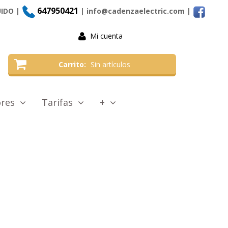
647950421
UIDO |
| info@cadenzaelectric.com
|
Mi cuenta
Carrito
Sin artículos
tores
Tarifas
+