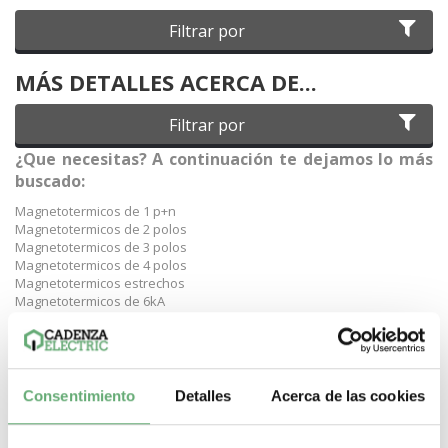
Filtrar por
MÁS DETALLES ACERCA DE...
Filtrar por
¿Que necesitas? A continuación te dejamos lo más
buscado:
Magnetotermicos de 1 p+n
Magnetotermicos de 2 polos
Magnetotermicos de 3 polos
Magnetotermicos de 4 polos
Magnetotermicos estrechos
Magnetotermicos de 6kA
Magnetotermicos de 10kA
Magnetotermicos de 16kA
Magnetotermicos Schneider
Magnetotermicos Hager
Magnetotermicos Legrand
Consentimiento
Detalles
Acerca de las cookies
Magnetotermicos Hyundai
Magnetotermicos de curva C
Magnetotermicos de 10A