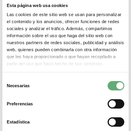
Magnetotermicos de 16A
Esta página web usa cookies
Magnetotermicos de 20A
Las cookies de este sitio web se usan para personalizar
Magnetotermicos de 25A
Magnetotermicos de 32A
el contenido y los anuncios, ofrecer funciones de redes
Magnetotermicos de 40A
sociales y analizar el tráfico. Además, compartimos
Magnetotermicos de 63A
información sobre el uso que haga del sitio web con
Diferenciales de 30mA
Diferenciales de 300mA
nuestros partners de redes sociales, publicidad y análisis
Diferenciales de 10mA
web, quienes pueden combinarla con otra información
Diferenciales de 2 polos
que les haya proporcionado o que hayan recopilado a
Diferenciales de 4 polos
Diferenciales Superinmunizados
partir del uso que haya hecho de sus servicios.
Diferenciales Schneider
Diferenciales Hager
Diferenciales Legrand
Selección
Diferenciales Hyundai
Necesarias
de
Cuadros electricos de superficie
consentimiento
Cuadros electricos de empotrar
Cuadros electricos industriales
Preferencias
Cuadros electricos para vivienda
Cuadros electricos tipo obra
Cuadros electricos de armadura
Contactores para motores
Estadística
Contactores para carril din
Disyuntores para proteger motores