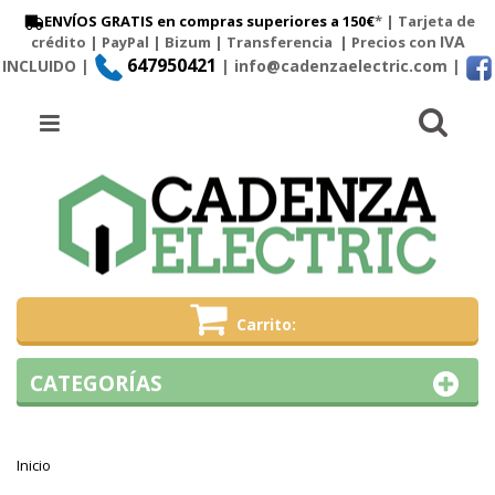
ENVÍOS GRATIS en compras superiores a 150€
* | Tarjeta de
IVA
crédito | PayPal |
Bizum
|
Transferencia
| Precios con
647950421
INCLUIDO |
| info@cadenzaelectric.com
|
Busc
Menú
Carrito
CATEGORÍAS
Inicio