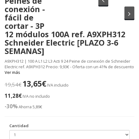
Peines de
conexión -
Sig
fácil de
cortar - 3P
12 módulos 100A ref. A9XPH312
Schneider Electric [PLAZO 3-6
SEMANAS]
A9XPH312 | 100 A L1 L2 L3 Acti 9 24 Peine de conexión de Schneider
Electric ref. A9XPH312 Precio: 9,93€ - Oferta con un 41% de descuento
Ver más
13,65€
19,54€
IVA incluido
11,28€
IVA no incluido
-30%
Ahorra 5,89€
Cantidad