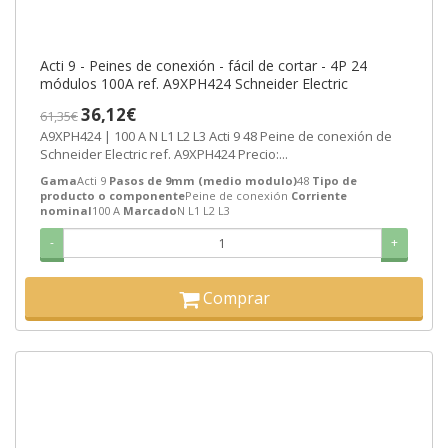
Acti 9 - Peines de conexión - fácil de cortar - 4P 24
módulos 100A ref. A9XPH424 Schneider Electric
36,12€
61,35€
A9XPH424 | 100 A N L1 L2 L3 Acti 9 48 Peine de conexión de
Schneider Electric ref. A9XPH424 Precio:...
Gama
Acti 9
Pasos de 9mm (medio modulo)
48
Tipo de
producto o componente
Peine de conexión
Corriente
nominal
100 A
Marcado
N L1 L2 L3
-
+
Comprar