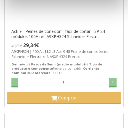
Acti 9 - Peines de conexión - fácil de cortar - 3P 24
módulos 100A ref. A9XPH324 Schneider Electric
29,34€
49,89€
A9XPH324 | 100 A L1 L2 L3 Acti 9 48 Peine de conexión de
Schneider Electric ref. A9XPH324 Precio:...
Gama
Acti 9
Pasos de 9mm (medio modulo)
48
Tipo de
producto o componente
Peine de conexión
Corriente
nominal
100 A
Marcado
L1 L2 L3
-
+
Comprar