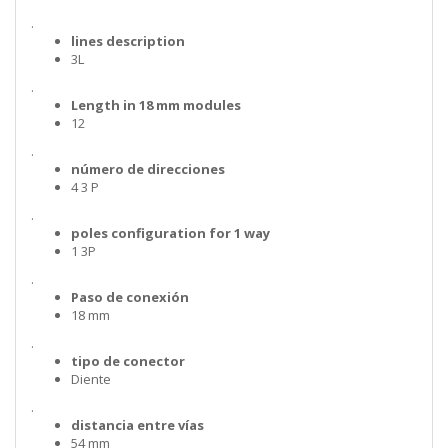
.
lines description
3L
.
Length in 18 mm modules
12
.
número de direcciones
4 3 P
.
poles configuration for 1 way
1 3P
.
Paso de conexión
18 mm
.
tipo de conector
Diente
.
distancia entre vías
54 mm