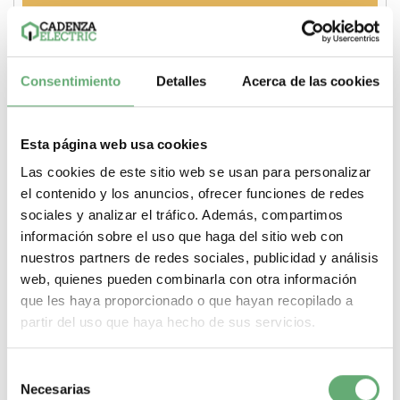
Comprar
Consentimiento
Detalles
Acerca de las cookies
Esta página web usa cookies
Las cookies de este sitio web se usan para personalizar
el contenido y los anuncios, ofrecer funciones de redes
sociales y analizar el tráfico. Además, compartimos
información sobre el uso que haga del sitio web con
nuestros partners de redes sociales, publicidad y análisis
web, quienes pueden combinarla con otra información
que les haya proporcionado o que hayan recopilado a
partir del uso que haya hecho de sus servicios.
Acti 9 - Peines de conexión - fácil de cortar - 3P 57
módulos 100A ref. A9XPH357 Schneider Electric [PLAZO
Selección
3-6 SEMANAS]
Necesarias
de
56,91€
81,42€