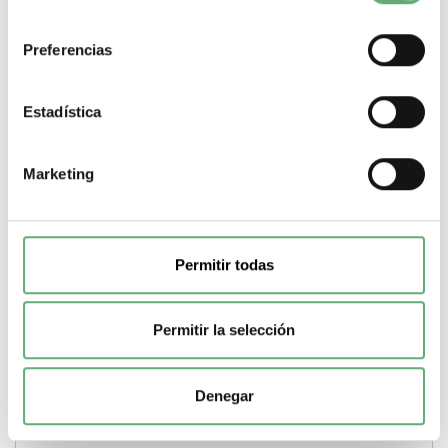
consentimiento
A9XPH357 | 100 A L1 L2 L3 Acti 9 114 Peine de conexión de
Schneider Electric ref. A9XPH357 Precio:...
Preferencias
Gama
Acti 9
Pasos de 9mm (medio modulo)
114
Tipo de
producto o componente
Peine de conexión
Corriente
nominal
100 A
Marcado
L1 L2 L3
Estadística
-
+
Marketing
Comprar
Permitir todas
Permitir la selección
Denegar