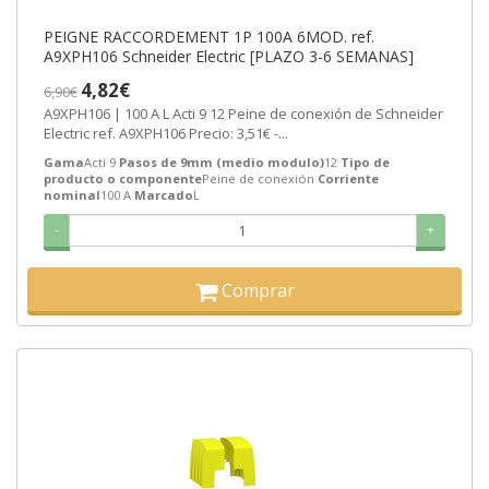
PEIGNE RACCORDEMENT 1P 100A 6MOD. ref.
A9XPH106 Schneider Electric [PLAZO 3-6 SEMANAS]
4,82€
6,90€
A9XPH106 | 100 A L Acti 9 12 Peine de conexión de Schneider
Electric ref. A9XPH106 Precio: 3,51€ -...
Gama
Acti 9
Pasos de 9mm (medio modulo)
12
Tipo de
producto o componente
Peine de conexión
Corriente
nominal
100 A
Marcado
L
-
+
Comprar