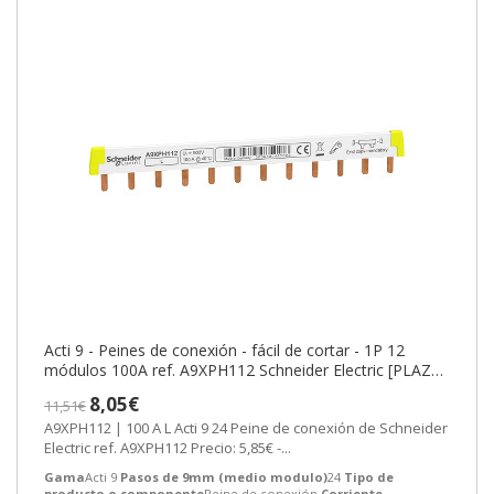
Acti 9 - Peines de conexión - fácil de cortar - 1P 12
módulos 100A ref. A9XPH112 Schneider Electric [PLAZO
3-6 SEMANAS]
8,05€
11,51€
A9XPH112 | 100 A L Acti 9 24 Peine de conexión de Schneider
Electric ref. A9XPH112 Precio: 5,85€ -...
Gama
Acti 9
Pasos de 9mm (medio modulo)
24
Tipo de
producto o componente
Peine de conexión
Corriente