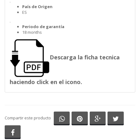
.
País de Origen
ES
.
Periodo de garantía
18 months
Descarga la ficha tecnica
haciendo click en el icono.
Compartir en Whatsapp
Compartir en Pinterest
Compartir en G
Comparti
Compartir este producto
Compartir en Facebook