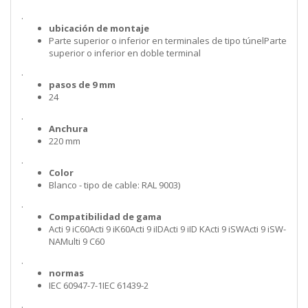
.
ubicación de montaje
Parte superior o inferior en terminales de tipo túnelParte
superior o inferior en doble terminal
.
pasos de 9 mm
24
.
Anchura
220 mm
.
Color
Blanco - tipo de cable: RAL 9003)
.
Compatibilidad de gama
Acti 9 iC60Acti 9 iK60Acti 9 iIDActi 9 iID KActi 9 iSWActi 9 iSW-
NAMulti 9 C60
.
normas
IEC 60947-7-1IEC 61439-2
.