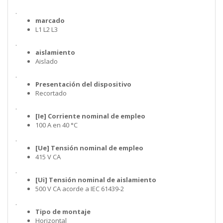
.
marcado
L1 L2 L3
.
aislamiento
Aislado
.
Presentación del dispositivo
Recortado
.
[Ie] Corriente nominal de empleo
100 A en 40 °C
.
[Ue] Tensión nominal de empleo
415 V CA
.
[Ui] Tensión nominal de aislamiento
500 V CA acorde a IEC 61439-2
.
Tipo de montaje
Horizontal