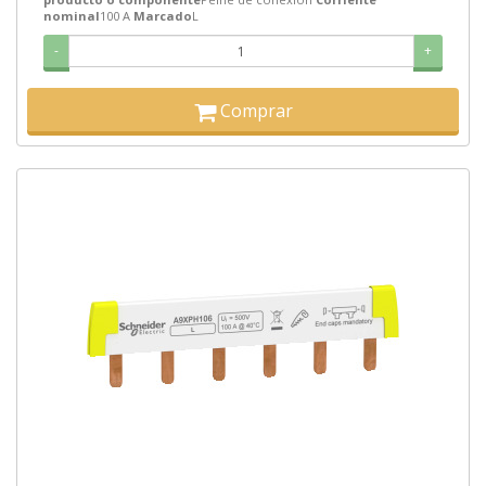
nominal
100 A
Marcado
L
-
+
Comprar