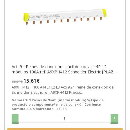
Acti 9 - Peines de conexión - fácil de cortar - 4P 12
módulos 100A ref. A9XPH412 Schneider Electric [PLAZO
3-6 SEMANAS]
15,61€
22,34€
A9XPH412 | 100 A N L1 L2 L3 Acti 9 24 Peine de conexión de
Schneider Electric ref. A9XPH412 Precio:...
Gama
Acti 9
Pasos de 9mm (medio modulo)
24
Tipo de
producto o componente
Peine de conexión
Corriente
nominal
100 A
Marcado
N L1 L2 L3
-
+