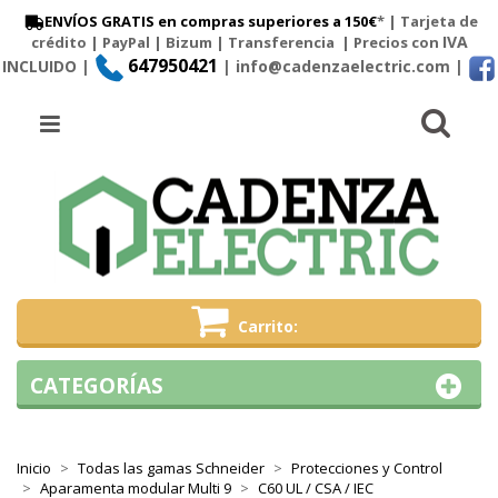
ENVÍOS GRATIS en compras superiores a 150€
* | Tarjeta de
IVA
crédito | PayPal |
Bizum
|
Transferencia
| Precios con
647950421
INCLUIDO |
| info@cadenzaelectric.com
|
Busc
Menú
Carrito
CATEGORÍAS
Inicio
Todas las gamas Schneider
Protecciones y Control
Aparamenta modular Multi 9
C60 UL / CSA / IEC