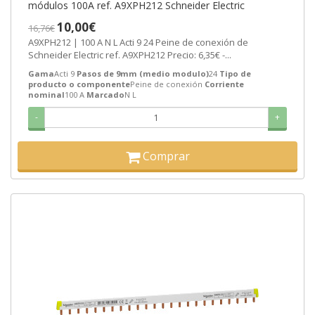
módulos 100A ref. A9XPH212 Schneider Electric
10,00€
16,76€
A9XPH212 | 100 A N L Acti 9 24 Peine de conexión de
Schneider Electric ref. A9XPH212 Precio: 6,35€ -...
Gama
Acti 9
Pasos de 9mm (medio modulo)
24
Tipo de
producto o componente
Peine de conexión
Corriente
nominal
100 A
Marcado
N L
-
+
Comprar