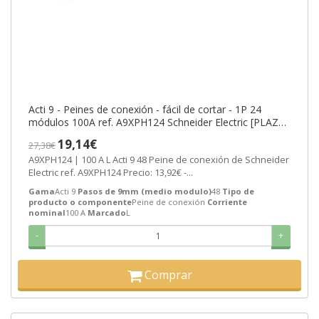
Acti 9 - Peines de conexión - fácil de cortar - 1P 24
módulos 100A ref. A9XPH124 Schneider Electric [PLAZO
3-6 SEMANAS]
19,14€
27,38€
A9XPH124 | 100 A L Acti 9 48 Peine de conexión de Schneider
Electric ref. A9XPH124 Precio: 13,92€ -...
Gama
Acti 9
Pasos de 9mm (medio modulo)
48
Tipo de
producto o componente
Peine de conexión
Corriente
nominal
100 A
Marcado
L
-
+
Comprar