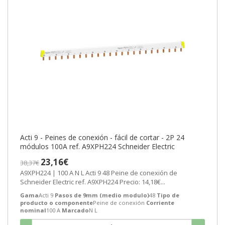
Acti 9 - Peines de conexión - fácil de cortar - 2P 24
módulos 100A ref. A9XPH224 Schneider Electric
23,16€
38,37€
A9XPH224 | 100 A N L Acti 9 48 Peine de conexión de
Schneider Electric ref. A9XPH224 Precio: 14,18€...
Gama
Acti 9
Pasos de 9mm (medio modulo)
48
Tipo de
producto o componente
Peine de conexión
Corriente
nominal
100 A
Marcado
N L