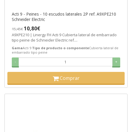
Acti 9 - Peines - 10 escudos laterales 2P ref. A9XPE210
Schneider Electric
10,80€
15,45€
A9XPE210 | Linergy FH Acti 9 Cubierta lateral de embarrado
tipo peine de Schneider Electric ref....
Gama
Acti 9
Tipo de producto o componente
Cubierta lateral de
embarrado tipo peine
-
+
Comprar